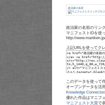
政治家の名前
政治家の名前のリンク
マニフェストIDを使
http://www.maniken.j
上記URLを使ってク
このデータを使って
オープンデータを活
Knowledge Connector
優れた作品はマニフ
マニフェスト大賞
で