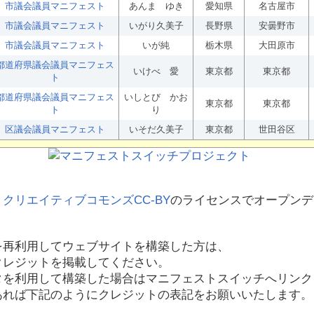
市議会議員マニフェスト
あんま ゆき
愛知県
名古屋市
市議会議員マニフェスト
いがり久美子
長野県
安曇野市
市議会議員マニフェスト
いが純
栃木県
大田原市
都道府県議会議員マニフェス
いけべ 愛
東京都
東京都
ト
都道府県議会議員マニフェス
いしとび かお
東京都
東京都
ト
り
区議会議員マニフェスト
いそだ久美子
東京都
世田谷区
、
クリエイティブコモンズCC-BY
のライセンスでオープンデ
を再利用してウェブサイトを構築した方は、
クレジットを掲載してください。
タを利用して構築した場合はマニフェストスイッチへリンク
あれば下記のようにクレジットの表記をお願いいたします。