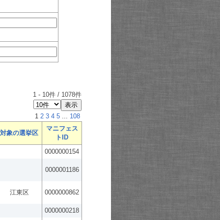
1
-
10
件 /
1078
件
1
2
3
4
5
...
108
マニフェス
対象の選挙区
トID
0000000154
0000001186
江東区
0000000862
0000000218