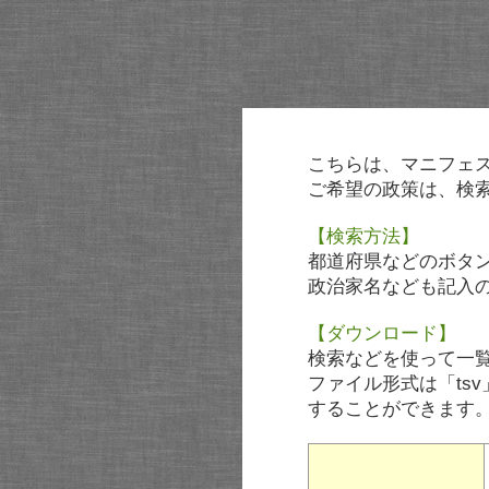
こちらは、マニフェ
ご希望の政策は、検
【検索方法】
都道府県などのボタ
政治家名なども記入
【ダウンロード】
検索などを使って一
ファイル形式は「tsv
することができます