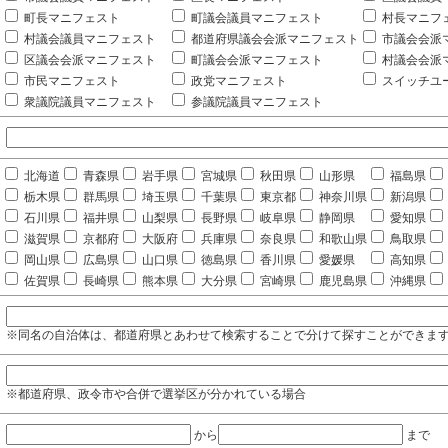
町長マニフェスト
町議会議員マニフェスト
村長マニフ
村議会議員マニフェスト
都道府県議会会派マニフェスト
市議会会派
区議会会派マニフェスト
町議会会派マニフェスト
村議会会派
市民マニフェスト
政党マニフェスト
スイッチユ
衆議院議員マニフェスト
参議院議員マニフェスト
北海道
青森県
岩手県
宮城県
秋田県
山形県
福島県
栃木県
群馬県
埼玉県
千葉県
東京都
神奈川県
新潟県
石川県
福井県
山梨県
長野県
岐阜県
静岡県
愛知県
滋賀県
京都府
大阪府
兵庫県
奈良県
和歌山県
鳥取県
岡山県
広島県
山口県
徳島県
香川県
愛媛県
高知県
佐賀県
長崎県
熊本県
大分県
宮崎県
鹿児島県
沖縄県
※同名の自治体は、都道府県とあわせて検索することで分けて探すことができま
※都道府県、政令市や合併で選挙区が分かれている場合
から
まで