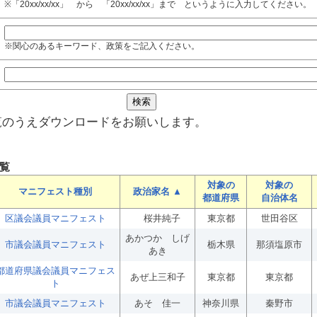
※「20xx/xx/xx」 から 「20xx/xx/xx」まで というように入力してください。
※関心のあるキーワード、政策をご記入ください。
覧のうえダウンロードをお願いします。
覧
対象の
対象の
マニフェスト種別
政治家名 ▲
都道府県
自治体名
区議会議員マニフェスト
桜井純子
東京都
世田谷区
あかつか しげ
市議会議員マニフェスト
栃木県
那須塩原市
あき
都道府県議会議員マニフェス
あぜ上三和子
東京都
東京都
ト
市議会議員マニフェスト
あそ 佳一
神奈川県
秦野市