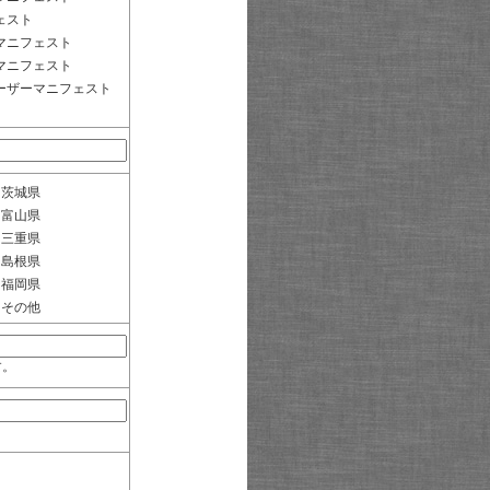
ェスト
マニフェスト
マニフェスト
ーザーマニフェスト
茨城県
富山県
三重県
島根県
福岡県
その他
す。