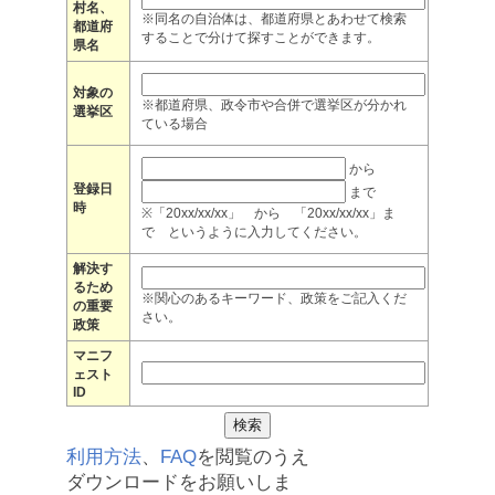
村名、
※同名の自治体は、都道府県とあわせて検索
都道府
することで分けて探すことができます。
県名
対象の
※都道府県、政令市や合併で選挙区が分かれ
選挙区
ている場合
から
登録日
まで
時
※「20xx/xx/xx」 から 「20xx/xx/xx」ま
で というように入力してください。
解決す
るため
※関心のあるキーワード、政策をご記入くだ
の重要
さい。
政策
マニフ
ェスト
ID
利用方法
、
FAQ
を閲覧のうえ
ダウンロードをお願いしま