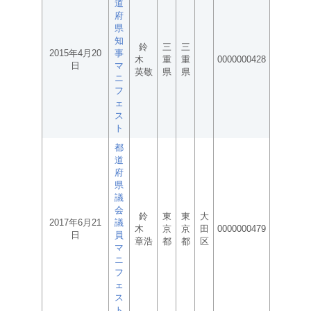
道
府
県
知
鈴
三
三
2015年4月20
事
木
重
重
0000000428
日
マ
英敬
県
県
ニ
フ
ェ
ス
ト
都
道
府
県
議
会
鈴
東
東
大
2017年6月21
議
木
京
京
田
0000000479
日
員
章浩
都
都
区
マ
ニ
フ
ェ
ス
ト