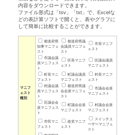
内容をダウンロードできます。
ファイル形式は「tsv」「txt」で、Excelな
どの表計算ソフトで開くと、表やグラフに
して簡単に比較することができます。
都道府県
都道府県議
市長マニフ
知事マニフェ
会議員マニフェ
ェスト
スト
スト
市議会議
区長マニフ
区議会議員
員マニフェス
ェスト
マニフェスト
ト
町長マニ
町議会議員
村長マニフ
フェスト
マニフェスト
ェスト
村議会議
都道府県議
マニフ
市議会会派
員マニフェス
会会派マニフェ
ェスト
マニフェスト
ト
スト
種別
区議会会
町議会会派
村議会会派
派マニフェス
マニフェスト
マニフェスト
ト
スイッチユ
市民マニ
政党マニフ
ーザーマニフェ
フェスト
ェスト
スト