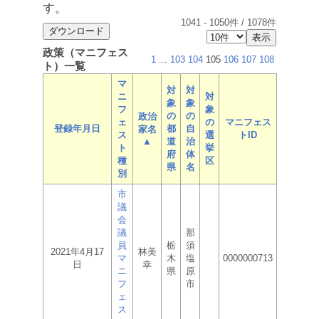
す。
1041
-
1050
件 /
1078
件
政策（マニフェス
1
...
103
104
105
106
107
108
ト）一覧
マ
対
対
ニ
対
象
象
フ
象
の
の
政治
ェ
の
マニフェス
登録年月日
都
自
家名
ス
選
トID
▲
道
治
ト
挙
府
体
種
区
県
名
別
市
議
会
議
那
員
栃
須
2021年4月17
林美
マ
木
塩
0000000713
日
幸
ニ
県
原
フ
市
ェ
ス