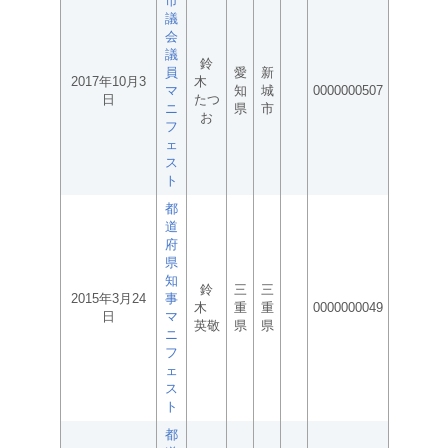
市
議
会
議
鈴
員
愛
新
2017年10月3
木
マ
知
城
0000000507
日
たつ
ニ
県
市
お
フ
ェ
ス
ト
都
道
府
県
知
鈴
三
三
2015年3月24
事
木
重
重
0000000049
日
マ
英敬
県
県
ニ
フ
ェ
ス
ト
都