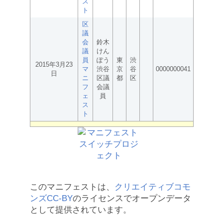
ス
ト
区
議
会
鈴木
議
けん
員
ぽう
東
渋
2015年3月23
マ
渋谷
京
谷
0000000041
日
ニ
区議
都
区
フ
会議
ェ
員
ス
ト
このマニフェストは、
クリエイティブコモ
ンズCC-BY
のライセンスでオープンデータ
として提供されています。