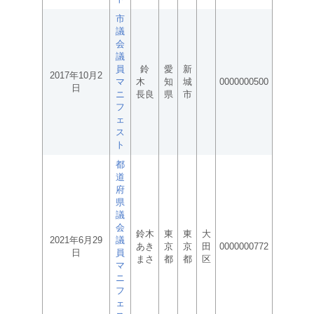
市
議
会
議
員
鈴
愛
新
2017年10月2
マ
木
知
城
0000000500
日
ニ
長良
県
市
フ
ェ
ス
ト
都
道
府
県
議
会
鈴木
東
東
大
2021年6月29
議
あき
京
京
田
0000000772
日
員
まさ
都
都
区
マ
ニ
フ
ェ