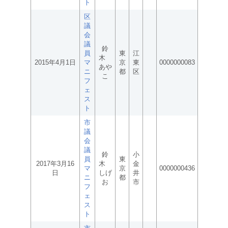
ト
区
議
会
議
鈴
員
東
江
木
2015年4月1日
マ
京
東
0000000083
あや
ニ
都
区
こ
フ
ェ
ス
ト
市
議
会
議
鈴
小
員
東
2017年3月16
木
金
マ
京
0000000436
日
しげ
井
ニ
都
お
市
フ
ェ
ス
ト