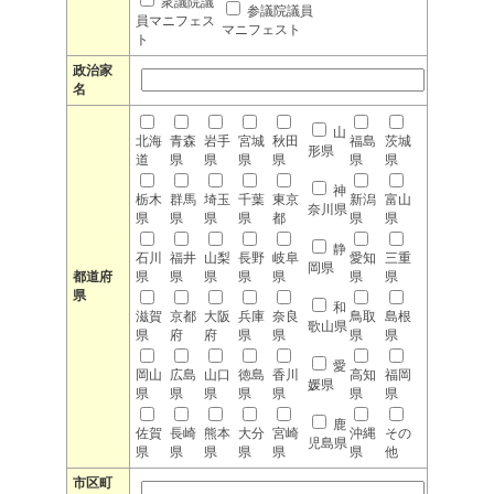
衆議院議
参議院議員
員マニフェス
マニフェスト
ト
政治家
名
山
北海
青森
岩手
宮城
秋田
福島
茨城
形県
道
県
県
県
県
県
県
神
栃木
群馬
埼玉
千葉
東京
新潟
富山
奈川県
県
県
県
県
都
県
県
静
石川
福井
山梨
長野
岐阜
愛知
三重
岡県
都道府
県
県
県
県
県
県
県
県
和
滋賀
京都
大阪
兵庫
奈良
鳥取
島根
歌山県
県
府
府
県
県
県
県
愛
岡山
広島
山口
徳島
香川
高知
福岡
媛県
県
県
県
県
県
県
県
鹿
佐賀
長崎
熊本
大分
宮崎
沖縄
その
児島県
県
県
県
県
県
県
他
市区町