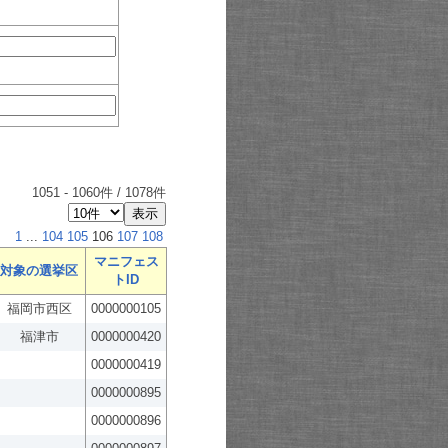
1051
-
1060
件 /
1078
件
1
...
104
105
106
107
108
マニフェス
対象の選挙区
トID
福岡市西区
0000000105
福津市
0000000420
0000000419
0000000895
0000000896