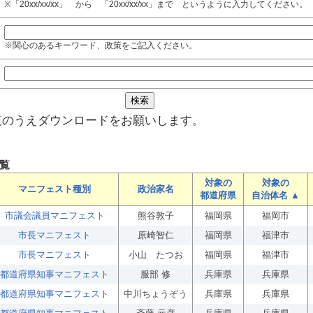
※「20xx/xx/xx」 から 「20xx/xx/xx」まで というように入力してください。
※関心のあるキーワード、政策をご記入ください。
覧のうえダウンロードをお願いします。
覧
対象の
対象の
マニフェスト種別
政治家名
都道府県
自治体名 ▲
市議会議員マニフェスト
熊谷敦子
福岡県
福岡市
市長マニフェスト
原崎智仁
福岡県
福津市
市長マニフェスト
小山 たつお
福岡県
福津市
都道府県知事マニフェスト
服部 修
兵庫県
兵庫県
都道府県知事マニフェスト
中川ちょうぞう
兵庫県
兵庫県