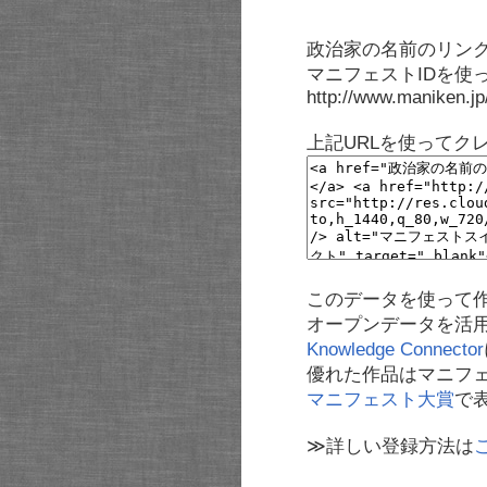
政治家の名前のリンク
マニフェストIDを使
http://www.maniken.j
上記URLを使ってク
このデータを使って
オープンデータを活
Knowledge Connector
優れた作品はマニフ
マニフェスト大賞
で
≫詳しい登録方法は