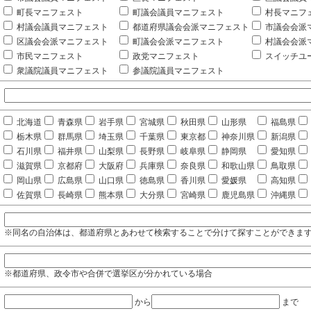
町長マニフェスト
町議会議員マニフェスト
村長マニフ
村議会議員マニフェスト
都道府県議会会派マニフェスト
市議会会派
区議会会派マニフェスト
町議会会派マニフェスト
村議会会派
市民マニフェスト
政党マニフェスト
スイッチユ
衆議院議員マニフェスト
参議院議員マニフェスト
北海道
青森県
岩手県
宮城県
秋田県
山形県
福島県
栃木県
群馬県
埼玉県
千葉県
東京都
神奈川県
新潟県
石川県
福井県
山梨県
長野県
岐阜県
静岡県
愛知県
滋賀県
京都府
大阪府
兵庫県
奈良県
和歌山県
鳥取県
岡山県
広島県
山口県
徳島県
香川県
愛媛県
高知県
佐賀県
長崎県
熊本県
大分県
宮崎県
鹿児島県
沖縄県
※同名の自治体は、都道府県とあわせて検索することで分けて探すことができま
※都道府県、政令市や合併で選挙区が分かれている場合
から
まで