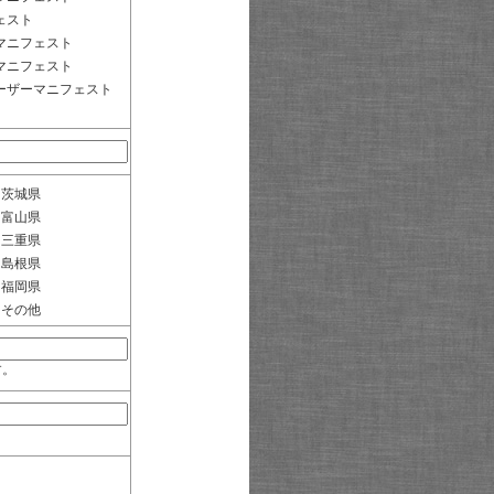
ェスト
マニフェスト
マニフェスト
ーザーマニフェスト
茨城県
富山県
三重県
島根県
福岡県
その他
す。