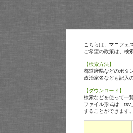
こちらは、マニフェ
ご希望の政策は、検
【検索方法】
都道府県などのボタ
政治家名なども記入
【ダウンロード】
検索などを使って一
ファイル形式は「tsv
することができます