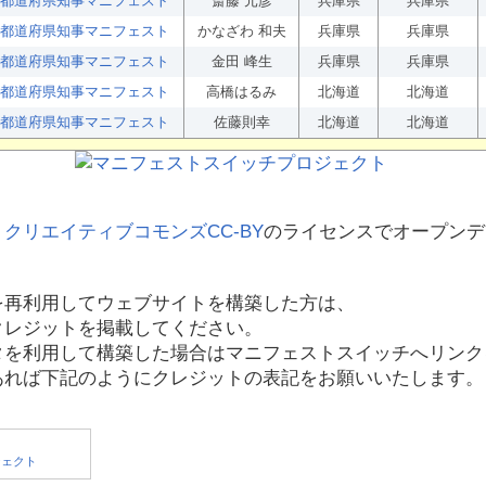
都道府県知事マニフェスト
斎藤 元彦
兵庫県
兵庫県
都道府県知事マニフェスト
かなざわ 和夫
兵庫県
兵庫県
都道府県知事マニフェスト
金田 峰生
兵庫県
兵庫県
都道府県知事マニフェスト
高橋はるみ
北海道
北海道
都道府県知事マニフェスト
佐藤則幸
北海道
北海道
、
クリエイティブコモンズCC-BY
のライセンスでオープンデ
を再利用してウェブサイトを構築した方は、
クレジットを掲載してください。
タを利用して構築した場合はマニフェストスイッチへリンク
あれば下記のようにクレジットの表記をお願いいたします。