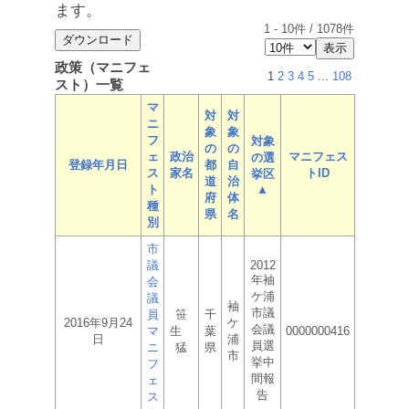
ます。
1
-
10
件 /
1078
件
政策（マニフェ
1
2
3
4
5
...
108
スト）一覧
マ
対
対
ニ
象
象
フ
対象
の
の
ェ
政治
マニフェス
の選
登録年月日
都
自
ス
家名
トID
挙区
道
治
ト
▲
府
体
種
県
名
別
市
議
2012
年袖
会
ケ浦
議
袖
市議
員
笹
千
2016年9月24
ケ
会議
マ
生
葉
0000000416
日
浦
員選
ニ
猛
県
市
挙中
フ
間報
ェ
告
ス