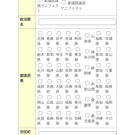
衆議院議
参議院議員
員マニフェス
マニフェスト
ト
政治家
名
山
北海
青森
岩手
宮城
秋田
福島
茨城
形県
道
県
県
県
県
県
県
神
栃木
群馬
埼玉
千葉
東京
新潟
富山
奈川県
県
県
県
県
都
県
県
静
石川
福井
山梨
長野
岐阜
愛知
三重
岡県
都道府
県
県
県
県
県
県
県
県
和
滋賀
京都
大阪
兵庫
奈良
鳥取
島根
歌山県
県
府
府
県
県
県
県
愛
岡山
広島
山口
徳島
香川
高知
福岡
媛県
県
県
県
県
県
県
県
鹿
佐賀
長崎
熊本
大分
宮崎
沖縄
その
児島県
県
県
県
県
県
県
他
市区町