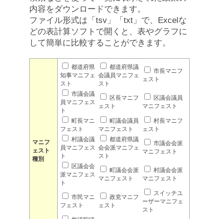
内容をダウンロードできます。
ファイル形式は「tsv」「txt」で、Excelな
どの表計算ソフトで開くと、表やグラフに
して簡単に比較することができます。
都道府県
都道府県議
市長マニフ
知事マニフェ
会議員マニフェ
ェスト
スト
スト
市議会議
区長マニフ
区議会議員
員マニフェス
ェスト
マニフェスト
ト
町長マニ
町議会議員
村長マニフ
フェスト
マニフェスト
ェスト
村議会議
都道府県議
マニフ
市議会会派
員マニフェス
会会派マニフェ
ェスト
マニフェスト
ト
スト
種別
区議会会
町議会会派
村議会会派
派マニフェス
マニフェスト
マニフェスト
ト
スイッチユ
市民マニ
政党マニフ
ーザーマニフェ
フェスト
ェスト
スト