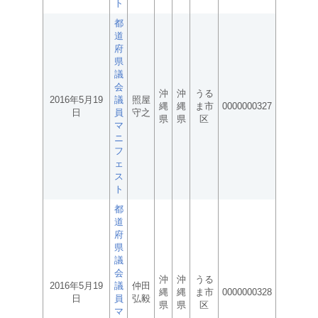
ト
都
道
府
県
議
会
沖
沖
うる
2016年5月19
議
照屋
縄
縄
ま市
0000000327
日
員
守之
県
県
区
マ
ニ
フ
ェ
ス
ト
都
道
府
県
議
会
沖
沖
うる
2016年5月19
議
仲田
縄
縄
ま市
0000000328
日
員
弘毅
県
県
区
マ