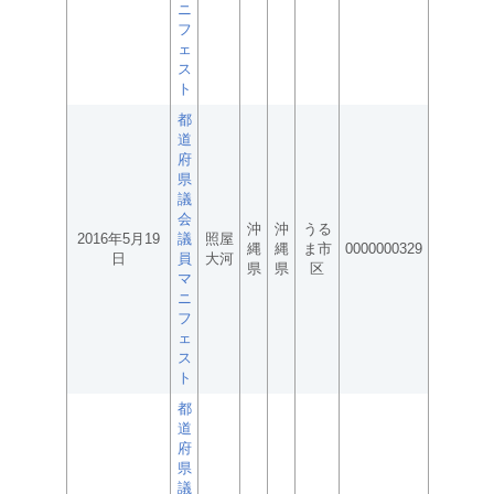
ニ
フ
ェ
ス
ト
都
道
府
県
議
会
沖
沖
うる
2016年5月19
議
照屋
縄
縄
ま市
0000000329
日
員
大河
県
県
区
マ
ニ
フ
ェ
ス
ト
都
道
府
県
議