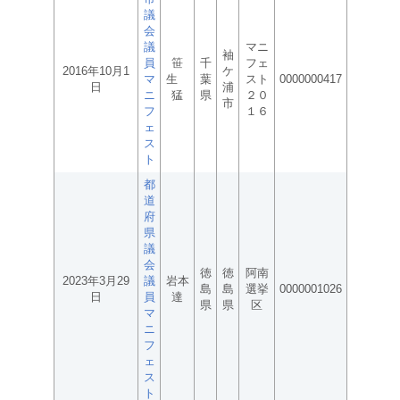
議
会
議
マニ
袖
員
笹
千
フェ
2016年10月1
ケ
マ
生
葉
スト
0000000417
日
浦
ニ
猛
県
２０
市
フ
１６
ェ
ス
ト
都
道
府
県
議
会
徳
徳
阿南
2023年3月29
議
岩本
島
島
選挙
0000001026
日
員
達
県
県
区
マ
ニ
フ
ェ
ス
ト