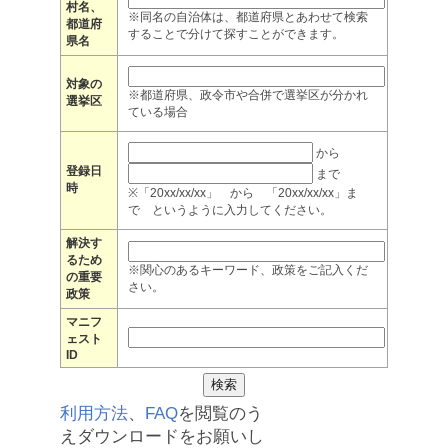
村名、
※同名の自治体は、都道府県とあわせて検索
都道府
することで分けて探すことができます。
県名
対象の
※都道府県、政令市や合併で選挙区が分かれ
選挙区
ている場合
から
登録日
まで
時
※「20xx/xx/xx」 から 「20xx/xx/xx」ま
で というように入力してください。
解決す
るため
※関心のあるキーワード、政策をご記入くだ
の重要
さい。
政策
マニフ
ェスト
ID
利用方法
、
FAQ
を閲覧のう
えダウンロードをお願いし