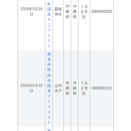
会
沖
沖
うる
2016年5月19
議
森根
縄
縄
ま市
0000000330
日
員
伸夫
県
県
区
マ
ニ
フ
ェ
ス
ト
都
道
府
県
議
会
沖
沖
うる
2016年5月19
議
山内
縄
縄
ま市
0000000331
日
員
末子
県
県
区
マ
ニ
フ
ェ
ス
ト
市