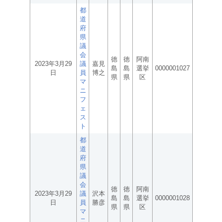
都
道
府
県
議
会
徳
徳
阿南
2023年3月29
議
嘉見
島
島
選挙
0000001027
日
員
博之
県
県
区
マ
ニ
フ
ェ
ス
ト
都
道
府
県
議
会
徳
徳
阿南
2023年3月29
議
沢本
島
島
選挙
0000001028
日
員
勝彦
県
県
区
マ
ニ