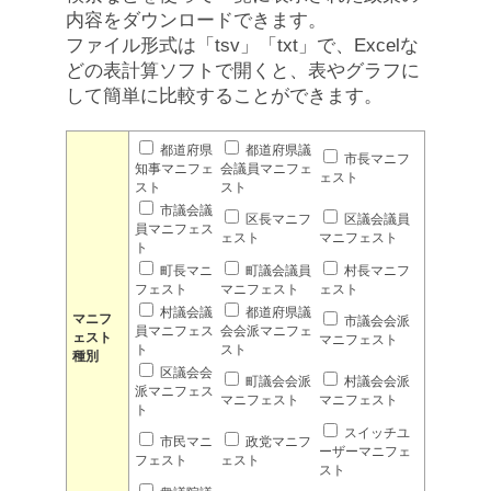
内容をダウンロードできます。
ファイル形式は「tsv」「txt」で、Excelな
どの表計算ソフトで開くと、表やグラフに
して簡単に比較することができます。
都道府県
都道府県議
市長マニフ
知事マニフェ
会議員マニフェ
ェスト
スト
スト
市議会議
区長マニフ
区議会議員
員マニフェス
ェスト
マニフェスト
ト
町長マニ
町議会議員
村長マニフ
フェスト
マニフェスト
ェスト
村議会議
都道府県議
マニフ
市議会会派
員マニフェス
会会派マニフェ
ェスト
マニフェスト
ト
スト
種別
区議会会
町議会会派
村議会会派
派マニフェス
マニフェスト
マニフェスト
ト
スイッチユ
市民マニ
政党マニフ
ーザーマニフェ
フェスト
ェスト
スト