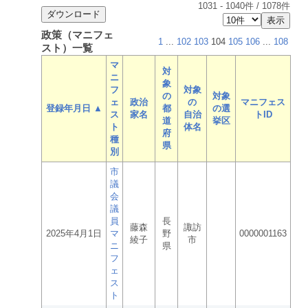
1031
-
1040
件 /
1078
件
政策（マニフェ
1
...
102
103
104
105
106
...
108
スト）一覧
マ
対
ニ
象
フ
対象
の
対象
ェ
政治
の
マニフェス
登録年月日 ▲
都
の選
ス
家名
自治
トID
道
挙区
ト
体名
府
種
県
別
市
議
会
議
員
長
藤森
諏訪
2025年4月1日
マ
野
0000001163
綾子
市
ニ
県
フ
ェ
ス
ト