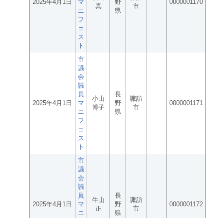
2025年4月1日
マ
野
0000001170
真
市
ニ
県
フ
ェ
ス
ト
市
議
会
議
員
長
小山
諏訪
2025年4月1日
マ
野
0000001171
博子
市
ニ
県
フ
ェ
ス
ト
市
議
会
議
員
長
牛山
諏訪
2025年4月1日
マ
野
0000001172
正
市
ニ
県