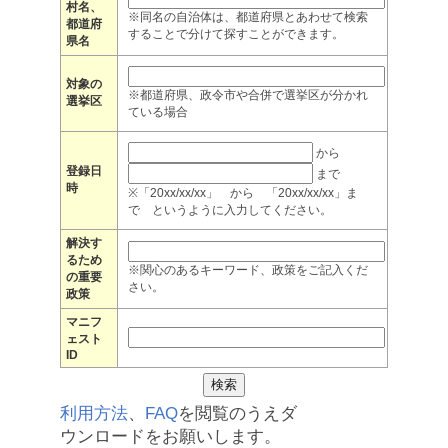
村名、
※同名の自治体は、都道府県とあわせて検索
都道府
することで分けて探すことができます。
県名
対象の
※都道府県、政令市や合併で選挙区が分かれ
選挙区
ている場合
から
登録日
まで
時
※「20xx/xx/xx」 から 「20xx/xx/xx」ま
で というように入力してください。
解決す
るため
※関心のあるキーワード、政策をご記入くだ
の重要
さい。
政策
マニフ
ェスト
ID
利用方法
、
FAQ
を閲覧のうえダ
ウンロードをお願いします。