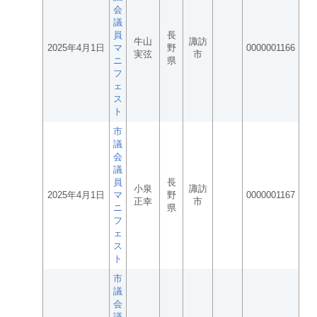
会
議
員
長
牛山
諏訪
2025年4月1日
マ
野
0000001166
実弦
市
ニ
県
フ
ェ
ス
ト
市
議
会
議
員
長
小泉
諏訪
2025年4月1日
マ
野
0000001167
正幸
市
ニ
県
フ
ェ
ス
ト
市
議
会
議