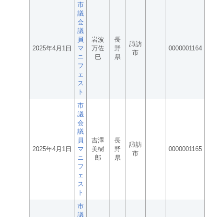
市
議
会
議
員
岩波
長
諏訪
2025年4月1日
マ
万佐
野
0000001164
市
ニ
巳
県
フ
ェ
ス
ト
市
議
会
議
員
吉澤
長
諏訪
2025年4月1日
マ
美樹
野
0000001165
市
ニ
郎
県
フ
ェ
ス
ト
市
議