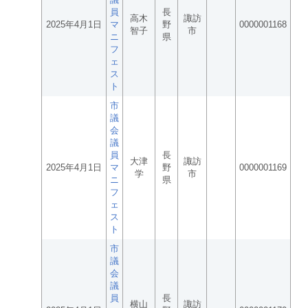
員
長
高木
諏訪
2025年4月1日
マ
野
0000001168
智子
市
ニ
県
フ
ェ
ス
ト
市
議
会
議
員
長
大津
諏訪
2025年4月1日
マ
野
0000001169
学
市
ニ
県
フ
ェ
ス
ト
市
議
会
議
員
長
横山
諏訪