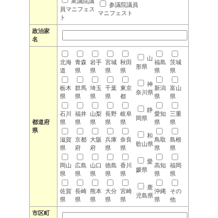
衆議院議
参議院議員
員マニフェス
マニフェスト
ト
政治家
名
山
北海
青森
岩手
宮城
秋田
福島
茨城
形県
道
県
県
県
県
県
県
神
栃木
群馬
埼玉
千葉
東京
新潟
富山
奈川県
県
県
県
県
都
県
県
静
石川
福井
山梨
長野
岐阜
愛知
三重
岡県
都道府
県
県
県
県
県
県
県
県
和
滋賀
京都
大阪
兵庫
奈良
鳥取
島根
歌山県
県
府
府
県
県
県
県
愛
岡山
広島
山口
徳島
香川
高知
福岡
媛県
県
県
県
県
県
県
県
鹿
佐賀
長崎
熊本
大分
宮崎
沖縄
その
児島県
県
県
県
県
県
県
他
市区町