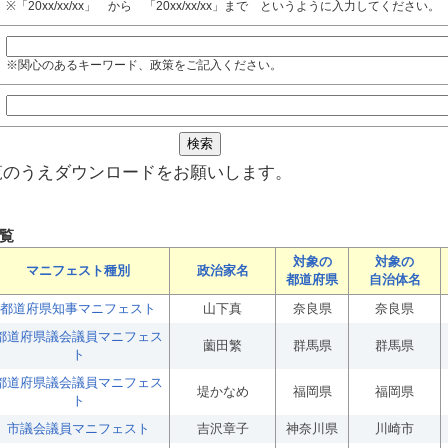
※「20xx/xx/xx」 から 「20xx/xx/xx」まで というように入力してください。
※関心のあるキーワード、政策をご記入ください。
覧のうえダウンロードをお願いします。
覧
対象の
対象の
マニフェスト種別
政治家名
都道府県
自治体名
都道府県知事マニフェスト
山下真
奈良県
奈良県
都道府県議会議員マニフェス
薗田繁
群馬県
群馬県
ト
都道府県議会議員マニフェス
堤かなめ
福岡県
福岡県
ト
市議会議員マニフェスト
吉沢章子
神奈川県
川崎市