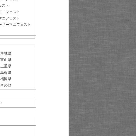
ェスト
マニフェスト
マニフェスト
ーザーマニフェスト
茨城県
富山県
三重県
島根県
福岡県
その他
す。