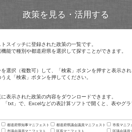
政策を見る・活用する
ストスイッチに登録された政策の一覧です。
索機能で種別や都道府県を選択して探すことができます。
ンを選択（複数可）して、「検索」ボタンを押すと表示され
のうえ「検索」ボタンを押してください。
覧に表示された政策の内容をダウンロードできます。
」「txt」で、Excelなどの表計算ソフトで開くと、表や
。
都道府県知事マニフェスト
都道府県議会議員マニフェスト
市長マニフ
市議会議員マニフェスト
区長マニフェスト
区議会議員