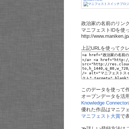
政治家の名前のリンク
マニフェストIDを使
http://www.maniken.j
上記URLを使ってク
このデータを使って
オープンデータを活
Knowledge Connector
優れた作品はマニフ
マニフェスト大賞
で
≫詳しい登録方法は