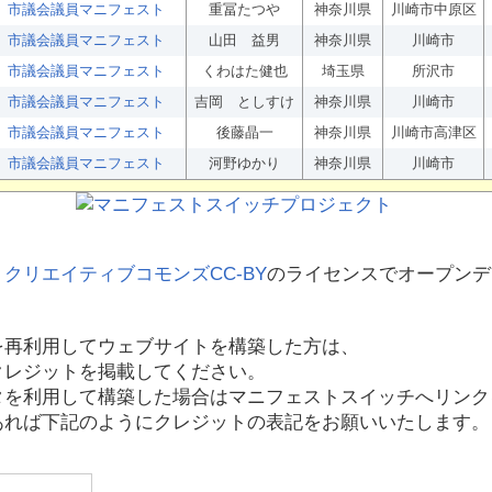
市議会議員マニフェスト
重冨たつや
神奈川県
川崎市中原区
市議会議員マニフェスト
山田 益男
神奈川県
川崎市
市議会議員マニフェスト
くわはた健也
埼玉県
所沢市
市議会議員マニフェスト
吉岡 としすけ
神奈川県
川崎市
市議会議員マニフェスト
後藤晶一
神奈川県
川崎市高津区
市議会議員マニフェスト
河野ゆかり
神奈川県
川崎市
、
クリエイティブコモンズCC-BY
のライセンスでオープンデ
を再利用してウェブサイトを構築した方は、
クレジットを掲載してください。
タを利用して構築した場合はマニフェストスイッチへリンク
あれば下記のようにクレジットの表記をお願いいたします。