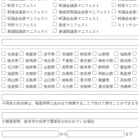
町長マニフェスト
町議会議員マニフェスト
村長マニフ
村議会議員マニフェスト
都道府県議会会派マニフェスト
市議会会派
区議会会派マニフェスト
町議会会派マニフェスト
村議会会派
市民マニフェスト
政党マニフェスト
スイッチユ
衆議院議員マニフェスト
参議院議員マニフェスト
北海道
青森県
岩手県
宮城県
秋田県
山形県
福島県
栃木県
群馬県
埼玉県
千葉県
東京都
神奈川県
新潟県
石川県
福井県
山梨県
長野県
岐阜県
静岡県
愛知県
滋賀県
京都府
大阪府
兵庫県
奈良県
和歌山県
鳥取県
岡山県
広島県
山口県
徳島県
香川県
愛媛県
高知県
佐賀県
長崎県
熊本県
大分県
宮崎県
鹿児島県
沖縄県
※同名の自治体は、都道府県とあわせて検索することで分けて探すことができま
※都道府県、政令市や合併で選挙区が分かれている場合
から
まで