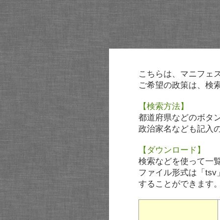
こちらは、マニフェ
ご希望の政策は、検
【検索方法】
都道府県などのボタ
政治家名なども記入
【ダウンロード】
検索などを使って一
ファイル形式は「tsv
することができます