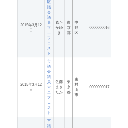
区
議
会
議
員
森た
東
中
2015年3月12
マ
かゆ
京
野
0000000016
日
ニ
き
都
区
フ
ェ
ス
ト
市
議
会
議
東
員
佐藤
東
2015年3月12
村
マ
まさ
京
0000000017
日
山
ニ
たか
都
市
フ
ェ
ス
ト
市
議