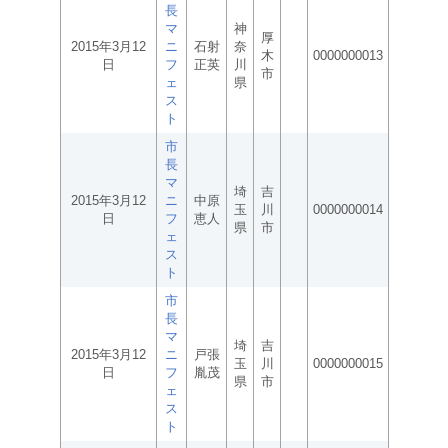
長
マ
神
厚
2015年3月12
ニ
石射
奈
木
0000000013
日
フ
正英
川
市
ェ
県
ス
ト
市
長
マ
埼
吉
2015年3月12
ニ
中原
玉
川
0000000014
日
フ
恵人
県
市
ェ
ス
ト
市
長
マ
埼
吉
2015年3月12
ニ
戸張
玉
川
0000000015
日
フ
胤茂
県
市
ェ
ス
ト