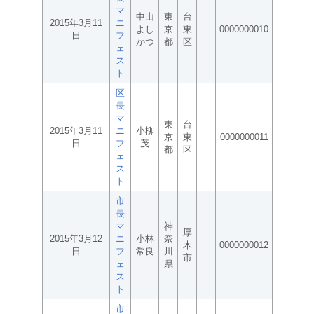
マ
中山
東
台
2015年3月11
ニ
よし
京
東
0000000010
日
フ
かつ
都
区
ェ
ス
ト
区
長
マ
東
台
2015年3月11
ニ
小柳
京
東
0000000011
日
フ
茂
都
区
ェ
ス
ト
市
長
マ
神
厚
2015年3月12
ニ
小林
奈
木
0000000012
日
フ
常良
川
市
ェ
県
ス
ト
市