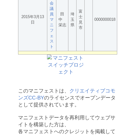
会
議
富
員
田
埼
2015年3月13
士
マ
中
玉
0000000018
日
見
ニ
栄志
県
市
フ
ェ
ス
ト
このマニフェストは、
クリエイティブコモ
ンズCC-BY
のライセンスでオープンデータ
として提供されています。
マニフェストデータを再利用してウェブサ
イトを構築した方は、
各マニフェストへのクレジットを掲載して