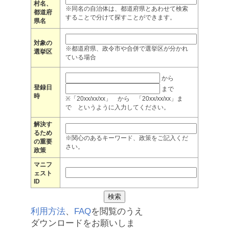
村名、
※同名の自治体は、都道府県とあわせて検索
都道府
することで分けて探すことができます。
県名
対象の
※都道府県、政令市や合併で選挙区が分かれ
選挙区
ている場合
から
登録日
まで
時
※「20xx/xx/xx」 から 「20xx/xx/xx」ま
で というように入力してください。
解決す
るため
※関心のあるキーワード、政策をご記入くだ
の重要
さい。
政策
マニフ
ェスト
ID
利用方法
、
FAQ
を閲覧のうえ
ダウンロードをお願いしま