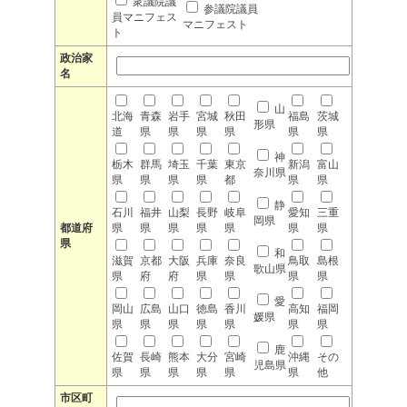
衆議院議
参議院議員
員マニフェス
マニフェスト
ト
政治家
名
山
北海
青森
岩手
宮城
秋田
福島
茨城
形県
道
県
県
県
県
県
県
神
栃木
群馬
埼玉
千葉
東京
新潟
富山
奈川県
県
県
県
県
都
県
県
静
石川
福井
山梨
長野
岐阜
愛知
三重
岡県
都道府
県
県
県
県
県
県
県
県
和
滋賀
京都
大阪
兵庫
奈良
鳥取
島根
歌山県
県
府
府
県
県
県
県
愛
岡山
広島
山口
徳島
香川
高知
福岡
媛県
県
県
県
県
県
県
県
鹿
佐賀
長崎
熊本
大分
宮崎
沖縄
その
児島県
県
県
県
県
県
県
他
市区町