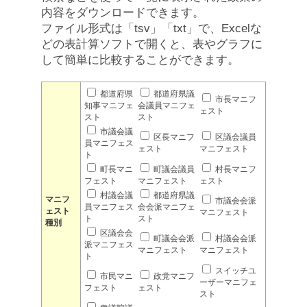
内容をダウンロードできます。
ファイル形式は「tsv」「txt」で、Excelな
どの表計算ソフトで開くと、表やグラフに
して簡単に比較することができます。
都道府県
都道府県議
市長マニフ
知事マニフェ
会議員マニフェ
ェスト
スト
スト
市議会議
区長マニフ
区議会議員
員マニフェス
ェスト
マニフェスト
ト
町長マニ
町議会議員
村長マニフ
フェスト
マニフェスト
ェスト
村議会議
都道府県議
マニフ
市議会会派
員マニフェス
会会派マニフェ
ェスト
マニフェスト
ト
スト
種別
区議会会
町議会会派
村議会会派
派マニフェス
マニフェスト
マニフェスト
ト
スイッチユ
市民マニ
政党マニフ
ーザーマニフェ
フェスト
ェスト
スト