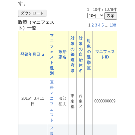
す。
1
-
10
件 /
1078
件
政策（マニフェス
1
2
3
4
5
...
108
ト）一覧
マ
対
対
ニ
対
象
象
フ
象
の
の
ェ
政治
の
マニフェス
登録年月日 ▲
都
自
ス
家名
選
トID
道
治
ト
挙
府
体
種
区
県
名
別
区
長
マ
東
台
2015年3月11
ニ
服部
京
東
0000000009
日
フ
征夫
都
区
ェ
ス
ト
区
長