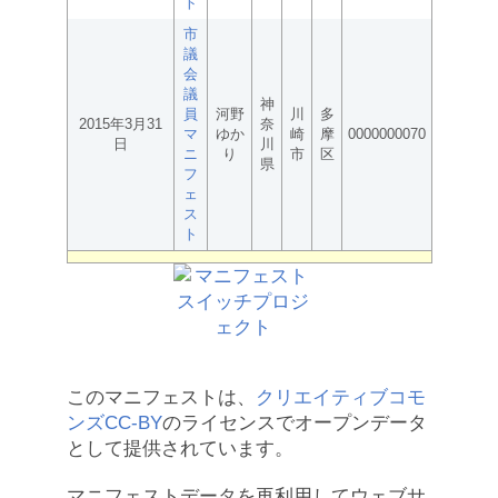
ト
市
議
会
議
神
員
河野
川
多
2015年3月31
奈
マ
ゆか
崎
摩
0000000070
日
川
ニ
り
市
区
県
フ
ェ
ス
ト
このマニフェストは、
クリエイティブコモ
ンズCC-BY
のライセンスでオープンデータ
として提供されています。
マニフェストデータを再利用してウェブサ