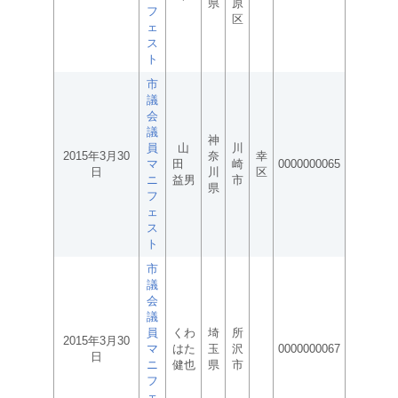
県
原
フ
区
ェ
ス
ト
市
議
会
議
神
員
山
川
2015年3月30
奈
幸
マ
田
崎
0000000065
日
川
区
ニ
益男
市
県
フ
ェ
ス
ト
市
議
会
議
員
くわ
埼
所
2015年3月30
マ
はた
玉
沢
0000000067
日
ニ
健也
県
市
フ
ェ