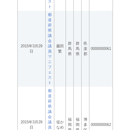
ス
ト
都
道
府
県
議
会
群
群
邑
2015年3月29
議
薗田
馬
馬
楽
0000000061
日
員
繁
県
県
郡
マ
ニ
フ
ェ
ス
ト
都
道
府
県
議
会
福
福
博
2015年3月29
議
堤か
岡
岡
多
0000000062
日
員
なめ
県
県
区