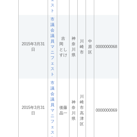
ス
ト
市
議
会
議
吉
神
員
川
中
2015年3月31
岡
奈
マ
崎
原
0000000068
日
とし
川
ニ
市
区
すけ
県
フ
ェ
ス
ト
市
議
会
川
議
神
崎
員
2015年3月31
後藤
奈
市
マ
0000000069
日
晶一
川
高
ニ
県
津
フ
区
ェ
ス