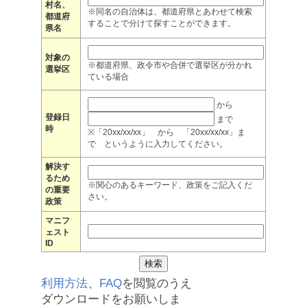
村名、
※同名の自治体は、都道府県とあわせて検索
都道府
することで分けて探すことができます。
県名
対象の
※都道府県、政令市や合併で選挙区が分かれ
選挙区
ている場合
から
登録日
まで
時
※「20xx/xx/xx」 から 「20xx/xx/xx」ま
で というように入力してください。
解決す
るため
※関心のあるキーワード、政策をご記入くだ
の重要
さい。
政策
マニフ
ェスト
ID
利用方法
、
FAQ
を閲覧のうえ
ダウンロードをお願いしま