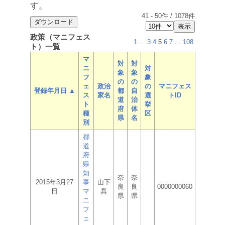
す。
41
-
50
件 /
1078
件
政策（マニフェス
1
...
3
4
5
6
7
...
108
ト）一覧
マ
対
対
ニ
対
象
象
フ
象
の
の
ェ
政治
の
マニフェス
登録年月日 ▲
都
自
ス
家名
選
トID
道
治
ト
挙
府
体
種
区
県
名
別
都
道
府
県
知
奈
奈
2015年3月27
事
山下
良
良
0000000060
日
マ
真
県
県
ニ
フ
ェ