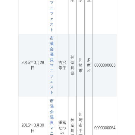
マ
ニ
フ
ェ
ス
ト
市
議
会
議
神
員
川
多
2015年3月29
吉沢
奈
マ
崎
摩
0000000063
日
章子
川
ニ
市
区
県
フ
ェ
ス
ト
市
議
会
川
議
神
崎
員
重冨
2015年3月30
奈
市
マ
たつ
0000000064
日
川
中
ニ
や