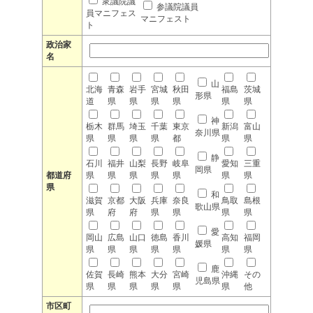
衆議院議
参議院議員
員マニフェス
マニフェスト
ト
政治家
名
山
北海
青森
岩手
宮城
秋田
福島
茨城
形県
道
県
県
県
県
県
県
神
栃木
群馬
埼玉
千葉
東京
新潟
富山
奈川県
県
県
県
県
都
県
県
静
石川
福井
山梨
長野
岐阜
愛知
三重
岡県
都道府
県
県
県
県
県
県
県
県
和
滋賀
京都
大阪
兵庫
奈良
鳥取
島根
歌山県
県
府
府
県
県
県
県
愛
岡山
広島
山口
徳島
香川
高知
福岡
媛県
県
県
県
県
県
県
県
鹿
佐賀
長崎
熊本
大分
宮崎
沖縄
その
児島県
県
県
県
県
県
県
他
市区町