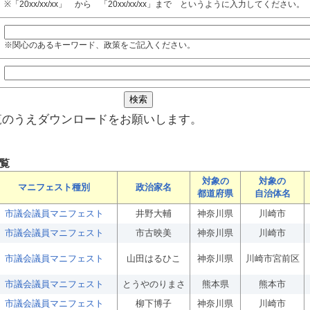
※「20xx/xx/xx」 から 「20xx/xx/xx」まで というように入力してください。
※関心のあるキーワード、政策をご記入ください。
覧のうえダウンロードをお願いします。
覧
対象の
対象の
マニフェスト種別
政治家名
都道府県
自治体名
市議会議員マニフェスト
井野大輔
神奈川県
川崎市
市議会議員マニフェスト
市古映美
神奈川県
川崎市
市議会議員マニフェスト
山田はるひこ
神奈川県
川崎市宮前区
市議会議員マニフェスト
とうやのりまさ
熊本県
熊本市
市議会議員マニフェスト
柳下博子
神奈川県
川崎市