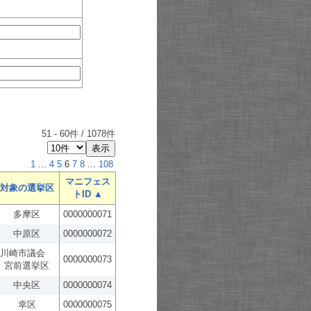
51
-
60
件 /
1078
件
1
...
4
5
6
7
8
...
108
マニフェス
対象の選挙区
トID ▲
多摩区
0000000071
中原区
0000000072
川崎市議会
0000000073
宮前選挙区
中央区
0000000074
幸区
0000000075