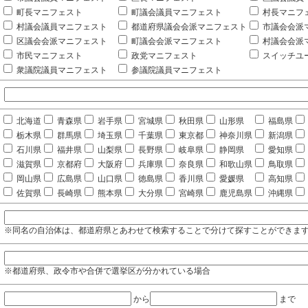
町長マニフェスト
町議会議員マニフェスト
村長マニフ
村議会議員マニフェスト
都道府県議会会派マニフェスト
市議会会派
区議会会派マニフェスト
町議会会派マニフェスト
村議会会派
市民マニフェスト
政党マニフェスト
スイッチユ
衆議院議員マニフェスト
参議院議員マニフェスト
北海道
青森県
岩手県
宮城県
秋田県
山形県
福島県
栃木県
群馬県
埼玉県
千葉県
東京都
神奈川県
新潟県
石川県
福井県
山梨県
長野県
岐阜県
静岡県
愛知県
滋賀県
京都府
大阪府
兵庫県
奈良県
和歌山県
鳥取県
岡山県
広島県
山口県
徳島県
香川県
愛媛県
高知県
佐賀県
長崎県
熊本県
大分県
宮崎県
鹿児島県
沖縄県
※同名の自治体は、都道府県とあわせて検索することで分けて探すことができま
※都道府県、政令市や合併で選挙区が分かれている場合
から
まで