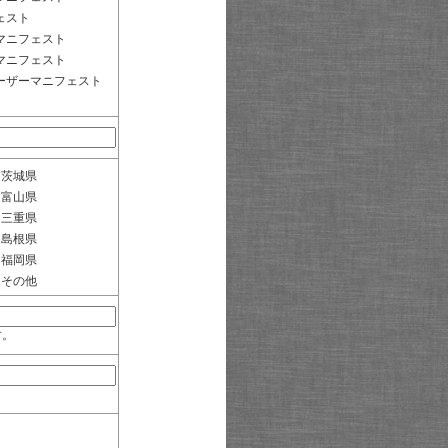
ェスト
マニフェスト
マニフェスト
ーザーマニフェスト
茨城県
富山県
三重県
島根県
福岡県
その他
す。