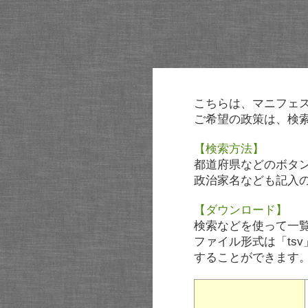
こちらは、マニフェ
ご希望の政策は、検
【検索方法】
都道府県などのボタ
政治家名なども記入
【ダウンロード】
検索などを使って一
ファイル形式は「tsv
することができます