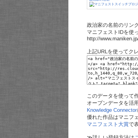
政治家の名前のリンク
マニフェストIDを使
http://www.maniken.j
上記URLを使ってク
このデータを使って
オープンデータを活
Knowledge Connector
優れた作品はマニフ
マニフェスト大賞
で
≫詳しい登録方法は