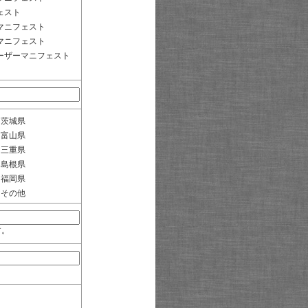
ェスト
マニフェスト
マニフェスト
ーザーマニフェスト
茨城県
富山県
三重県
島根県
福岡県
その他
す。