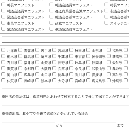
町長マニフェスト
町議会議員マニフェスト
村長マニフ
村議会議員マニフェスト
都道府県議会会派マニフェスト
市議会会派
区議会会派マニフェスト
町議会会派マニフェスト
村議会会派
市民マニフェスト
政党マニフェスト
スイッチユ
衆議院議員マニフェスト
参議院議員マニフェスト
北海道
青森県
岩手県
宮城県
秋田県
山形県
福島県
栃木県
群馬県
埼玉県
千葉県
東京都
神奈川県
新潟県
石川県
福井県
山梨県
長野県
岐阜県
静岡県
愛知県
滋賀県
京都府
大阪府
兵庫県
奈良県
和歌山県
鳥取県
岡山県
広島県
山口県
徳島県
香川県
愛媛県
高知県
佐賀県
長崎県
熊本県
大分県
宮崎県
鹿児島県
沖縄県
※同名の自治体は、都道府県とあわせて検索することで分けて探すことができま
※都道府県、政令市や合併で選挙区が分かれている場合
から
まで