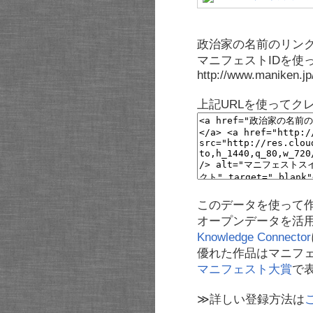
政治家の名前のリンク
マニフェストIDを使
http://www.maniken.j
上記URLを使ってク
このデータを使って
オープンデータを活
Knowledge Connector
優れた作品はマニフ
マニフェスト大賞
で
≫詳しい登録方法は