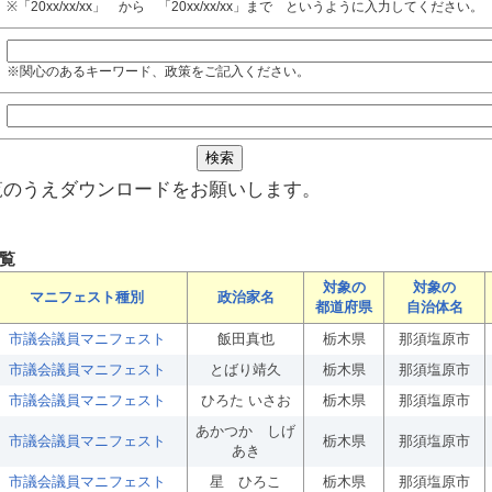
※「20xx/xx/xx」 から 「20xx/xx/xx」まで というように入力してください。
※関心のあるキーワード、政策をご記入ください。
覧のうえダウンロードをお願いします。
覧
対象の
対象の
マニフェスト種別
政治家名
都道府県
自治体名
市議会議員マニフェスト
飯田真也
栃木県
那須塩原市
市議会議員マニフェスト
とばり靖久
栃木県
那須塩原市
市議会議員マニフェスト
ひろた いさお
栃木県
那須塩原市
あかつか しげ
市議会議員マニフェスト
栃木県
那須塩原市
あき
市議会議員マニフェスト
星 ひろこ
栃木県
那須塩原市