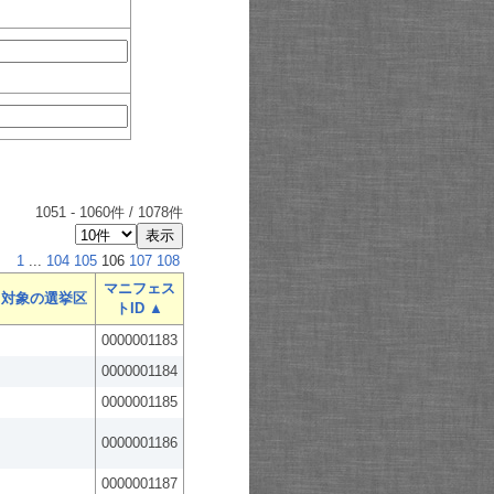
1051
-
1060
件 /
1078
件
1
...
104
105
106
107
108
マニフェス
対象の選挙区
トID ▲
0000001183
0000001184
0000001185
0000001186
0000001187