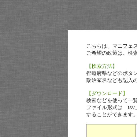
こちらは、マニフェ
ご希望の政策は、検
【検索方法】
都道府県などのボタ
政治家名なども記入
【ダウンロード】
検索などを使って一
ファイル形式は「tsv
することができます