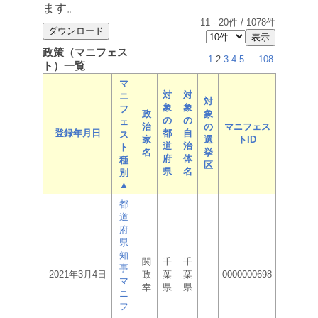
ます。
11
-
20
件 /
1078
件
政策（マニフェス
1
2
3
4
5
...
108
ト）一覧
マ
対
対
ニ
対
象
象
フ
政
象
の
の
ェ
治
の
マニフェス
登録年月日
都
自
ス
家
選
トID
道
治
ト
名
挙
府
体
種
区
県
名
別
▲
都
道
府
県
知
関
千
千
事
2021年3月4日
政
葉
葉
0000000698
マ
幸
県
県
ニ
フ