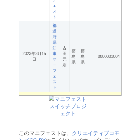
ェ
ス
ト
都
道
府
県
知
古
徳
徳
2023年3月15
事
田
島
島
0000001004
日
マ
元
県
県
ニ
則
フ
ェ
ス
ト
このマニフェストは、
クリエイティブコモ