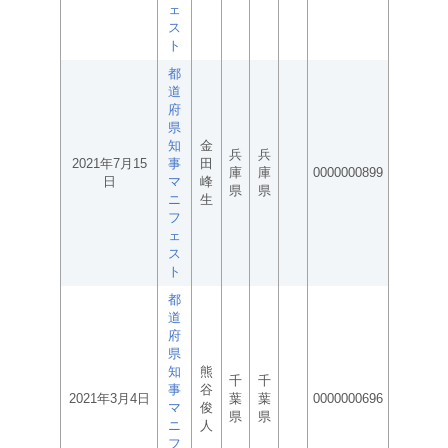
ェ
ス
ト
都
道
府
県
知
金
兵
兵
2021年7月15
事
田
庫
庫
0000000899
日
マ
峰
県
県
ニ
生
フ
ェ
ス
ト
都
道
府
県
知
熊
千
千
事
谷
2021年3月4日
葉
葉
0000000696
マ
俊
県
県
ニ
人
フ