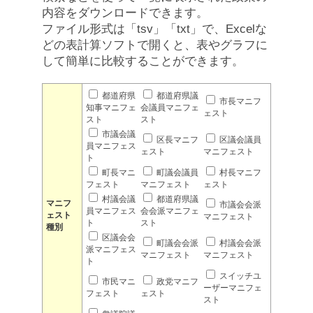
内容をダウンロードできます。
ファイル形式は「tsv」「txt」で、Excelな
どの表計算ソフトで開くと、表やグラフに
して簡単に比較することができます。
都道府県
都道府県議
市長マニフ
知事マニフェ
会議員マニフェ
ェスト
スト
スト
市議会議
区長マニフ
区議会議員
員マニフェス
ェスト
マニフェスト
ト
町長マニ
町議会議員
村長マニフ
フェスト
マニフェスト
ェスト
村議会議
都道府県議
マニフ
市議会会派
員マニフェス
会会派マニフェ
ェスト
マニフェスト
ト
スト
種別
区議会会
町議会会派
村議会会派
派マニフェス
マニフェスト
マニフェスト
ト
スイッチユ
市民マニ
政党マニフ
ーザーマニフェ
フェスト
ェスト
スト