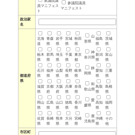
衆議院議
参議院議員
員マニフェス
マニフェスト
ト
政治家
名
山
北海
青森
岩手
宮城
秋田
福島
茨城
形県
道
県
県
県
県
県
県
神
栃木
群馬
埼玉
千葉
東京
新潟
富山
奈川県
県
県
県
県
都
県
県
静
石川
福井
山梨
長野
岐阜
愛知
三重
岡県
都道府
県
県
県
県
県
県
県
県
和
滋賀
京都
大阪
兵庫
奈良
鳥取
島根
歌山県
県
府
府
県
県
県
県
愛
岡山
広島
山口
徳島
香川
高知
福岡
媛県
県
県
県
県
県
県
県
鹿
佐賀
長崎
熊本
大分
宮崎
沖縄
その
児島県
県
県
県
県
県
県
他
市区町