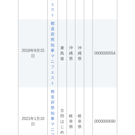
ェ
ス
ト
都
道
府
県
知
兼
沖
沖
2018年9月15
事
島
縄
縄
0000000554
日
マ
俊
県
県
ニ
フ
ェ
ス
ト
都
道
府
県
古
知
田
岐
岐
2021年1月10
事
は
阜
阜
0000000690
日
マ
じ
県
県
ニ
め
フ