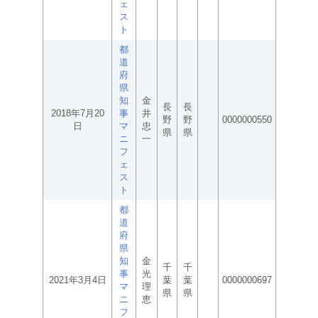
ェ
ス
ト
都
道
府
県
知
金
長
長
2018年7月20
事
井
野
野
0000000550
日
マ
忠
県
県
ニ
一
フ
ェ
ス
ト
都
道
府
県
知
金
千
千
事
光
2021年3月4日
葉
葉
0000000697
マ
理
県
県
ニ
恵
フ