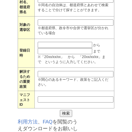
村名、
※同名の自治体は、都道府県とあわせて検索
都道府
することで分けて探すことができます。
県名
対象の
※都道府県、政令市や合併で選挙区が分かれ
選挙区
ている場合
から
登録日
まで
時
※「20xx/xx/xx」 から 「20xx/xx/xx」ま
で というように入力してください。
解決す
るため
※関心のあるキーワード、政策をご記入くだ
の重要
さい。
政策
マニフ
ェスト
ID
利用方法
、
FAQ
を閲覧のう
えダウンロードをお願いし