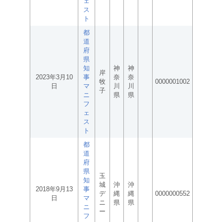
ェ
ス
ト
都
道
府
県
知
神
神
岸
2023年3月10
事
奈
奈
牧
0000001002
日
マ
川
川
子
ニ
県
県
フ
ェ
ス
ト
都
道
府
県
玉
知
城
沖
沖
2018年9月13
事
デ
縄
縄
0000000552
日
マ
ニ
県
県
ニ
ー
フ