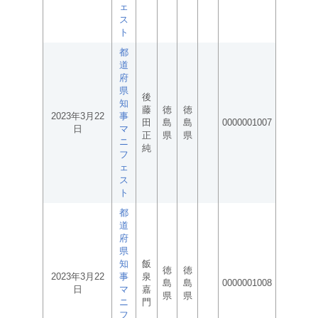
ェ
ス
ト
都
道
府
県
後
知
藤
徳
徳
2023年3月22
事
田
島
島
0000001007
日
マ
正
県
県
ニ
純
フ
ェ
ス
ト
都
道
府
県
知
飯
徳
徳
2023年3月22
事
泉
島
島
0000001008
日
マ
嘉
県
県
ニ
門
フ