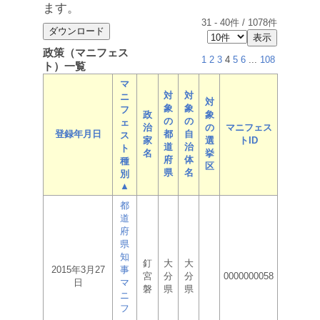
ます。
31
-
40
件 /
1078
件
政策（マニフェス
1
2
3
4
5
6
...
108
ト）一覧
マ
対
対
ニ
対
象
象
フ
政
象
の
の
ェ
治
の
マニフェス
登録年月日
都
自
ス
家
選
トID
道
治
ト
名
挙
府
体
種
区
県
名
別
▲
都
道
府
県
知
釘
大
大
2015年3月27
事
宮
分
分
0000000058
日
マ
磐
県
県
ニ
フ