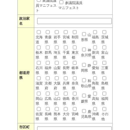
衆議院議
参議院議員
員マニフェス
マニフェスト
ト
政治家
名
山
北海
青森
岩手
宮城
秋田
福島
茨城
形県
道
県
県
県
県
県
県
神
栃木
群馬
埼玉
千葉
東京
新潟
富山
奈川県
県
県
県
県
都
県
県
静
石川
福井
山梨
長野
岐阜
愛知
三重
岡県
都道府
県
県
県
県
県
県
県
県
和
滋賀
京都
大阪
兵庫
奈良
鳥取
島根
歌山県
県
府
府
県
県
県
県
愛
岡山
広島
山口
徳島
香川
高知
福岡
媛県
県
県
県
県
県
県
県
鹿
佐賀
長崎
熊本
大分
宮崎
沖縄
その
児島県
県
県
県
県
県
県
他
市区町