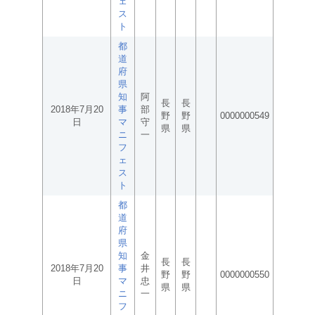
ェ
ス
ト
都
道
府
県
知
阿
長
長
2018年7月20
事
部
野
野
0000000549
日
マ
守
県
県
ニ
一
フ
ェ
ス
ト
都
道
府
県
知
金
長
長
2018年7月20
事
井
野
野
0000000550
日
マ
忠
県
県
ニ
一
フ