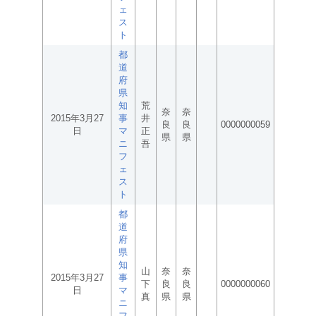
ェ
ス
ト
都
道
府
県
知
荒
奈
奈
2015年3月27
事
井
良
良
0000000059
日
マ
正
県
県
ニ
吾
フ
ェ
ス
ト
都
道
府
県
知
山
奈
奈
2015年3月27
事
下
良
良
0000000060
日
マ
真
県
県
ニ
フ