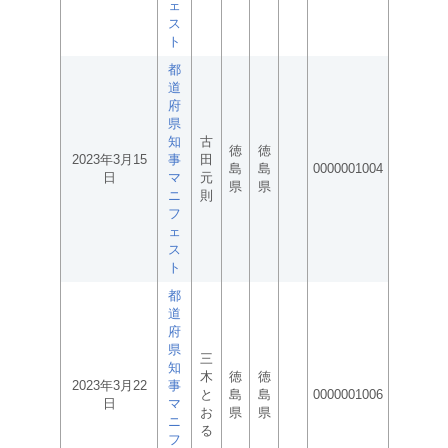
ェ
ス
ト
都
道
府
県
知
古
徳
徳
2023年3月15
事
田
島
島
0000001004
日
マ
元
県
県
ニ
則
フ
ェ
ス
ト
都
道
府
県
三
知
木
徳
徳
2023年3月22
事
と
島
島
0000001006
日
マ
お
県
県
ニ
る
フ