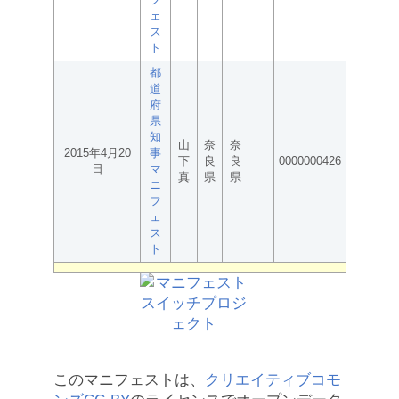
ェ
ス
ト
都
道
府
県
知
山
奈
奈
2015年4月20
事
下
良
良
0000000426
日
マ
真
県
県
ニ
フ
ェ
ス
ト
このマニフェストは、
クリエイティブコモ