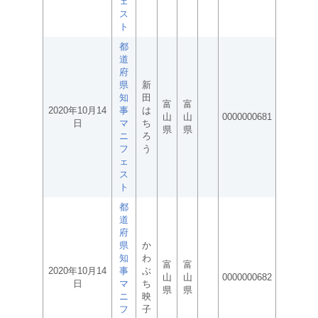
ェ
ス
ト
都
道
府
県
新
知
田
富
富
2020年10月14
事
は
山
山
0000000681
日
マ
ち
県
県
ニ
ろ
フ
う
ェ
ス
ト
都
道
府
県
か
知
わ
富
富
2020年10月14
事
ぶ
山
山
0000000682
日
マ
ち
県
県
ニ
映
フ
子