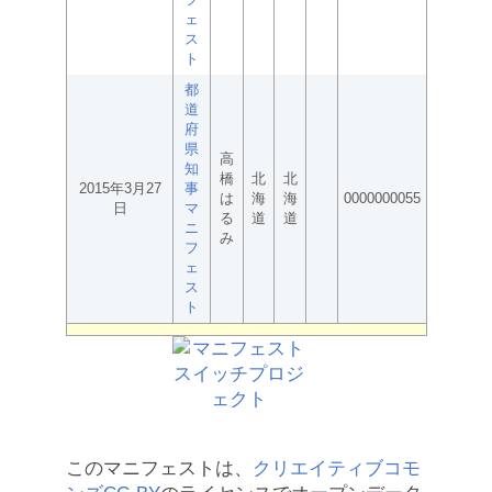
ェ
ス
ト
都
道
府
県
高
知
橋
北
北
2015年3月27
事
は
海
海
0000000055
日
マ
る
道
道
ニ
み
フ
ェ
ス
ト
このマニフェストは、
クリエイティブコモ