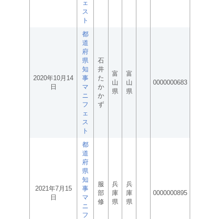
ェ
ス
ト
都
道
府
県
石
知
井
富
富
2020年10月14
事
た
山
山
0000000683
日
マ
か
県
県
ニ
か
フ
ず
ェ
ス
ト
都
道
府
県
知
服
兵
兵
2021年7月15
事
部
庫
庫
0000000895
日
マ
修
県
県
ニ
フ