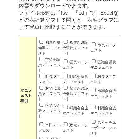
内容をダウンロードできます。
ファイル形式は「tsv」「txt」で、Excelな
どの表計算ソフトで開くと、表やグラフに
して簡単に比較することができます。
都道府県
都道府県議
市長マニフ
知事マニフェ
会議員マニフェ
ェスト
スト
スト
市議会議
区長マニフ
区議会議員
員マニフェス
ェスト
マニフェスト
ト
町長マニ
町議会議員
村長マニフ
フェスト
マニフェスト
ェスト
村議会議
都道府県議
マニフ
市議会会派
員マニフェス
会会派マニフェ
ェスト
マニフェスト
ト
スト
種別
区議会会
町議会会派
村議会会派
派マニフェス
マニフェスト
マニフェスト
ト
スイッチユ
市民マニ
政党マニフ
ーザーマニフェ
フェスト
ェスト
スト