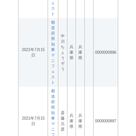
ェ
ス
ト
都
道
府
中
県
川
知
ち
兵
兵
2021年7月15
事
ょ
庫
庫
0000000896
日
マ
う
県
県
ニ
ぞ
フ
う
ェ
ス
ト
都
道
府
県
知
斎
兵
兵
2021年7月15
事
藤
庫
庫
0000000897
日
マ
元
県
県
ニ
彦
フ