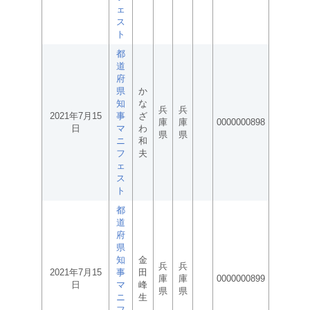
ェ
ス
ト
都
道
府
県
か
知
な
兵
兵
2021年7月15
事
ざ
庫
庫
0000000898
日
マ
わ
県
県
ニ
和
フ
夫
ェ
ス
ト
都
道
府
県
知
金
兵
兵
2021年7月15
事
田
庫
庫
0000000899
日
マ
峰
県
県
ニ
生
フ