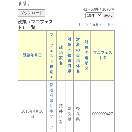
ます。
41
-
50
件 /
1078
件
政策（マニフェス
1
...
3
4
5
6
7
...
108
ト）一覧
マ
対
対
ニ
対
象
象
フ
政
象
の
の
ェ
治
の
マニフェス
登録年月日
都
自
ス
家
選
トID
道
治
ト
名
挙
府
体
種
区
県
名
別
▲
都
道
府
県
知
荒
奈
奈
2015年4月20
事
井
良
良
0000000427
日
マ
正
県
県
ニ
吾
フ