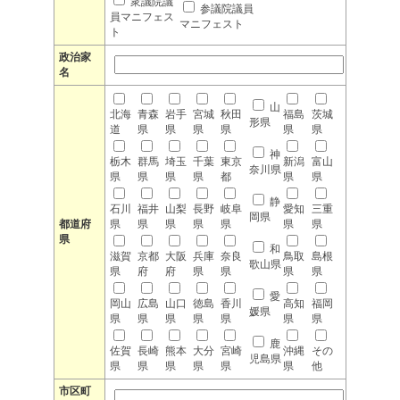
衆議院議
参議院議員
員マニフェス
マニフェスト
ト
政治家
名
山
北海
青森
岩手
宮城
秋田
福島
茨城
形県
道
県
県
県
県
県
県
神
栃木
群馬
埼玉
千葉
東京
新潟
富山
奈川県
県
県
県
県
都
県
県
静
石川
福井
山梨
長野
岐阜
愛知
三重
岡県
都道府
県
県
県
県
県
県
県
県
和
滋賀
京都
大阪
兵庫
奈良
鳥取
島根
歌山県
県
府
府
県
県
県
県
愛
岡山
広島
山口
徳島
香川
高知
福岡
媛県
県
県
県
県
県
県
県
鹿
佐賀
長崎
熊本
大分
宮崎
沖縄
その
児島県
県
県
県
県
県
県
他
市区町