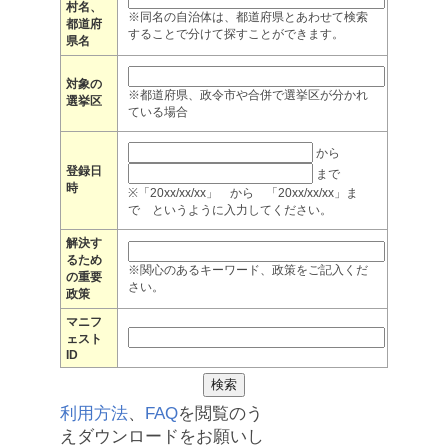
村名、
※同名の自治体は、都道府県とあわせて検索
都道府
することで分けて探すことができます。
県名
対象の
※都道府県、政令市や合併で選挙区が分かれ
選挙区
ている場合
から
登録日
まで
時
※「20xx/xx/xx」 から 「20xx/xx/xx」ま
で というように入力してください。
解決す
るため
※関心のあるキーワード、政策をご記入くだ
の重要
さい。
政策
マニフ
ェスト
ID
利用方法
、
FAQ
を閲覧のう
えダウンロードをお願いし