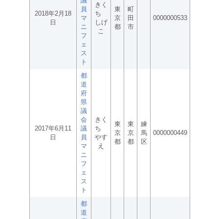
議
きく
員
東
町
2018年2月18
ち
マ
京
田
0000000533
日
しげ
ニ
都
市
こ
フ
ェ
ス
ト
都
道
府
県
議
会
きく
東
東
練
2017年6月11
議
ち
京
京
馬
0000000449
日
員
やす
都
都
区
マ
え
ニ
フ
ェ
ス
ト
都
道