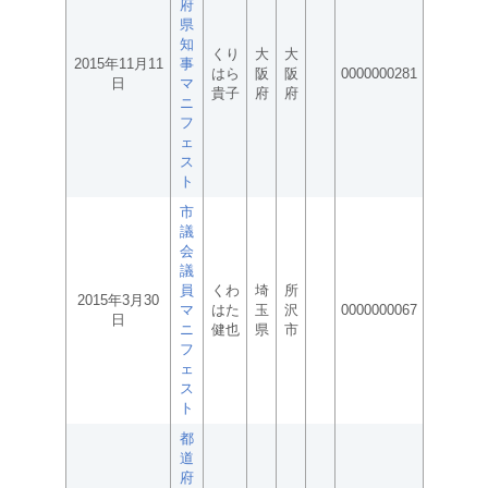
府
県
知
くり
大
大
2015年11月11
事
はら
阪
阪
0000000281
日
マ
貴子
府
府
ニ
フ
ェ
ス
ト
市
議
会
議
員
くわ
埼
所
2015年3月30
マ
はた
玉
沢
0000000067
日
ニ
健也
県
市
フ
ェ
ス
ト
都
道
府