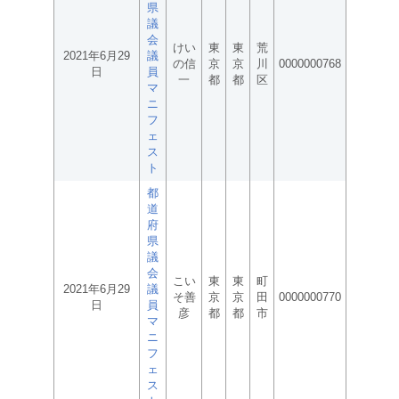
県
議
会
けい
東
東
荒
2021年6月29
議
の信
京
京
川
0000000768
日
員
一
都
都
区
マ
ニ
フ
ェ
ス
ト
都
道
府
県
議
会
こい
東
東
町
2021年6月29
議
そ善
京
京
田
0000000770
日
員
彦
都
都
市
マ
ニ
フ
ェ
ス