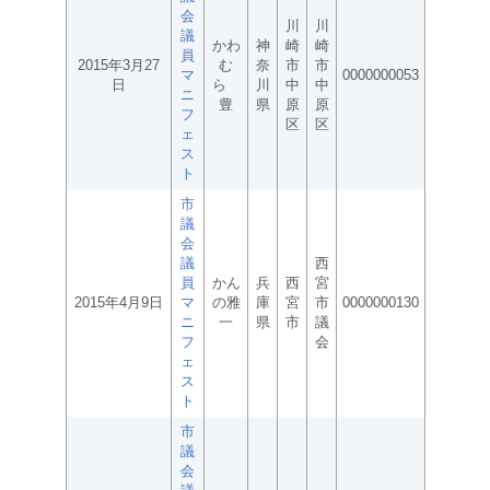
会
川
川
議
かわ
神
崎
崎
員
2015年3月27
む
奈
市
市
マ
0000000053
日
ら
川
中
中
ニ
豊
県
原
原
フ
区
区
ェ
ス
ト
市
議
会
議
西
員
かん
兵
西
宮
2015年4月9日
マ
の雅
庫
宮
市
0000000130
ニ
一
県
市
議
フ
会
ェ
ス
ト
市
議
会