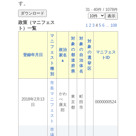
す。
31
-
40
件 /
1078
件
政策（マニフェス
1
2
3
4
5
6
...
108
ト）一覧
マ
対
対
ニ
対
象
象
フ
象
の
の
政治
ェ
の
マニフェス
登録年月日
都
自
家名
ス
選
トID
▲
道
治
ト
挙
府
体
種
区
県
名
別
市
長
マ
かわ
東
町
2018年2月13
ニ
べ
京
田
0000000524
日
フ
康太
都
市
ェ
郎
ス
ト
市
議