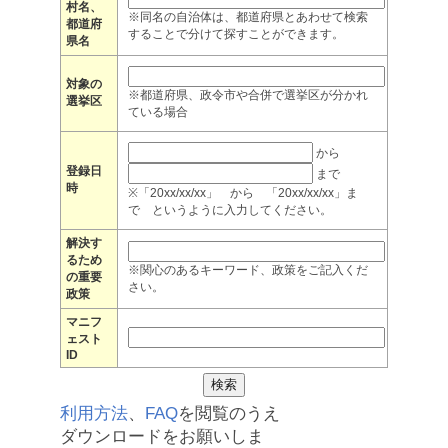
村名、
※同名の自治体は、都道府県とあわせて検索
都道府
することで分けて探すことができます。
県名
対象の
※都道府県、政令市や合併で選挙区が分かれ
選挙区
ている場合
から
登録日
まで
時
※「20xx/xx/xx」 から 「20xx/xx/xx」ま
で というように入力してください。
解決す
るため
※関心のあるキーワード、政策をご記入くだ
の重要
さい。
政策
マニフ
ェスト
ID
利用方法
、
FAQ
を閲覧のうえ
ダウンロードをお願いしま