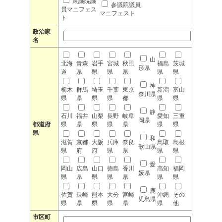
衆議院議
参議院議員
員マニフェス
マニフェスト
ト
政治家
名
山
北海
青森
岩手
宮城
秋田
福島
茨城
形県
道
県
県
県
県
県
県
神
栃木
群馬
埼玉
千葉
東京
新潟
富山
奈川県
県
県
県
県
都
県
県
静
石川
福井
山梨
長野
岐阜
愛知
三重
岡県
都道府
県
県
県
県
県
県
県
県
和
滋賀
京都
大阪
兵庫
奈良
鳥取
島根
歌山県
県
府
府
県
県
県
県
愛
岡山
広島
山口
徳島
香川
高知
福岡
媛県
県
県
県
県
県
県
県
鹿
佐賀
長崎
熊本
大分
宮崎
沖縄
その
児島県
県
県
県
県
県
県
他
市区町