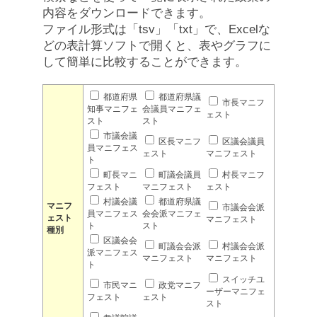
内容をダウンロードできます。
ファイル形式は「tsv」「txt」で、Excelな
どの表計算ソフトで開くと、表やグラフに
して簡単に比較することができます。
都道府県
都道府県議
市長マニフ
知事マニフェ
会議員マニフェ
ェスト
スト
スト
市議会議
区長マニフ
区議会議員
員マニフェス
ェスト
マニフェスト
ト
町長マニ
町議会議員
村長マニフ
フェスト
マニフェスト
ェスト
村議会議
都道府県議
マニフ
市議会会派
員マニフェス
会会派マニフェ
ェスト
マニフェスト
ト
スト
種別
区議会会
町議会会派
村議会会派
派マニフェス
マニフェスト
マニフェスト
ト
スイッチユ
市民マニ
政党マニフ
ーザーマニフェ
フェスト
ェスト
スト