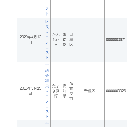
ェ
ス
ト
区
長
マ
たぶ
東
目
2020年4月12
ニ
ち正
京
黒
0000000621
日
フ
文
都
区
ェ
ス
ト
市
議
会
議
名
員
たま
愛
2015年3月15
古
マ
き真
知
千種区
0000000023
日
屋
ニ
悟
県
市
フ
ェ
ス
ト
市