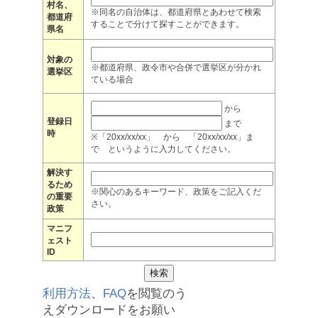
村名、
※同名の自治体は、都道府県とあわせて検索
都道府
することで分けて探すことができます。
県名
対象の
※都道府県、政令市や合併で選挙区が分かれ
選挙区
ている場合
から
登録日
まで
時
※「20xx/xx/xx」 から 「20xx/xx/xx」ま
で というように入力してください。
解決す
るため
※関心のあるキーワード、政策をご記入くだ
の重要
さい。
政策
マニフ
ェスト
ID
利用方法
、
FAQ
を閲覧のう
えダウンロードをお願い