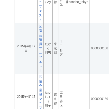
@sonobe_tokyo
ニ
いや
都
区
フ
ェ
ス
ト
区
議
会
議
世
員
たか
東
2015年4月17
田
マ
く
京
0000000168
日
谷
ニ
則男
都
区
フ
ェ
ス
ト
区
議
会
議
たか
世
員
東
2015年4月17
じょ
田
マ
京
0000000169
日
う
谷
ニ
都
訓子
区
フ