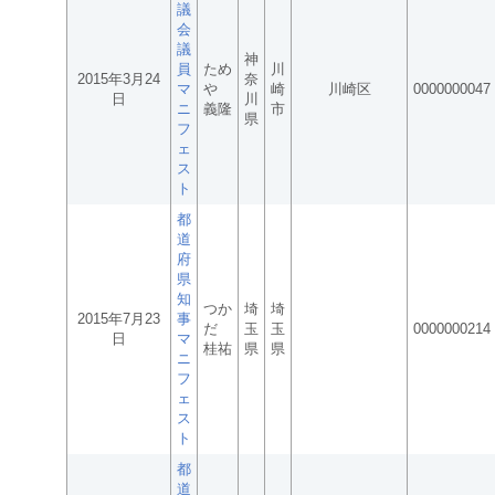
議
会
議
神
員
ため
川
2015年3月24
奈
マ
や
崎
川崎区
0000000047
日
川
ニ
義隆
市
県
フ
ェ
ス
ト
都
道
府
県
知
つか
埼
埼
2015年7月23
事
だ
玉
玉
0000000214
日
マ
桂祐
県
県
ニ
フ
ェ
ス
ト
都
道