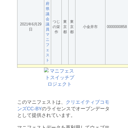
府
県
議
会
つじ
東
東
2021年6月29
議
の栄
京
京
小金井市
0000000858
日
員
作
都
都
マ
ニ
フ
ェ
ス
ト
このマニフェストは、
クリエイティブコモ
ンズCC-BY
のライセンスでオープンデータ
として提供されています。
マニフェストデータを再利用してウェブサ