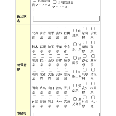
衆議院議
参議院議員
員マニフェス
マニフェスト
ト
政治家
名
山
北海
青森
岩手
宮城
秋田
福島
茨城
形県
道
県
県
県
県
県
県
神
栃木
群馬
埼玉
千葉
東京
新潟
富山
奈川県
県
県
県
県
都
県
県
静
石川
福井
山梨
長野
岐阜
愛知
三重
岡県
都道府
県
県
県
県
県
県
県
県
和
滋賀
京都
大阪
兵庫
奈良
鳥取
島根
歌山県
県
府
府
県
県
県
県
愛
岡山
広島
山口
徳島
香川
高知
福岡
媛県
県
県
県
県
県
県
県
鹿
佐賀
長崎
熊本
大分
宮崎
沖縄
その
児島県
県
県
県
県
県
県
他
市区町