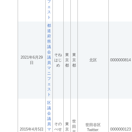
フ
ェ
ス
ト
都
道
府
県
議
会
そね
東
東
2021年6月29
議
はじ
京
京
北区
0000000814
日
員
め
都
都
マ
ニ
フ
ェ
ス
ト
区
議
会
議
世
員
その
東
世田谷区
田
2015年4月5日
マ
べせ
京
0000000123
Twitter:
谷