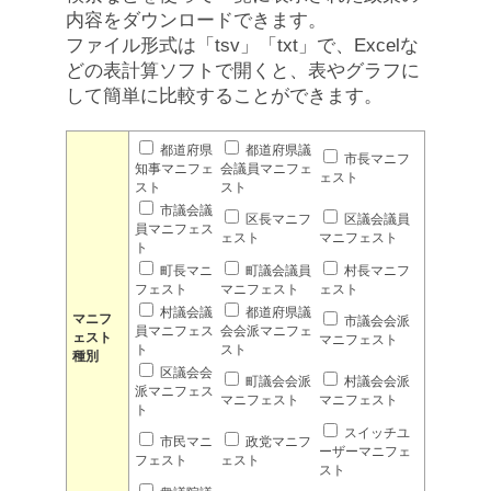
内容をダウンロードできます。
ファイル形式は「tsv」「txt」で、Excelな
どの表計算ソフトで開くと、表やグラフに
して簡単に比較することができます。
都道府県
都道府県議
市長マニフ
知事マニフェ
会議員マニフェ
ェスト
スト
スト
市議会議
区長マニフ
区議会議員
員マニフェス
ェスト
マニフェスト
ト
町長マニ
町議会議員
村長マニフ
フェスト
マニフェスト
ェスト
村議会議
都道府県議
マニフ
市議会会派
員マニフェス
会会派マニフェ
ェスト
マニフェスト
ト
スト
種別
区議会会
町議会会派
村議会会派
派マニフェス
マニフェスト
マニフェスト
ト
スイッチユ
市民マニ
政党マニフ
ーザーマニフェ
フェスト
ェスト
スト