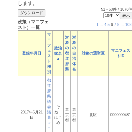
します。
51
-
60
件 /
1078
政策（マニフェ
1
...
4
5
6
7
8
...
108
スト）一覧
マ
対
対
ニ
象
象
フ
の
の
政治
ェ
マニフェス
登録年月日
都
自
対象の選挙区
家名
ス
トID
▲
道
治
ト
府
体
種
県
名
別
都
道
府
県
議
会
そ
東
東
2017年6月21
議
ね
京
京
北区
0000000481
日
員
はじ
都
都
マ
め
ニ