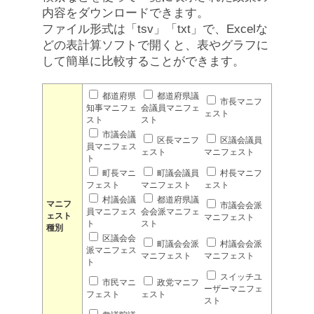
内容をダウンロードできます。
ファイル形式は「tsv」「txt」で、Excelな
どの表計算ソフトで開くと、表やグラフに
して簡単に比較することができます。
都道府県
都道府県議
市長マニフ
知事マニフェ
会議員マニフェ
ェスト
スト
スト
市議会議
区長マニフ
区議会議員
員マニフェス
ェスト
マニフェスト
ト
町長マニ
町議会議員
村長マニフ
フェスト
マニフェスト
ェスト
村議会議
都道府県議
マニフ
市議会会派
員マニフェス
会会派マニフェ
ェスト
マニフェスト
ト
スト
種別
区議会会
町議会会派
村議会会派
派マニフェス
マニフェスト
マニフェスト
ト
スイッチユ
市民マニ
政党マニフ
ーザーマニフェ
フェスト
ェスト
スト