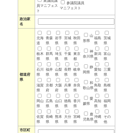
衆議院議
参議院議員
員マニフェス
マニフェスト
ト
政治家
名
山
北海
青森
岩手
宮城
秋田
福島
茨城
形県
道
県
県
県
県
県
県
神
栃木
群馬
埼玉
千葉
東京
新潟
富山
奈川県
県
県
県
県
都
県
県
静
石川
福井
山梨
長野
岐阜
愛知
三重
岡県
都道府
県
県
県
県
県
県
県
県
和
滋賀
京都
大阪
兵庫
奈良
鳥取
島根
歌山県
県
府
府
県
県
県
県
愛
岡山
広島
山口
徳島
香川
高知
福岡
媛県
県
県
県
県
県
県
県
鹿
佐賀
長崎
熊本
大分
宮崎
沖縄
その
児島県
県
県
県
県
県
県
他
市区町