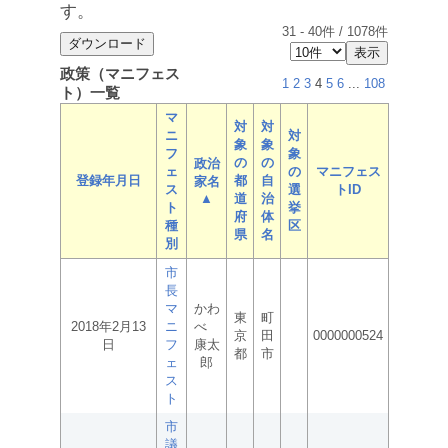
す。
31
-
40
件 /
1078
件
政策（マニフェス
1
2
3
4
5
6
...
108
ト）一覧
マ
対
対
ニ
対
象
象
フ
象
の
の
政治
ェ
の
マニフェス
登録年月日
都
自
家名
ス
選
トID
▲
道
治
ト
挙
府
体
種
区
県
名
別
市
長
マ
かわ
東
町
2018年2月13
ニ
べ
京
田
0000000524
日
フ
康太
都
市
ェ
郎
ス
ト
市
議