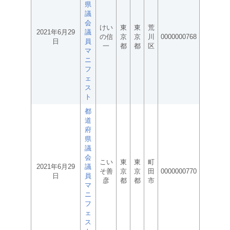
県
議
会
けい
東
東
荒
2021年6月29
議
の信
京
京
川
0000000768
日
員
一
都
都
区
マ
ニ
フ
ェ
ス
ト
都
道
府
県
議
会
こい
東
東
町
2021年6月29
議
そ善
京
京
田
0000000770
日
員
彦
都
都
市
マ
ニ
フ
ェ
ス