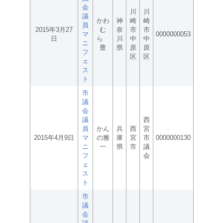
会
川
川
議
かわ
神
崎
崎
員
2015年3月27
む
奈
市
市
マ
0000000053
日
ら
川
中
中
ニ
豊
県
原
原
フ
区
区
ェ
ス
ト
市
議
会
議
西
員
かん
兵
西
宮
2015年4月9日
マ
の雅
庫
宮
市
0000000130
ニ
一
県
市
議
フ
会
ェ
ス
ト
市
議
会