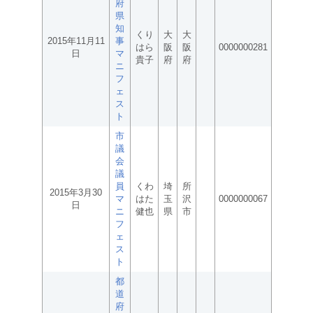
府
県
知
くり
大
大
2015年11月11
事
はら
阪
阪
0000000281
日
マ
貴子
府
府
ニ
フ
ェ
ス
ト
市
議
会
議
員
くわ
埼
所
2015年3月30
マ
はた
玉
沢
0000000067
日
ニ
健也
県
市
フ
ェ
ス
ト
都
道
府