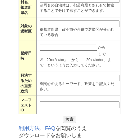
村名、
※同名の自治体は、都道府県とあわせて検索
都道府
することで分けて探すことができます。
県名
対象の
※都道府県、政令市や合併で選挙区が分かれ
選挙区
ている場合
から
登録日
まで
時
※「20xx/xx/xx」 から 「20xx/xx/xx」ま
で というように入力してください。
解決す
るため
※関心のあるキーワード、政策をご記入くだ
の重要
さい。
政策
マニフ
ェスト
ID
利用方法
、
FAQ
を閲覧のうえ
ダウンロードをお願いしま