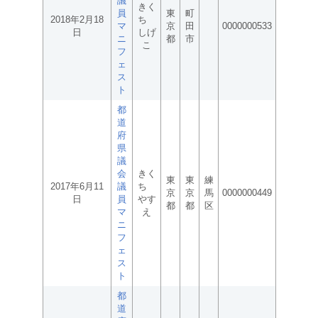
議
きく
員
東
町
2018年2月18
ち
マ
京
田
0000000533
日
しげ
ニ
都
市
こ
フ
ェ
ス
ト
都
道
府
県
議
会
きく
東
東
練
2017年6月11
議
ち
京
京
馬
0000000449
日
員
やす
都
都
区
マ
え
ニ
フ
ェ
ス
ト
都
道