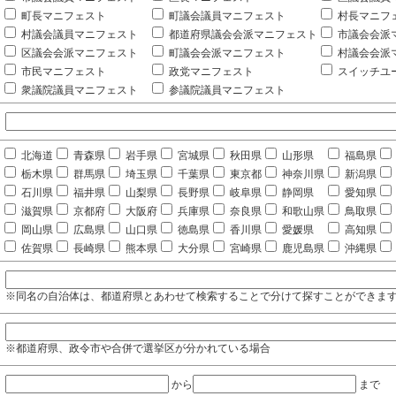
町長マニフェスト
町議会議員マニフェスト
村長マニフ
村議会議員マニフェスト
都道府県議会会派マニフェスト
市議会会派
区議会会派マニフェスト
町議会会派マニフェスト
村議会会派
市民マニフェスト
政党マニフェスト
スイッチユ
衆議院議員マニフェスト
参議院議員マニフェスト
北海道
青森県
岩手県
宮城県
秋田県
山形県
福島県
栃木県
群馬県
埼玉県
千葉県
東京都
神奈川県
新潟県
石川県
福井県
山梨県
長野県
岐阜県
静岡県
愛知県
滋賀県
京都府
大阪府
兵庫県
奈良県
和歌山県
鳥取県
岡山県
広島県
山口県
徳島県
香川県
愛媛県
高知県
佐賀県
長崎県
熊本県
大分県
宮崎県
鹿児島県
沖縄県
※同名の自治体は、都道府県とあわせて検索することで分けて探すことができま
※都道府県、政令市や合併で選挙区が分かれている場合
から
まで