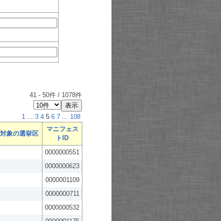
41
-
50
件 /
1078
件
1
...
3
4
5
6
7
...
108
マニフェス
対象の選挙区
トID
0000000551
0000000623
0000001109
0000000711
0000000532