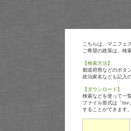
こちらは、マニフェ
ご希望の政策は、検
【検索方法】
都道府県などのボタ
政治家名なども記入
【ダウンロード】
検索などを使って一
ファイル形式は「tsv
することができます