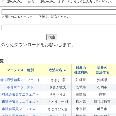
※「20xx/xx/xx」 から 「20xx/xx/xx」まで というように入力してください。
※関心のあるキーワード、政策をご記入ください。
覧のうえダウンロードをお願いします。
覧
対象の
対象の
マニフェスト種別
政治家名 ▲
都道府県
自治体名
都道府県知事マニフェスト
さきま 淳
沖縄県
沖縄県
市長マニフェスト
ささき敏夫
茨城県
石岡市
村議会議員マニフェスト
さそうりえ
長野県
原村
市議会議員マニフェスト
さとう 一則
栃木県
那須塩原市
市議会議員マニフェスト
さとうひでき
東京都
町田市