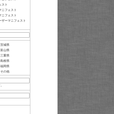
ェスト
マニフェスト
マニフェスト
ーザーマニフェスト
茨城県
富山県
三重県
島根県
福岡県
その他
す。