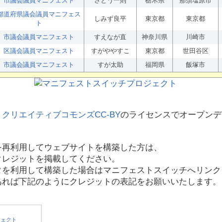
市議会議員マニフェスト
さとう一則
栃木県
那須塩原市
都道府県議会議員マニフェス
しみず良平
東京都
東京都
ト
市議会議員マニフェスト
すえなが直
神奈川県
川崎市
区議会議員マニフェスト
すがややすこ
東京都
世田谷区
市議会議員マニフェスト
すが太助
福岡県
飯塚市
、
クリエイティブコモンズCC-BY
のライセンスでオープンデ
を再利用してウェブサイトを構築した方は、
クレジットを掲載してください。
タを利用して構築した場合はマニフェストスイッチへリンク
あれば下記のようにクレジットの表記をお願いいたします。