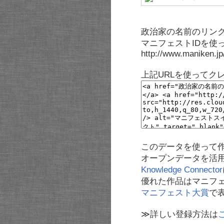
政治家の名前のリンク
マニフェストIDを使
http://www.maniken.j
上記URLを使ってク
このデータを使って
オープンデータを活
Knowledge Connector
優れた作品はマニフ
マニフェスト大賞
で
≫詳しい登録方法は