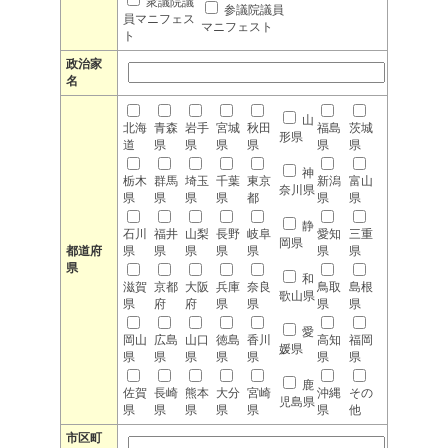
衆議院議
参議院議員
員マニフェス
マニフェスト
ト
政治家
名
山
北海
青森
岩手
宮城
秋田
福島
茨城
形県
道
県
県
県
県
県
県
神
栃木
群馬
埼玉
千葉
東京
新潟
富山
奈川県
県
県
県
県
都
県
県
静
石川
福井
山梨
長野
岐阜
愛知
三重
岡県
都道府
県
県
県
県
県
県
県
県
和
滋賀
京都
大阪
兵庫
奈良
鳥取
島根
歌山県
県
府
府
県
県
県
県
愛
岡山
広島
山口
徳島
香川
高知
福岡
媛県
県
県
県
県
県
県
県
鹿
佐賀
長崎
熊本
大分
宮崎
沖縄
その
児島県
県
県
県
県
県
県
他
市区町