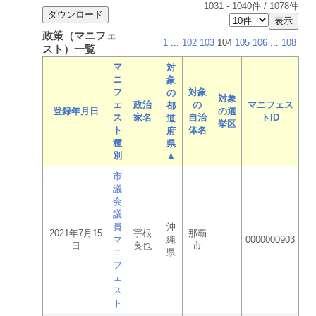
1031
-
1040
件 /
1078
件
政策（マニフェ
1
...
102
103
104
105
106
...
108
スト）一覧
マ
対
ニ
象
フ
対象
の
対象
ェ
政治
の
マニフェス
都
登録年月日
の選
ス
家名
自治
トID
道
挙区
ト
体名
府
種
県
別
▲
市
議
会
議
員
沖
2021年7月15
宇根
那覇
マ
縄
0000000903
日
良也
市
ニ
県
フ
ェ
ス
ト