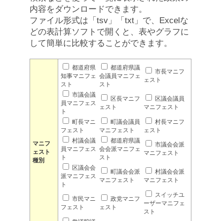
内容をダウンロードできます。
ファイル形式は「tsv」「txt」で、Excelな
どの表計算ソフトで開くと、表やグラフに
して簡単に比較することができます。
都道府県
都道府県議
市長マニフ
知事マニフェ
会議員マニフェ
ェスト
スト
スト
市議会議
区長マニフ
区議会議員
員マニフェス
ェスト
マニフェスト
ト
町長マニ
町議会議員
村長マニフ
フェスト
マニフェスト
ェスト
村議会議
都道府県議
マニフ
市議会会派
員マニフェス
会会派マニフェ
ェスト
マニフェスト
ト
スト
種別
区議会会
町議会会派
村議会会派
派マニフェス
マニフェスト
マニフェスト
ト
スイッチユ
市民マニ
政党マニフ
ーザーマニフェ
フェスト
ェスト
スト