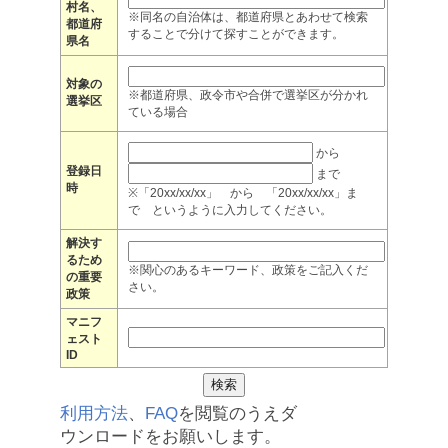
村名、
※同名の自治体は、都道府県とあわせて検索
都道府
することで分けて探すことができます。
県名
対象の
※都道府県、政令市や合併で選挙区が分かれ
選挙区
ている場合
から
登録日
まで
時
※「20xx/xx/xx」 から 「20xx/xx/xx」ま
で というように入力してください。
解決す
るため
※関心のあるキーワード、政策をご記入くだ
の重要
さい。
政策
マニフ
ェスト
ID
利用方法
、
FAQ
を閲覧のうえダ
ウンロードをお願いします。