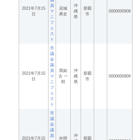
員
沖
2021年7月15
花城
那覇
マ
縄
0000000908
日
典史
市
ニ
県
フ
ェ
ス
ト
市
議
会
議
員
我如
沖
2021年7月15
那覇
マ
古 一
縄
0000000909
日
市
ニ
郎
県
フ
ェ
ス
ト
市
議
会
議
員
沖
2021年7月15
外間
那覇