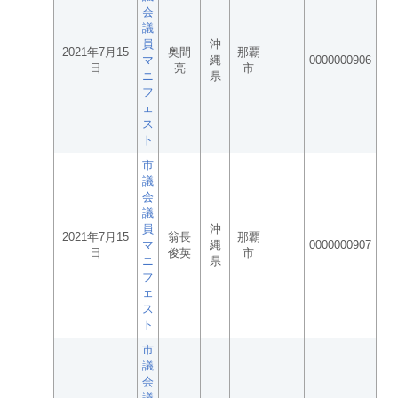
会
議
員
沖
2021年7月15
奥間
那覇
マ
縄
0000000906
日
亮
市
ニ
県
フ
ェ
ス
ト
市
議
会
議
員
沖
2021年7月15
翁長
那覇
マ
縄
0000000907
日
俊英
市
ニ
県
フ
ェ
ス
ト
市
議
会
議