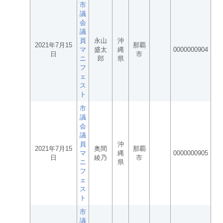
市
議
会
議
員
永山
沖
2021年7月15
那覇
マ
盛太
縄
0000000904
日
市
ニ
郎
県
フ
ェ
ス
ト
市
議
会
議
員
沖
2021年7月15
奥間
那覇
マ
縄
0000000905
日
綾乃
市
ニ
県
フ
ェ
ス
ト
市
議