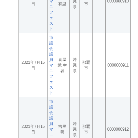
マ
縄
0000000910
日
有里
市
ニ
県
フ
ェ
ス
ト
市
議
会
議
員
喜屋
沖
2021年7月15
那覇
マ
武 幸
縄
0000000911
日
市
ニ
容
県
フ
ェ
ス
ト
市
議
会
議
員
沖
2021年7月15
吉里
那覇
マ
縄
0000000912
日
明
市
ニ
県