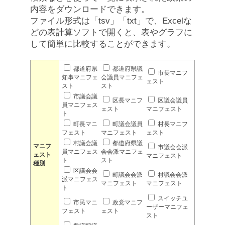
内容をダウンロードできます。
ファイル形式は「tsv」「txt」で、Excelな
どの表計算ソフトで開くと、表やグラフに
して簡単に比較することができます。
都道府県
都道府県議
市長マニフ
知事マニフェ
会議員マニフェ
ェスト
スト
スト
市議会議
区長マニフ
区議会議員
員マニフェス
ェスト
マニフェスト
ト
町長マニ
町議会議員
村長マニフ
フェスト
マニフェスト
ェスト
村議会議
都道府県議
マニフ
市議会会派
員マニフェス
会会派マニフェ
ェスト
マニフェスト
ト
スト
種別
区議会会
町議会会派
村議会会派
派マニフェス
マニフェスト
マニフェスト
ト
スイッチユ
市民マニ
政党マニフ
ーザーマニフェ
フェスト
ェスト
スト