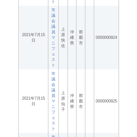
ト
市
議
会
議
上
員
沖
那
2021年7月15
原
マ
縄
覇
0000000924
日
快
ニ
県
市
佐
フ
ェ
ス
ト
市
議
会
議
上
員
沖
那
2021年7月15
原
マ
縄
覇
0000000925
日
仙
ニ
県
市
子
フ
ェ
ス
ト