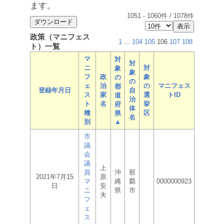
ます。
1051
-
1060
件 /
1078
件
政策（マニフェス
1
...
104
105
106
107
108
ト）一覧
マ
対
対
ニ
対
象
象
フ
政
象
の
の
ェ
治
の
マニフェス
都
登録年月日
自
ス
家
選
トID
道
治
ト
名
挙
府
体
種
区
県
名
別
▲
市
議
会
議
上
員
沖
那
2021年7月15
原
マ
縄
覇
0000000923
日
安
ニ
県
市
夫
フ
ェ
ス