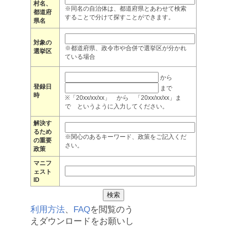
村名、
※同名の自治体は、都道府県とあわせて検索
都道府
することで分けて探すことができます。
県名
対象の
※都道府県、政令市や合併で選挙区が分かれ
選挙区
ている場合
から
登録日
まで
時
※「20xx/xx/xx」 から 「20xx/xx/xx」ま
で というように入力してください。
解決す
るため
※関心のあるキーワード、政策をご記入くだ
の重要
さい。
政策
マニフ
ェスト
ID
利用方法
、
FAQ
を閲覧のう
えダウンロードをお願いし