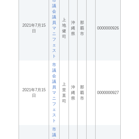
市
議
会
議
上
員
沖
那
2021年7月15
地
マ
縄
覇
0000000926
日
健
ニ
県
市
司
フ
ェ
ス
ト
市
議
会
議
上
員
沖
那
2021年7月15
里
マ
縄
覇
0000000927
日
直
ニ
県
市
司
フ
ェ
ス
ト
市
議