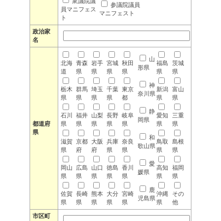
衆議院議
参議院議員
員マニフェス
マニフェスト
ト
政治家
名
山
北海
青森
岩手
宮城
秋田
福島
茨城
形県
道
県
県
県
県
県
県
神
栃木
群馬
埼玉
千葉
東京
新潟
富山
奈川県
県
県
県
県
都
県
県
静
石川
福井
山梨
長野
岐阜
愛知
三重
岡県
都道府
県
県
県
県
県
県
県
県
和
滋賀
京都
大阪
兵庫
奈良
鳥取
島根
歌山県
県
府
府
県
県
県
県
愛
岡山
広島
山口
徳島
香川
高知
福岡
媛県
県
県
県
県
県
県
県
鹿
佐賀
長崎
熊本
大分
宮崎
沖縄
その
児島県
県
県
県
県
県
県
他
市区町