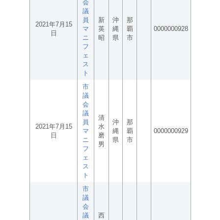
会
議
員
新
沖
那
2021年7月15
マ
英
縄
覇
0000000928
日
ニ
昭
県
市
フ
ェ
ス
ト
市
議
会
議
清
員
沖
那
2021年7月15
水
マ
縄
覇
0000000929
日
磨
ニ
県
市
男
フ
ェ
ス
ト
市
議
会
議
西