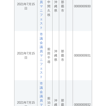
員
中
沖
那
2021年7月15
マ
間
縄
覇
0000000930
日
ニ
久
県
市
フ
枝
ェ
ス
ト
市
議
会
議
前
員
沖
那
2021年7月15
田
マ
縄
覇
0000000931
日
千
ニ
県
市
尋
フ
ェ
ス
ト
市
議
会
議
前
員
沖
那
2021年7月15
泊
マ
縄
覇
0000000932