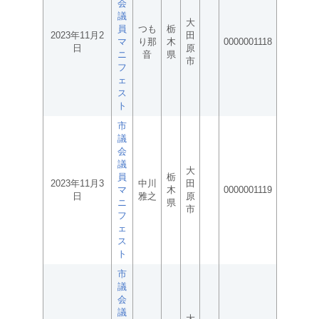
会
議
大
員
つも
栃
2023年11月2
田
マ
り那
木
0000001118
日
原
ニ
音
県
市
フ
ェ
ス
ト
市
議
会
議
大
員
栃
2023年11月3
中川
田
マ
木
0000001119
日
雅之
原
ニ
県
市
フ
ェ
ス
ト
市
議
会
議
大