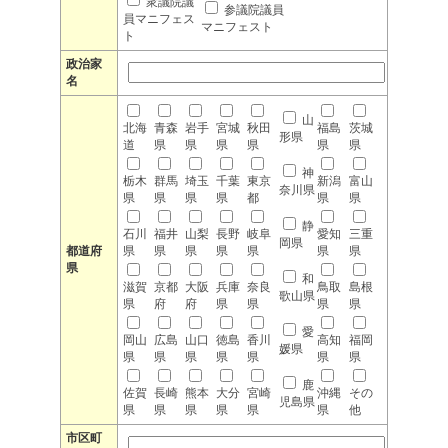
衆議院議
参議院議員
員マニフェス
マニフェスト
ト
政治家
名
山
北海
青森
岩手
宮城
秋田
福島
茨城
形県
道
県
県
県
県
県
県
神
栃木
群馬
埼玉
千葉
東京
新潟
富山
奈川県
県
県
県
県
都
県
県
静
石川
福井
山梨
長野
岐阜
愛知
三重
岡県
都道府
県
県
県
県
県
県
県
県
和
滋賀
京都
大阪
兵庫
奈良
鳥取
島根
歌山県
県
府
府
県
県
県
県
愛
岡山
広島
山口
徳島
香川
高知
福岡
媛県
県
県
県
県
県
県
県
鹿
佐賀
長崎
熊本
大分
宮崎
沖縄
その
児島県
県
県
県
県
県
県
他
市区町