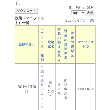
す。
51
-
60
件 /
1078
件
政策（マニフェス
1
...
4
5
6
7
8
...
108
ト）一覧
マ
対
対
ニ
対
象
象
フ
象
の
の
ェ
政治
の
マニフェス
都
登録年月日
自
ス
家名
選
トID
道
治
ト
挙
府
体
種
区
県
名
別
▲
市
議
会
議
那
松
員
栃
須
2021年4月20
田
マ
木
塩
0000000726
日
ひろ
ニ
県
原
と
フ
市
ェ
ス