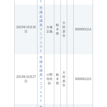
ト
市
議
会
議
大
員
栃
2023年10月26
大塚
田
マ
木
0000001114
日
正義
原
ニ
県
市
フ
ェ
ス
ト
市
議
会
議
大
員
小野
栃
2023年10月27
田
マ
寺尚
木
0000001115
日
原
ニ
武
県
市
フ
ェ
ス
ト