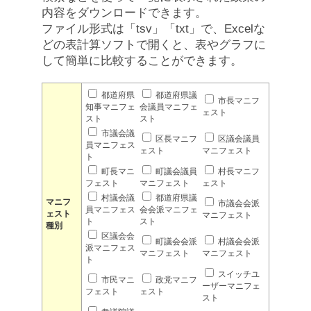
内容をダウンロードできます。
ファイル形式は「tsv」「txt」で、Excelな
どの表計算ソフトで開くと、表やグラフに
して簡単に比較することができます。
都道府県
都道府県議
市長マニフ
知事マニフェ
会議員マニフェ
ェスト
スト
スト
市議会議
区長マニフ
区議会議員
員マニフェス
ェスト
マニフェスト
ト
町長マニ
町議会議員
村長マニフ
フェスト
マニフェスト
ェスト
村議会議
都道府県議
マニフ
市議会会派
員マニフェス
会会派マニフェ
ェスト
マニフェスト
ト
スト
種別
区議会会
町議会会派
村議会会派
派マニフェス
マニフェスト
マニフェスト
ト
スイッチユ
市民マニ
政党マニフ
ーザーマニフェ
フェスト
ェスト
スト