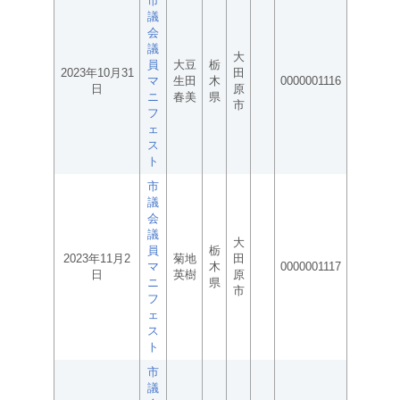
市
議
会
議
大
員
大豆
栃
2023年10月31
田
マ
生田
木
0000001116
日
原
ニ
春美
県
市
フ
ェ
ス
ト
市
議
会
議
大
員
栃
2023年11月2
菊地
田
マ
木
0000001117
日
英樹
原
ニ
県
市
フ
ェ
ス
ト
市
議