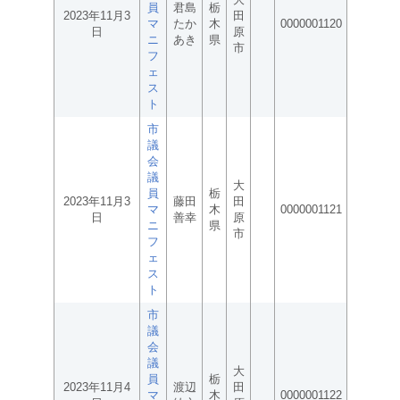
員
君島
栃
2023年11月3
田
マ
たか
木
0000001120
日
原
ニ
あき
県
市
フ
ェ
ス
ト
市
議
会
議
大
員
栃
2023年11月3
藤田
田
マ
木
0000001121
日
善幸
原
ニ
県
市
フ
ェ
ス
ト
市
議
会
議
大
員
栃
2023年11月4
渡辺
田
マ
木
0000001122