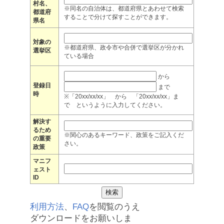
村名、
※同名の自治体は、都道府県とあわせて検索
都道府
することで分けて探すことができます。
県名
対象の
※都道府県、政令市や合併で選挙区が分かれ
選挙区
ている場合
から
登録日
まで
時
※「20xx/xx/xx」 から 「20xx/xx/xx」ま
で というように入力してください。
解決す
るため
※関心のあるキーワード、政策をご記入くだ
の重要
さい。
政策
マニフ
ェスト
ID
利用方法
、
FAQ
を閲覧のうえ
ダウンロードをお願いしま