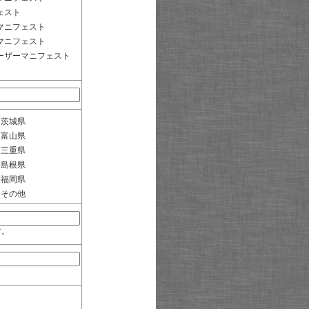
ェスト
マニフェスト
マニフェスト
ーザーマニフェスト
茨城県
富山県
三重県
島根県
福岡県
その他
す。