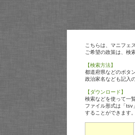
こちらは、マニフェ
ご希望の政策は、検
【検索方法】
都道府県などのボタ
政治家名なども記入
【ダウンロード】
検索などを使って一
ファイル形式は「tsv
することができます