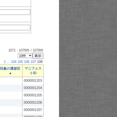
1071
-
1078
件 /
1078
件
1
...
104
105
106
107
108
マニフェス
対象の選挙区
▲
トID
0000001203
0000001204
0000001205
0000001206
0000001207