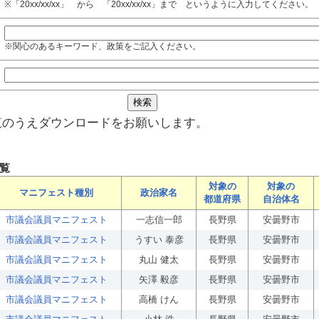
※「20xx/xx/xx」 から 「20xx/xx/xx」まで というように入力してください。
※関心のあるキーワード、政策をご記入ください。
覧のうえダウンロードをお願いします。
覧
対象の
対象の
マニフェスト種別
政治家名
都道府県
自治体名
市議会議員マニフェスト
一志信一郎
長野県
安曇野市
市議会議員マニフェスト
うすい 泰彦
長野県
安曇野市
市議会議員マニフェスト
丸山 健太
長野県
安曇野市
市議会議員マニフェスト
矢澤 毅彦
長野県
安曇野市
市議会議員マニフェスト
高橋 けん
長野県
安曇野市