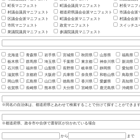
町長マニフェスト
町議会議員マニフェスト
村長マニフ
村議会議員マニフェスト
都道府県議会会派マニフェスト
市議会会派
区議会会派マニフェスト
町議会会派マニフェスト
村議会会派
市民マニフェスト
政党マニフェスト
スイッチユ
衆議院議員マニフェスト
参議院議員マニフェスト
北海道
青森県
岩手県
宮城県
秋田県
山形県
福島県
栃木県
群馬県
埼玉県
千葉県
東京都
神奈川県
新潟県
石川県
福井県
山梨県
長野県
岐阜県
静岡県
愛知県
滋賀県
京都府
大阪府
兵庫県
奈良県
和歌山県
鳥取県
岡山県
広島県
山口県
徳島県
香川県
愛媛県
高知県
佐賀県
長崎県
熊本県
大分県
宮崎県
鹿児島県
沖縄県
※同名の自治体は、都道府県とあわせて検索することで分けて探すことができま
※都道府県、政令市や合併で選挙区が分かれている場合
から
まで