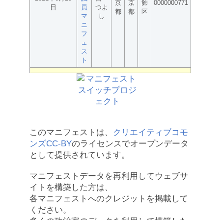
京
京
飾
0000000771
日
員
つよ
都
都
区
マ
し
ニ
フ
ェ
ス
ト
このマニフェストは、
クリエイティブコモ
ンズCC-BY
のライセンスでオープンデータ
として提供されています。
マニフェストデータを再利用してウェブサ
イトを構築した方は、
各マニフェストへのクレジットを掲載して
ください。