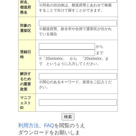
村名、
※同名の自治体は、都道府県とあわせて検索
都道府
することで分けて探すことができます。
県名
対象の
※都道府県、政令市や合併で選挙区が分かれ
選挙区
ている場合
から
登録日
まで
時
※「20xx/xx/xx」 から 「20xx/xx/xx」ま
で というように入力してください。
解決す
るため
※関心のあるキーワード、政策をご記入くだ
の重要
さい。
政策
マニフ
ェスト
ID
利用方法
、
FAQ
を閲覧のうえ
ダウンロードをお願いしま