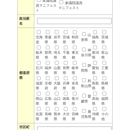
衆議院議
参議院議員
員マニフェス
マニフェスト
ト
政治家
名
山
北海
青森
岩手
宮城
秋田
福島
茨城
形県
道
県
県
県
県
県
県
神
栃木
群馬
埼玉
千葉
東京
新潟
富山
奈川県
県
県
県
県
都
県
県
静
石川
福井
山梨
長野
岐阜
愛知
三重
岡県
都道府
県
県
県
県
県
県
県
県
和
滋賀
京都
大阪
兵庫
奈良
鳥取
島根
歌山県
県
府
府
県
県
県
県
愛
岡山
広島
山口
徳島
香川
高知
福岡
媛県
県
県
県
県
県
県
県
鹿
佐賀
長崎
熊本
大分
宮崎
沖縄
その
児島県
県
県
県
県
県
県
他
市区町