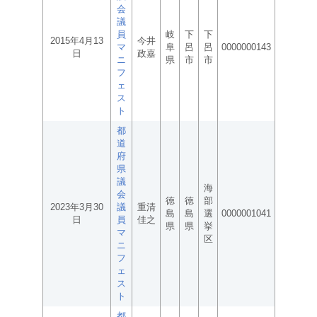
会
議
員
岐
下
下
2015年4月13
今井
マ
阜
呂
呂
0000000143
日
政嘉
ニ
県
市
市
フ
ェ
ス
ト
都
道
府
県
議
海
会
徳
徳
部
2023年3月30
議
重清
島
島
選
0000001041
日
員
佳之
県
県
挙
マ
区
ニ
フ
ェ
ス
ト
都