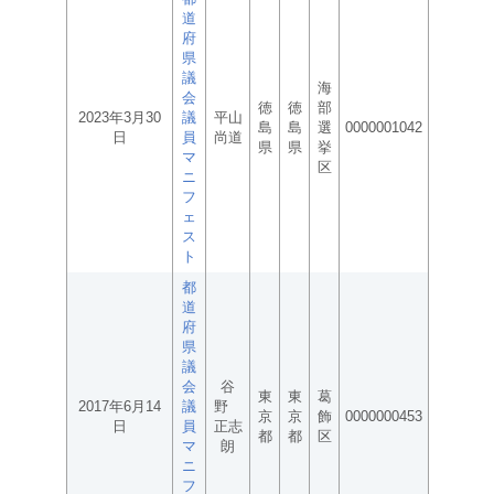
道
府
県
議
海
会
徳
徳
部
2023年3月30
議
平山
島
島
選
0000001042
日
員
尚道
県
県
挙
マ
区
ニ
フ
ェ
ス
ト
都
道
府
県
議
会
谷
東
東
葛
2017年6月14
議
野
京
京
飾
0000000453
日
員
正志
都
都
区
マ
朗
ニ
フ