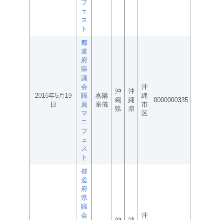
フ
ェ
ス
ト
都
道
府
県
議
会
沖
沖
沖
2016年5月19
議
嘉陽
縄
縄
縄
0000000335
日
員
宗儀
市
県
県
マ
区
ニ
フ
ェ
ス
ト
都
道
府
県
議
会
沖
沖
沖