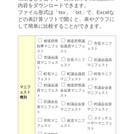
内容をダウンロードできます。
ファイル形式は「tsv」「txt」で、Excelな
どの表計算ソフトで開くと、表やグラフに
して簡単に比較することができます。
都道府県
都道府県議
市長マニフ
知事マニフェ
会議員マニフェ
ェスト
スト
スト
市議会議
区長マニフ
区議会議員
員マニフェス
ェスト
マニフェスト
ト
町長マニ
町議会議員
村長マニフ
フェスト
マニフェスト
ェスト
村議会議
都道府県議
マニフ
市議会会派
員マニフェス
会会派マニフェ
ェスト
マニフェスト
ト
スト
種別
区議会会
町議会会派
村議会会派
派マニフェス
マニフェスト
マニフェスト
ト
スイッチユ
市民マニ
政党マニフ
ーザーマニフェ
フェスト
ェスト
スト