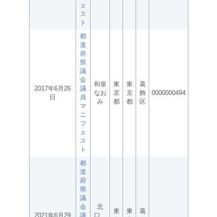
ェ
ス
ト
都
道
府
県
議
会
和泉
東
東
葛
2017年6月26
議
なお
京
京
飾
0000000494
日
員
み
都
都
区
マ
ニ
フ
ェ
ス
ト
都
道
府
県
議
会
北
東
東
葛
2021年6月29
議
口