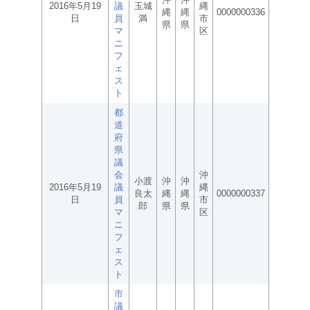
2016年5月19
議
玉城
縄
縄
縄
0000000336
日
員
満
市
県
県
マ
区
ニ
フ
ェ
ス
ト
都
道
府
県
議
会
沖
小渡
沖
沖
2016年5月19
議
縄
良太
縄
縄
0000000337
日
員
市
郎
県
県
マ
区
ニ
フ
ェ
ス
ト
市
議