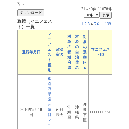
す。
31
-
40
件 /
1078
件
政策（マニフェス
1
2
3
4
5
6
...
108
ト）一覧
マ
対
対
対
ニ
象
象
象
フ
の
の
の
ェ
政治
マニフェス
登録年月日
都
自
選
ス
家名
トID
道
治
挙
ト
府
体
区
種
県
名
▲
別
都
道
府
県
議
会
沖
沖
沖
2016年5月19
議
仲村
縄
縄
縄
0000000334
日
員
未央
市
県
県
マ
区
ニ