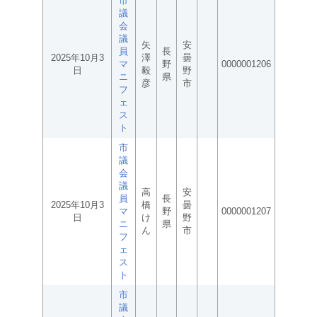
市
議
会
議
矢
安
員
長
2025年10月3
澤
曇
マ
野
0000001206
日
毅
野
ニ
県
彦
市
フ
ェ
ス
ト
市
議
会
議
高
安
員
長
2025年10月3
橋
曇
マ
野
0000001207
日
け
野
ニ
県
ん
市
フ
ェ
ス
ト
市
議