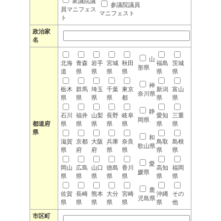
衆議院議
参議院議員
員マニフェス
マニフェスト
ト
政治家
名
山
北海
青森
岩手
宮城
秋田
福島
茨城
形県
道
県
県
県
県
県
県
神
栃木
群馬
埼玉
千葉
東京
新潟
富山
奈川県
県
県
県
県
都
県
県
静
石川
福井
山梨
長野
岐阜
愛知
三重
岡県
都道府
県
県
県
県
県
県
県
県
和
滋賀
京都
大阪
兵庫
奈良
鳥取
島根
歌山県
県
府
府
県
県
県
県
愛
岡山
広島
山口
徳島
香川
高知
福岡
媛県
県
県
県
県
県
県
県
鹿
佐賀
長崎
熊本
大分
宮崎
沖縄
その
児島県
県
県
県
県
県
県
他
市区町