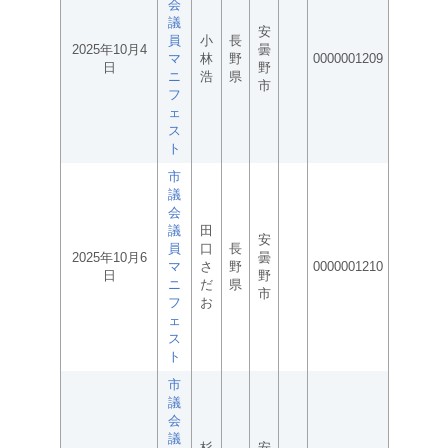
会
議
安
員
小
長
2025年10月4
曇
マ
林
野
0000001209
日
野
ニ
浩
県
市
フ
ェ
ス
ト
市
議
会
議
田
安
員
口
長
2025年10月6
曇
マ
さ
野
0000001210
日
野
ニ
だ
県
市
フ
お
ェ
ス
ト
市
議
会
議
杉
安