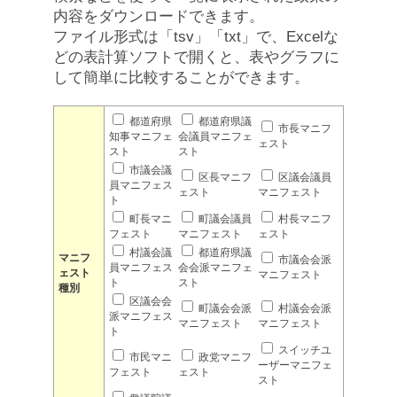
内容をダウンロードできます。
ファイル形式は「tsv」「txt」で、Excelな
どの表計算ソフトで開くと、表やグラフに
して簡単に比較することができます。
都道府県
都道府県議
市長マニフ
知事マニフェ
会議員マニフェ
ェスト
スト
スト
市議会議
区長マニフ
区議会議員
員マニフェス
ェスト
マニフェスト
ト
町長マニ
町議会議員
村長マニフ
フェスト
マニフェスト
ェスト
村議会議
都道府県議
マニフ
市議会会派
員マニフェス
会会派マニフェ
ェスト
マニフェスト
ト
スト
種別
区議会会
町議会会派
村議会会派
派マニフェス
マニフェスト
マニフェスト
ト
スイッチユ
市民マニ
政党マニフ
ーザーマニフェ
フェスト
ェスト
スト