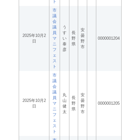
ト
市
議
会
議
う
安
員
す
長
2025年10月2
曇
マ
い
野
0000001204
日
野
ニ
泰
県
市
フ
彦
ェ
ス
ト
市
議
会
議
丸
安
員
長
2025年10月2
山
曇
マ
野
0000001205
日
健
野
ニ
県
太
市
フ
ェ
ス
ト