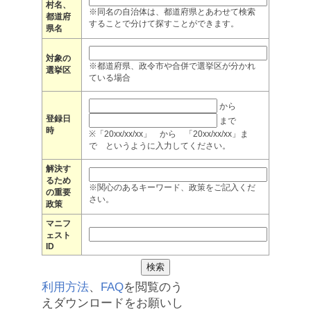
村名、
※同名の自治体は、都道府県とあわせて検索
都道府
することで分けて探すことができます。
県名
対象の
※都道府県、政令市や合併で選挙区が分かれ
選挙区
ている場合
から
登録日
まで
時
※「20xx/xx/xx」 から 「20xx/xx/xx」ま
で というように入力してください。
解決す
るため
※関心のあるキーワード、政策をご記入くだ
の重要
さい。
政策
マニフ
ェスト
ID
利用方法
、
FAQ
を閲覧のう
えダウンロードをお願いし