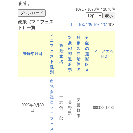
ます。
1071
-
1078
件 /
1078
件
政策（マニフェス
1
...
104
105
106
107
108
ト）一覧
マ
対
対
対
ニ
象
象
象
フ
政
の
の
の
ェ
治
マニフェス
登録年月日
都
自
選
ス
家
トID
道
治
挙
ト
名
府
体
区
種
県
名
▲
別
市
議
会
議
一
安
員
志
長
2025年9月30
曇
マ
信
野
0000001203
日
野
ニ
一
県
市
フ
郎
ェ
ス