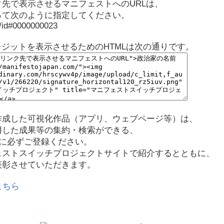
先で表示させるマニフェストへのURLは、
って次のように指定してください。
p/id#0000000023
レジットを表示させるためのHTMLは次の通りです。
作成した可視化作品（アプリ、ウェブページ等）は、
用した成果等の集約・検索ができる、
に必ずご登録ください。
ェストスイッチプロジェクトサイトで紹介するとともに、
表彰させていただきます。
こちら