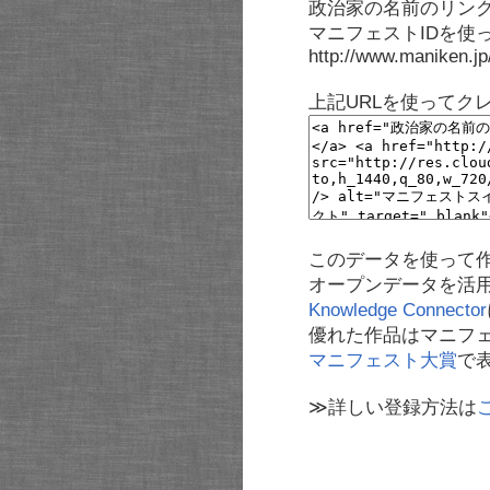
政治家の名前のリンク
マニフェストIDを使
http://www.maniken.j
上記URLを使ってク
このデータを使って
オープンデータを活
Knowledge Connector
優れた作品はマニフ
マニフェスト大賞
で
≫詳しい登録方法は