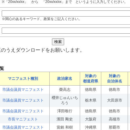
※「20xx/xx/xx」 から 「20xx/xx/xx」まで というように入力してください。
※関心のあるキーワード、政策をご記入ください。
覧のうえダウンロードをお願いします。
覧
対象の
対象の
マニフェスト種別
政治家名
都道府県
自治体名
市議会議員マニフェスト
榮高志
徳島県
徳島市
櫻井じゅんいち
市議会議員マニフェスト
栃木県
大田原市
ろう
市議会議員マニフェスト
澤田唯行
徳島県
徳島市
市長マニフェスト
濱田 剛史
大阪府
高槻市
市議会議員マニフェスト
當銘 和樹
沖縄県
那覇市