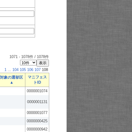
1071
-
1078
件 /
1078
件
1
...
104
105
106
107
108
マニフェス
対象の選挙区
▲
トID
0000001074
0000001131
0000001077
0000000425
0000000942