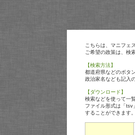
こちらは、マニフェ
ご希望の政策は、検
【検索方法】
都道府県などのボタ
政治家名なども記入
【ダウンロード】
検索などを使って一
ファイル形式は「tsv
することができます