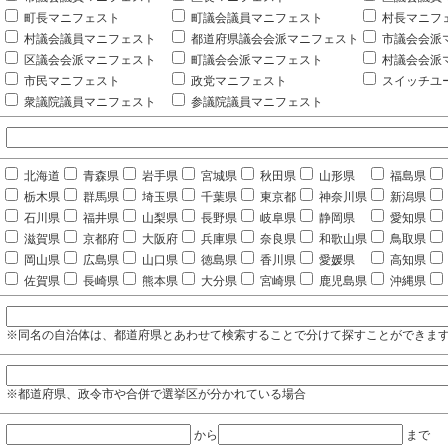
町長マニフェスト
町議会議員マニフェスト
村長マニフ
村議会議員マニフェスト
都道府県議会会派マニフェスト
市議会会派
区議会会派マニフェスト
町議会会派マニフェスト
村議会会派
市民マニフェスト
政党マニフェスト
スイッチユ
衆議院議員マニフェスト
参議院議員マニフェスト
北海道
青森県
岩手県
宮城県
秋田県
山形県
福島県
栃木県
群馬県
埼玉県
千葉県
東京都
神奈川県
新潟県
石川県
福井県
山梨県
長野県
岐阜県
静岡県
愛知県
滋賀県
京都府
大阪府
兵庫県
奈良県
和歌山県
鳥取県
岡山県
広島県
山口県
徳島県
香川県
愛媛県
高知県
佐賀県
長崎県
熊本県
大分県
宮崎県
鹿児島県
沖縄県
※同名の自治体は、都道府県とあわせて検索することで分けて探すことができま
※都道府県、政令市や合併で選挙区が分かれている場合
から
まで