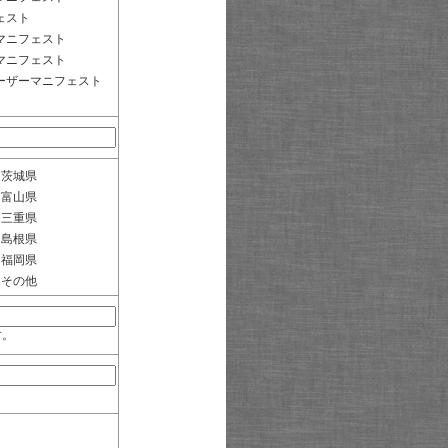
ェスト
マニフェスト
マニフェスト
ーザーマニフェスト
茨城県
富山県
三重県
島根県
福岡県
その他
す。