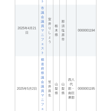
ト
市
議
会
室
議
那
井
員
栃
須
2025年4月21
り
マ
木
塩
0000001194
日
し
ニ
県
原
ょ
フ
市
う
ェ
ス
ト
都
道
府
県
議
西八
会
笠
山
山
代
議
井
2025年5月2日
梨
梨
郡・
0000001195
員
辰
県
県
南巨
マ
生
摩郡
ニ
フ
ェ