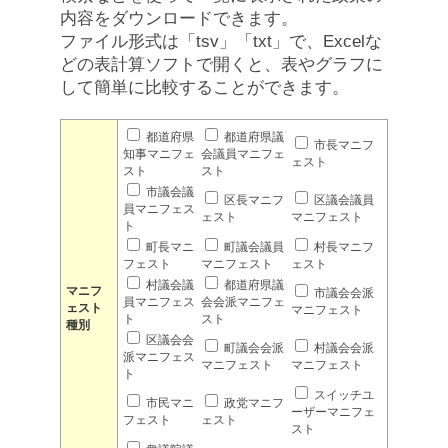
内容をダウンロードできます。
ファイル形式は「tsv」「txt」で、Excelな
どの表計算ソフトで開くと、表やグラフに
して簡単に比較することができます。
都道府県
都道府県議
市長マニフ
知事マニフェ
会議員マニフェ
ェスト
スト
スト
市議会議
区長マニフ
区議会議員
員マニフェス
ェスト
マニフェスト
ト
町長マニ
町議会議員
村長マニフ
フェスト
マニフェスト
ェスト
村議会議
都道府県議
マニフ
市議会会派
員マニフェス
会会派マニフェ
ェスト
マニフェスト
ト
スト
種別
区議会会
町議会会派
村議会会派
派マニフェス
マニフェスト
マニフェスト
ト
スイッチユ
市民マニ
政党マニフ
ーザーマニフェ
フェスト
ェスト
スト