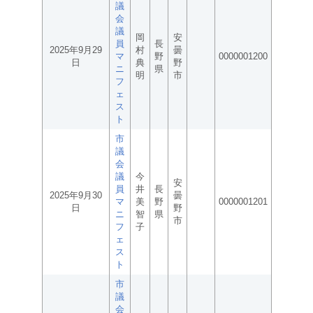
議
会
議
岡
安
員
長
2025年9月29
村
曇
マ
野
0000001200
日
典
野
ニ
県
明
市
フ
ェ
ス
ト
市
議
会
議
今
安
員
井
長
2025年9月30
曇
マ
美
野
0000001201
日
野
ニ
智
県
市
フ
子
ェ
ス
ト
市
議
会