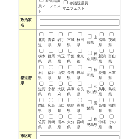
衆議院議
参議院議員
員マニフェス
マニフェスト
ト
政治家
名
山
北海
青森
岩手
宮城
秋田
福島
茨城
形県
道
県
県
県
県
県
県
神
栃木
群馬
埼玉
千葉
東京
新潟
富山
奈川県
県
県
県
県
都
県
県
静
石川
福井
山梨
長野
岐阜
愛知
三重
岡県
都道府
県
県
県
県
県
県
県
県
和
滋賀
京都
大阪
兵庫
奈良
鳥取
島根
歌山県
県
府
府
県
県
県
県
愛
岡山
広島
山口
徳島
香川
高知
福岡
媛県
県
県
県
県
県
県
県
鹿
佐賀
長崎
熊本
大分
宮崎
沖縄
その
児島県
県
県
県
県
県
県
他
市区町