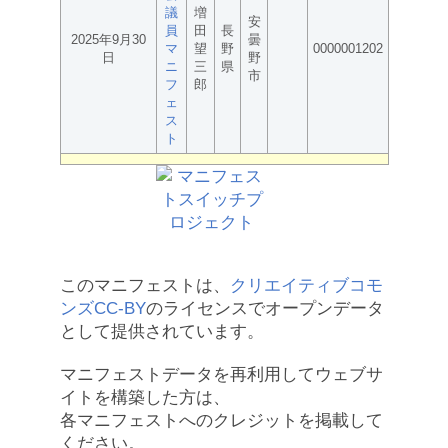
議
増
安
員
田
長
2025年9月30
曇
マ
望
野
0000001202
日
野
ニ
三
県
市
フ
郎
ェ
ス
ト
このマニフェストは、
クリエイティブコモ
ンズCC-BY
のライセンスでオープンデータ
として提供されています。
マニフェストデータを再利用してウェブサ
イトを構築した方は、
各マニフェストへのクレジットを掲載して
ください。