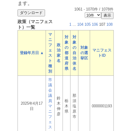
ます。
1061
-
1070
件 /
1078
件
政策（マニフェス
1
...
104
105
106
107
108
ト）一覧
マ
対
対
ニ
象
象
フ
政
の
の
対象
ェ
治
マニフェス
登録年月日 ▲
都
自
の選
ス
家
トID
道
治
挙区
ト
名
府
体
種
県
名
別
市
議
会
議
那
鈴
員
栃
須
2025年4月17
木
マ
木
塩
0000001193
日
伸
ニ
県
原
彦
フ
市
ェ
ス