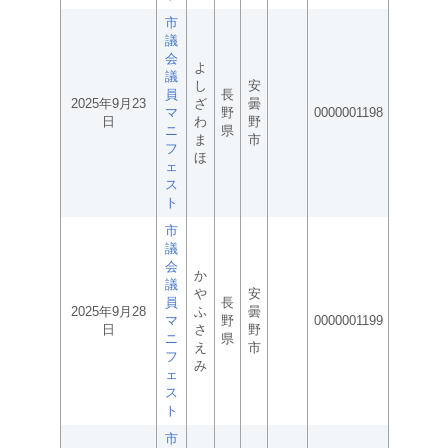
市
議
会
よ
議
し
安
員
長
2025年9月23
ざ
曇
マ
野
0000001198
日
わ
野
ニ
県
ま
市
フ
ほ
ェ
ス
ト
市
議
会
か
議
や
安
員
長
2025年9月28
ふ
曇
マ
野
0000001199
日
さ
野
ニ
県
え
市
フ
み
ェ
ス
ト
市