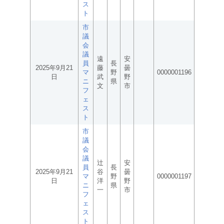
ス
ト
市
議
会
議
遠
安
員
長
2025年9月21
藤
曇
マ
野
0000001196
日
武
野
ニ
県
文
市
フ
ェ
ス
ト
市
議
会
議
辻
安
員
長
2025年9月21
谷
曇
マ
野
0000001197
日
洋
野
ニ
県
一
市
フ
ェ
ス
ト