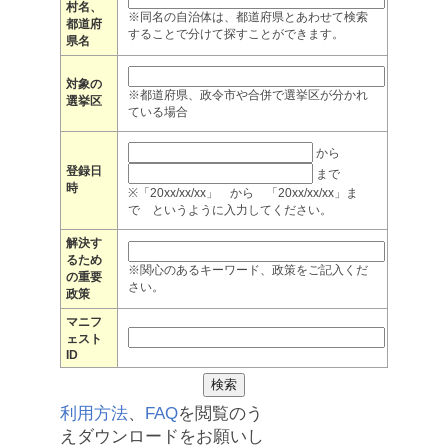
村名、
※同名の自治体は、都道府県とあわせて検索
都道府
することで分けて探すことができます。
県名
対象の
※都道府県、政令市や合併で選挙区が分かれ
選挙区
ている場合
から
登録日
まで
時
※「20xx/xx/xx」 から 「20xx/xx/xx」ま
で というように入力してください。
解決す
るため
※関心のあるキーワード、政策をご記入くだ
の重要
さい。
政策
マニフ
ェスト
ID
利用方法
、
FAQ
を閲覧のう
えダウンロードをお願いし