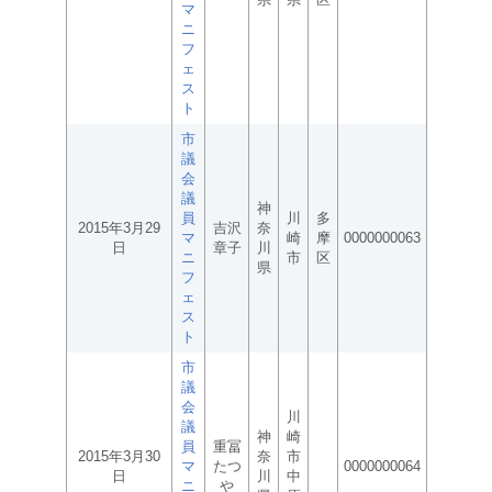
マ
ニ
フ
ェ
ス
ト
市
議
会
議
神
員
川
多
2015年3月29
吉沢
奈
マ
崎
摩
0000000063
日
章子
川
ニ
市
区
県
フ
ェ
ス
ト
市
議
会
川
議
神
崎
員
重冨
2015年3月30
奈
市
マ
たつ
0000000064
日
川
中
ニ
や