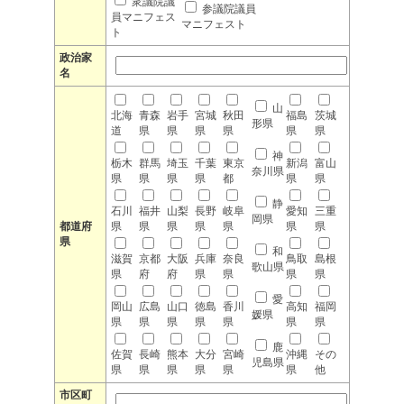
衆議院議
参議院議員
員マニフェス
マニフェスト
ト
政治家
名
山
北海
青森
岩手
宮城
秋田
福島
茨城
形県
道
県
県
県
県
県
県
神
栃木
群馬
埼玉
千葉
東京
新潟
富山
奈川県
県
県
県
県
都
県
県
静
石川
福井
山梨
長野
岐阜
愛知
三重
岡県
都道府
県
県
県
県
県
県
県
県
和
滋賀
京都
大阪
兵庫
奈良
鳥取
島根
歌山県
県
府
府
県
県
県
県
愛
岡山
広島
山口
徳島
香川
高知
福岡
媛県
県
県
県
県
県
県
県
鹿
佐賀
長崎
熊本
大分
宮崎
沖縄
その
児島県
県
県
県
県
県
県
他
市区町