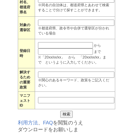
村名、
※同名の自治体は、都道府県とあわせて検索
都道府
することで分けて探すことができます。
県名
対象の
※都道府県、政令市や合併で選挙区が分かれ
選挙区
ている場合
から
登録日
まで
時
※「20xx/xx/xx」 から 「20xx/xx/xx」ま
で というように入力してください。
解決す
るため
※関心のあるキーワード、政策をご記入くだ
の重要
さい。
政策
マニフ
ェスト
ID
利用方法
、
FAQ
を閲覧のうえ
ダウンロードをお願いしま