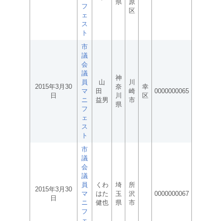
県
原
フ
区
ェ
ス
ト
市
議
会
議
神
員
山
川
2015年3月30
奈
幸
マ
田
崎
0000000065
日
川
区
ニ
益男
市
県
フ
ェ
ス
ト
市
議
会
議
員
くわ
埼
所
2015年3月30
マ
はた
玉
沢
0000000067
日
ニ
健也
県
市
フ
ェ