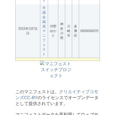
ト
市
議
会
議
神
員
河野
川
多
2015年3月31
奈
マ
ゆか
崎
摩
0000000070
日
川
ニ
り
市
区
県
フ
ェ
ス
ト
このマニフェストは、
クリエイティブコモ
ンズCC-BY
のライセンスでオープンデータ
として提供されています。
マニフェストデータを再利用してウェブサ