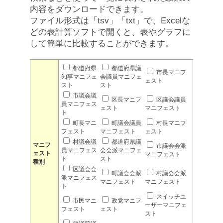
内容をダウンロードできます。
ファイル形式は「tsv」「txt」で、Excelな
どの表計算ソフトで開くと、表やグラフに
して簡単に比較することができます。
都道府県
都道府県議
市長マニフ
知事マニフェ
会議員マニフェ
ェスト
スト
スト
市議会議
区長マニフ
区議会議員
員マニフェス
ェスト
マニフェスト
ト
町長マニ
町議会議員
村長マニフ
フェスト
マニフェスト
ェスト
村議会議
都道府県議
マニフ
市議会会派
員マニフェス
会会派マニフェ
ェスト
マニフェスト
ト
スト
種別
区議会会
町議会会派
村議会会派
派マニフェス
マニフェスト
マニフェスト
ト
スイッチユ
市民マニ
政党マニフ
ーザーマニフェ
フェスト
ェスト
スト