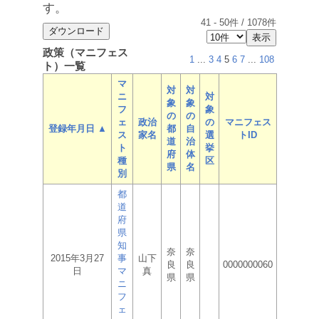
す。
41
-
50
件 /
1078
件
政策（マニフェス
1
...
3
4
5
6
7
...
108
ト）一覧
マ
対
対
ニ
対
象
象
フ
象
の
の
ェ
政治
の
マニフェス
登録年月日 ▲
都
自
ス
家名
選
トID
道
治
ト
挙
府
体
種
区
県
名
別
都
道
府
県
知
奈
奈
2015年3月27
事
山下
良
良
0000000060
日
マ
真
県
県
ニ
フ
ェ