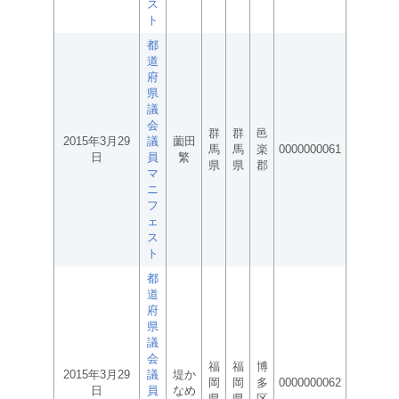
ス
ト
都
道
府
県
議
会
群
群
邑
2015年3月29
議
薗田
馬
馬
楽
0000000061
日
員
繁
県
県
郡
マ
ニ
フ
ェ
ス
ト
都
道
府
県
議
会
福
福
博
2015年3月29
議
堤か
岡
岡
多
0000000062
日
員
なめ
県
県
区