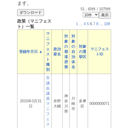
ます。
51
-
60
件 /
1078
件
政策（マニフェス
1
...
4
5
6
7
8
...
108
ト）一覧
マ
対
対
ニ
象
象
フ
の
の
対象
ェ
政治
マニフェス
登録年月日 ▲
都
自
の選
ス
家名
トID
道
治
挙区
ト
府
体
種
県
名
別
市
議
会
議
神
員
川
2015年3月31
井野
奈
多摩
マ
崎
0000000071
日
大輔
川
区
ニ
市
県
フ
ェ
ス