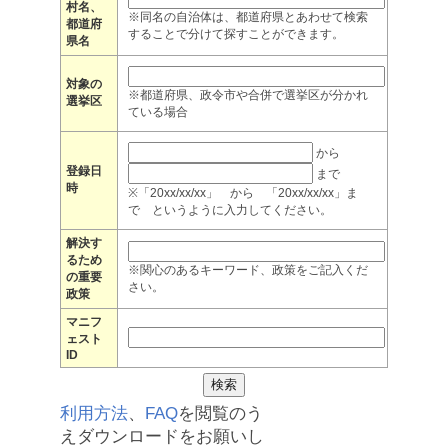
村名、
※同名の自治体は、都道府県とあわせて検索
都道府
することで分けて探すことができます。
県名
対象の
※都道府県、政令市や合併で選挙区が分かれ
選挙区
ている場合
から
登録日
まで
時
※「20xx/xx/xx」 から 「20xx/xx/xx」ま
で というように入力してください。
解決す
るため
※関心のあるキーワード、政策をご記入くだ
の重要
さい。
政策
マニフ
ェスト
ID
利用方法
、
FAQ
を閲覧のう
えダウンロードをお願いし