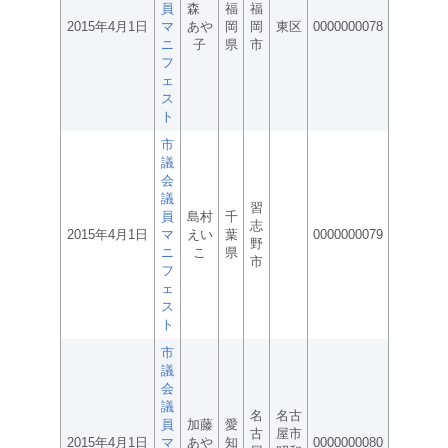
員
森
福
福
2015年4月1日
マ
あや
岡
岡
東区
0000000078
ニ
子
県
市
フ
ェ
ス
ト
市
議
会
議
習
員
島村
千
志
2015年4月1日
マ
えい
葉
0000000079
野
ニ
こ
県
市
フ
ェ
ス
ト
市
議
会
議
名
名古
員
加藤
愛
古
屋市
2015年4月1日
マ
あや
知
0000000080