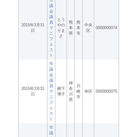
市
議
会
議
とう
員
熊
熊
2015年3月31
やの
中央
マ
本
本
0000000074
日
りま
区
ニ
県
市
さ
フ
ェ
ス
ト
市
議
会
議
神
員
川
2015年3月31
柳下
奈
マ
崎
幸区
0000000075
日
博子
川
ニ
市
県
フ
ェ
ス
ト
市
議