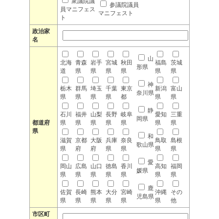
衆議院議
参議院議員
員マニフェス
マニフェスト
ト
政治家
名
山
北海
青森
岩手
宮城
秋田
福島
茨城
形県
道
県
県
県
県
県
県
神
栃木
群馬
埼玉
千葉
東京
新潟
富山
奈川県
県
県
県
県
都
県
県
静
石川
福井
山梨
長野
岐阜
愛知
三重
岡県
都道府
県
県
県
県
県
県
県
県
和
滋賀
京都
大阪
兵庫
奈良
鳥取
島根
歌山県
県
府
府
県
県
県
県
愛
岡山
広島
山口
徳島
香川
高知
福岡
媛県
県
県
県
県
県
県
県
鹿
佐賀
長崎
熊本
大分
宮崎
沖縄
その
児島県
県
県
県
県
県
県
他
市区町