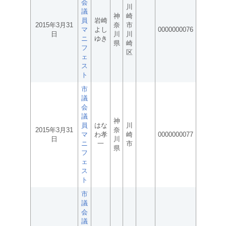
会
川
議
神
崎
員
岩崎
2015年3月31
奈
市
マ
よし
0000000076
日
川
川
ニ
ゆき
県
崎
フ
区
ェ
ス
ト
市
議
会
議
神
員
はな
川
2015年3月31
奈
マ
わ孝
崎
0000000077
日
川
ニ
一
市
県
フ
ェ
ス
ト
市
議
会
議