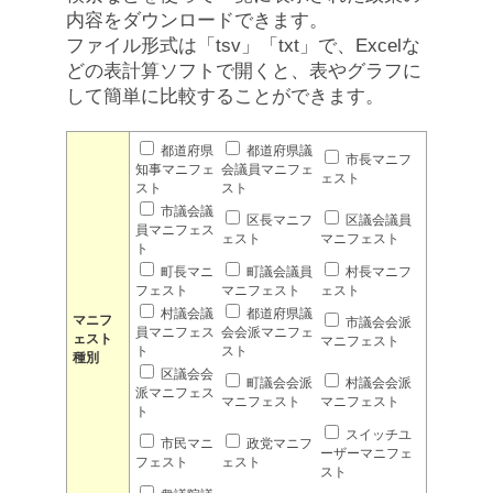
内容をダウンロードできます。
ファイル形式は「tsv」「txt」で、Excelな
どの表計算ソフトで開くと、表やグラフに
して簡単に比較することができます。
都道府県
都道府県議
市長マニフ
知事マニフェ
会議員マニフェ
ェスト
スト
スト
市議会議
区長マニフ
区議会議員
員マニフェス
ェスト
マニフェスト
ト
町長マニ
町議会議員
村長マニフ
フェスト
マニフェスト
ェスト
村議会議
都道府県議
マニフ
市議会会派
員マニフェス
会会派マニフェ
ェスト
マニフェスト
ト
スト
種別
区議会会
町議会会派
村議会会派
派マニフェス
マニフェスト
マニフェスト
ト
スイッチユ
市民マニ
政党マニフ
ーザーマニフェ
フェスト
ェスト
スト