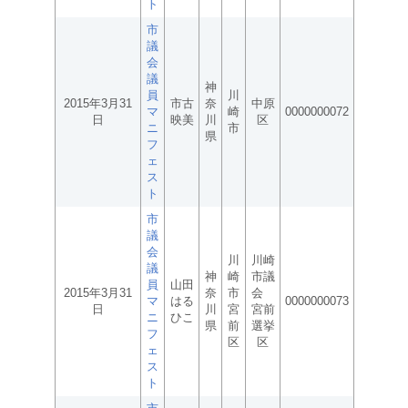
ト
市
議
会
議
神
員
川
2015年3月31
市古
奈
中原
マ
崎
0000000072
日
映美
川
区
ニ
市
県
フ
ェ
ス
ト
市
議
会
川
川崎
議
神
崎
市議
員
山田
2015年3月31
奈
市
会
マ
はる
0000000073
日
川
宮
宮前
ニ
ひこ
県
前
選挙
フ
区
区
ェ
ス
ト