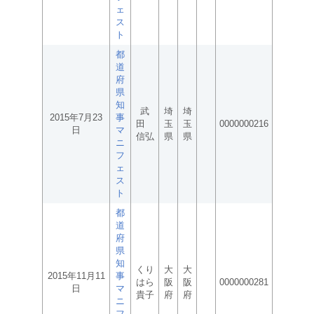
ェ
ス
ト
都
道
府
県
知
武
埼
埼
2015年7月23
事
田
玉
玉
0000000216
日
マ
信弘
県
県
ニ
フ
ェ
ス
ト
都
道
府
県
知
くり
大
大
2015年11月11
事
はら
阪
阪
0000000281
日
マ
貴子
府
府
ニ
フ