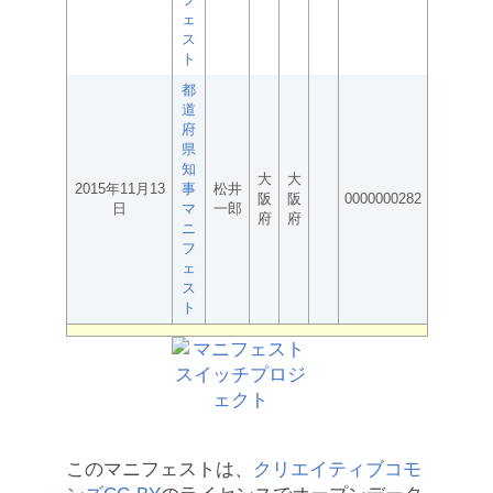
ェ
ス
ト
都
道
府
県
知
大
大
2015年11月13
事
松井
阪
阪
0000000282
日
マ
一郎
府
府
ニ
フ
ェ
ス
ト
このマニフェストは、
クリエイティブコモ