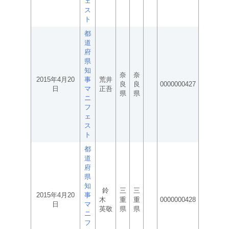
ェ
ス
ト
都
道
府
県
知
奈
奈
2015年4月20
事
荒井
良
良
0000000427
日
マ
正吾
県
県
ニ
フ
ェ
ス
ト
都
道
府
県
知
鈴
三
三
2015年4月20
事
木
重
重
0000000428
日
マ
英敬
県
県
ニ
フ