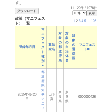
す。
11
-
20
件 /
1078
件
政策（マニフェス
1
2
3
4
5
...
108
ト）一覧
マ
対
対
ニ
対
象
象
フ
象
の
の
ェ
政治
の
マニフェス
登録年月日
都
自
ス
家名
選
トID
道
治
ト
挙
府
体
種
区
県
名
別
▲
都
道
府
県
知
奈
奈
2015年4月20
事
山下
良
良
0000000426
日
マ
真
県
県
ニ
フ