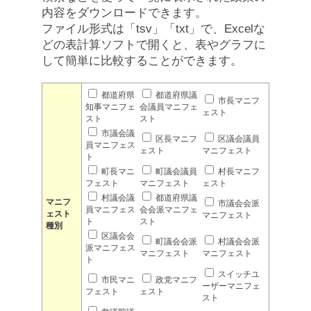
内容をダウンロードできます。
ファイル形式は「tsv」「txt」で、Excelな
どの表計算ソフトで開くと、表やグラフに
して簡単に比較することができます。
都道府県
都道府県議
市長マニフ
知事マニフェ
会議員マニフェ
ェスト
スト
スト
市議会議
区長マニフ
区議会議員
員マニフェス
ェスト
マニフェスト
ト
町長マニ
町議会議員
村長マニフ
フェスト
マニフェスト
ェスト
村議会議
都道府県議
マニフ
市議会会派
員マニフェス
会会派マニフェ
ェスト
マニフェスト
ト
スト
種別
区議会会
町議会会派
村議会会派
派マニフェス
マニフェスト
マニフェスト
ト
スイッチユ
市民マニ
政党マニフ
ーザーマニフェ
フェスト
ェスト
スト