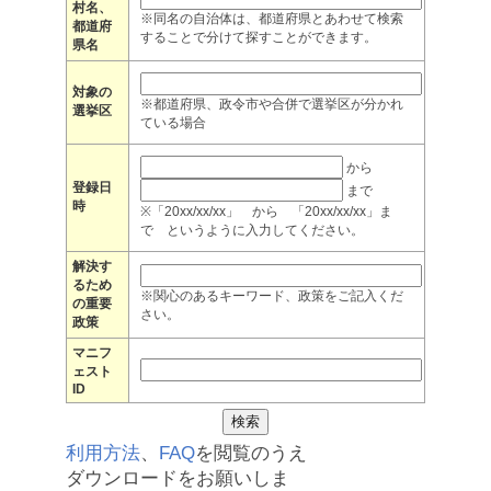
村名、
※同名の自治体は、都道府県とあわせて検索
都道府
することで分けて探すことができます。
県名
対象の
※都道府県、政令市や合併で選挙区が分かれ
選挙区
ている場合
から
登録日
まで
時
※「20xx/xx/xx」 から 「20xx/xx/xx」ま
で というように入力してください。
解決す
るため
※関心のあるキーワード、政策をご記入くだ
の重要
さい。
政策
マニフ
ェスト
ID
利用方法
、
FAQ
を閲覧のうえ
ダウンロードをお願いしま