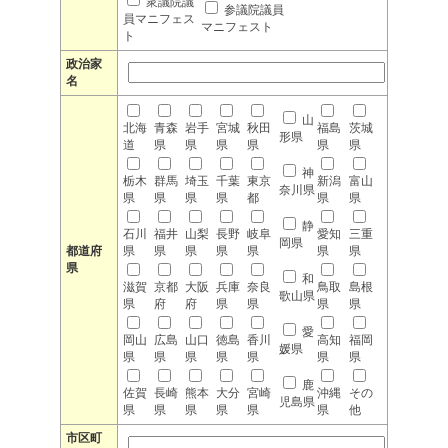
衆議院議
参議院議員
員マニフェス
マニフェスト
ト
政治家
名
山
北海
青森
岩手
宮城
秋田
福島
茨城
形県
道
県
県
県
県
県
県
神
栃木
群馬
埼玉
千葉
東京
新潟
富山
奈川県
県
県
県
県
都
県
県
静
石川
福井
山梨
長野
岐阜
愛知
三重
岡県
都道府
県
県
県
県
県
県
県
県
和
滋賀
京都
大阪
兵庫
奈良
鳥取
島根
歌山県
県
府
府
県
県
県
県
愛
岡山
広島
山口
徳島
香川
高知
福岡
媛県
県
県
県
県
県
県
県
鹿
佐賀
長崎
熊本
大分
宮崎
沖縄
その
児島県
県
県
県
県
県
県
他
市区町