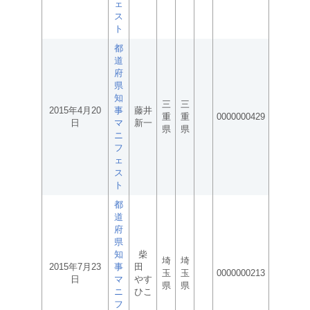
ェ
ス
ト
都
道
府
県
知
三
三
2015年4月20
事
藤井
重
重
0000000429
日
マ
新一
県
県
ニ
フ
ェ
ス
ト
都
道
府
県
知
柴
埼
埼
2015年7月23
事
田
玉
玉
0000000213
日
マ
やす
県
県
ニ
ひこ
フ