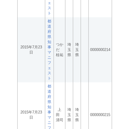
ェ
ス
ト
都
道
府
県
知
つか
埼
埼
2015年7月23
事
だ
玉
玉
0000000214
日
マ
桂祐
県
県
ニ
フ
ェ
ス
ト
都
道
府
県
知
上
埼
埼
2015年7月23
事
田
玉
玉
0000000215
日
マ
清司
県
県
ニ
フ