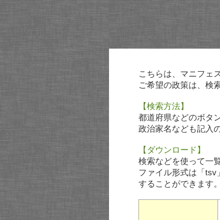
こちらは、マニフェ
ご希望の政策は、検
【検索方法】
都道府県などのボタ
政治家名なども記入
【ダウンロード】
検索などを使って一
ファイル形式は「tsv
することができます