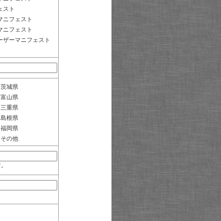
ェスト
マニフェスト
マニフェスト
ーザーマニフェスト
茨城県
富山県
三重県
島根県
福岡県
その他
す。