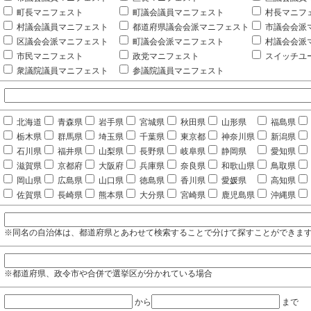
町長マニフェスト
町議会議員マニフェスト
村長マニフ
村議会議員マニフェスト
都道府県議会会派マニフェスト
市議会会派
区議会会派マニフェスト
町議会会派マニフェスト
村議会会派
市民マニフェスト
政党マニフェスト
スイッチユ
衆議院議員マニフェスト
参議院議員マニフェスト
北海道
青森県
岩手県
宮城県
秋田県
山形県
福島県
栃木県
群馬県
埼玉県
千葉県
東京都
神奈川県
新潟県
石川県
福井県
山梨県
長野県
岐阜県
静岡県
愛知県
滋賀県
京都府
大阪府
兵庫県
奈良県
和歌山県
鳥取県
岡山県
広島県
山口県
徳島県
香川県
愛媛県
高知県
佐賀県
長崎県
熊本県
大分県
宮崎県
鹿児島県
沖縄県
※同名の自治体は、都道府県とあわせて検索することで分けて探すことができま
※都道府県、政令市や合併で選挙区が分かれている場合
から
まで