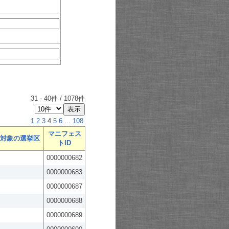
31
-
40
件 /
1078
件
1
2
3
4
5
6
...
108
マニフェス
対象の選挙区
トID
0000000682
0000000683
0000000687
0000000688
0000000689