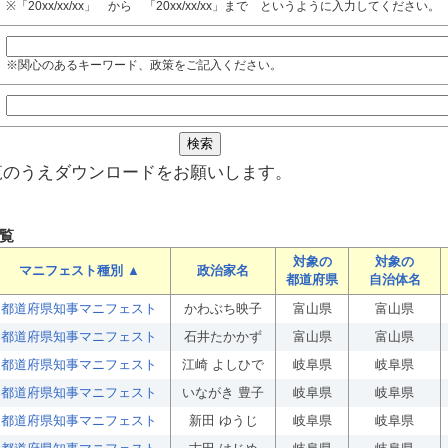
※「20xx/xx/xx」 から 「20xx/xx/xx」まで というように入力してください。
※関心のあるキーワード、政策をご記入ください。
覧のうえダウンロードをお願いします。
覧
対象の
対象の
マニフェスト種別 ▲
政治家名
都道府県
自治体名
都道府県知事マニフェスト
かわぶち映子
富山県
富山県
都道府県知事マニフェスト
石井たかかず
富山県
富山県
都道府県知事マニフェスト
江崎 よしひで
岐阜県
岐阜県
都道府県知事マニフェスト
いながき 豊子
岐阜県
岐阜県
都道府県知事マニフェスト
新田 ゆうじ
岐阜県
岐阜県