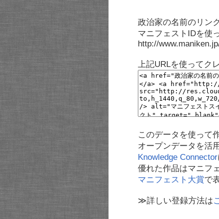
政治家の名前のリンク
マニフェストIDを使
http://www.maniken.j
上記URLを使ってク
このデータを使って
オープンデータを活
Knowledge Connector
優れた作品はマニフ
マニフェスト大賞
で
≫詳しい登録方法は