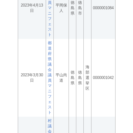
員
徳
徳
2023年4月13
平岡保
マ
島
島
0000001084
日
人
ニ
県
市
フ
ェ
ス
ト
都
道
府
県
議
海
会
徳
徳
部
2023年3月30
議
平山尚
島
島
選
0000001042
日
員
道
県
県
挙
マ
区
ニ
フ
ェ
ス
ト
村
議
会