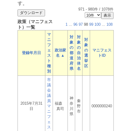
す。
971
-
980
件 /
1078
件
政策（マニフェス
1
...
96
97
98
99
100
...
108
ト）一覧
マ
対
対
ニ
対
象
象
フ
象
の
の
ェ
政治家
の
マニフェス
登録年月日
都
自
ス
名 ▲
選
トID
道
治
ト
挙
府
体
種
区
県
名
別
市
議
会
議
神
員
秦
2015年7月31
福森
奈
マ
野
0000000240
日
真司
川
ニ
市
県
フ
ェ
ス