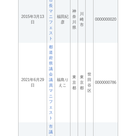
市
長
マ
神
川
2015年3月13
ニ
福田紀
奈
崎
0000000020
日
フ
彦
川
市
ェ
県
ス
ト
都
道
府
県
議
会
世
東
東
2021年6月29
議
福島り
田
京
京
0000000786
日
員
えこ
谷
都
都
マ
区
ニ
フ
ェ
ス
ト
市
議