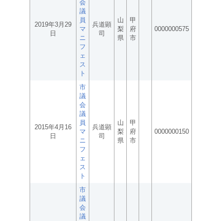
会
議
員
山
甲
2019年3月29
兵道顕
マ
梨
府
0000000575
日
司
ニ
県
市
フ
ェ
ス
ト
市
議
会
議
員
山
甲
2015年4月16
兵道顕
マ
梨
府
0000000150
日
司
ニ
県
市
フ
ェ
ス
ト
市
議
会
議