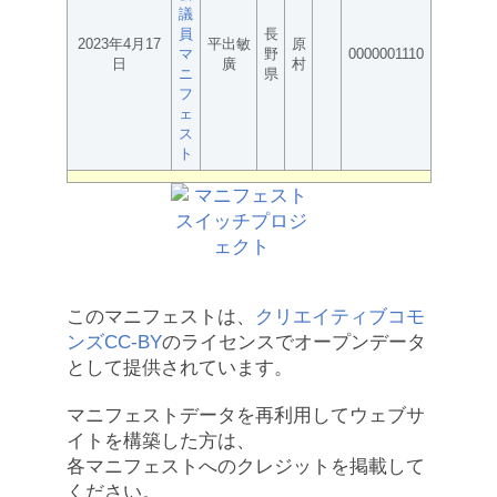
議
員
長
2023年4月17
平出敏
原
マ
野
0000001110
日
廣
村
ニ
県
フ
ェ
ス
ト
このマニフェストは、
クリエイティブコモ
ンズCC-BY
のライセンスでオープンデータ
として提供されています。
マニフェストデータを再利用してウェブサ
イトを構築した方は、
各マニフェストへのクレジットを掲載して
ください。