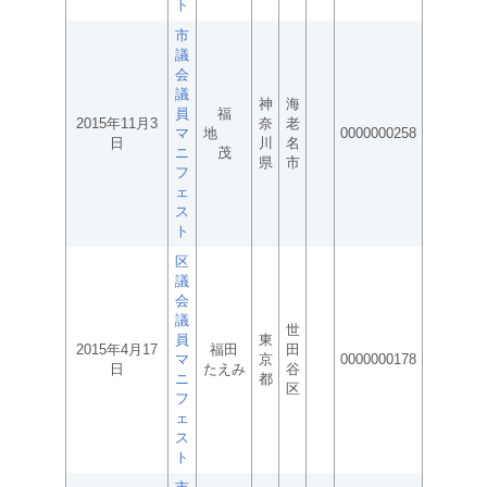
ト
市
議
会
議
神
海
員
福
2015年11月3
奈
老
マ
地
0000000258
日
川
名
ニ
茂
県
市
フ
ェ
ス
ト
区
議
会
議
世
員
東
2015年4月17
福田
田
マ
京
0000000178
日
たえみ
谷
ニ
都
区
フ
ェ
ス
ト