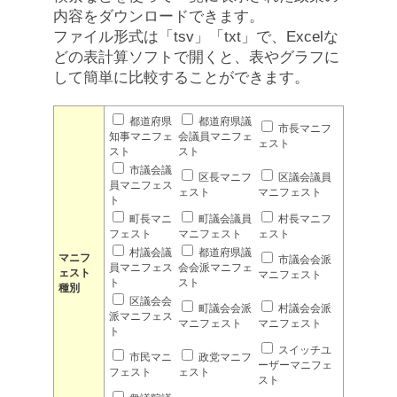
内容をダウンロードできます。
ファイル形式は「tsv」「txt」で、Excelな
どの表計算ソフトで開くと、表やグラフに
して簡単に比較することができます。
都道府県
都道府県議
市長マニフ
知事マニフェ
会議員マニフェ
ェスト
スト
スト
市議会議
区長マニフ
区議会議員
員マニフェス
ェスト
マニフェスト
ト
町長マニ
町議会議員
村長マニフ
フェスト
マニフェスト
ェスト
村議会議
都道府県議
マニフ
市議会会派
員マニフェス
会会派マニフェ
ェスト
マニフェスト
ト
スト
種別
区議会会
町議会会派
村議会会派
派マニフェス
マニフェスト
マニフェスト
ト
スイッチユ
市民マニ
政党マニフ
ーザーマニフェ
フェスト
ェスト
スト