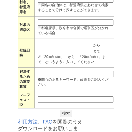
村名、
※同名の自治体は、都道府県とあわせて検索
都道府
することで分けて探すことができます。
県名
対象の
※都道府県、政令市や合併で選挙区が分かれ
選挙区
ている場合
から
登録日
まで
時
※「20xx/xx/xx」 から 「20xx/xx/xx」ま
で というように入力してください。
解決す
るため
※関心のあるキーワード、政策をご記入くだ
の重要
さい。
政策
マニフ
ェスト
ID
利用方法
、
FAQ
を閲覧のうえ
ダウンロードをお願いしま