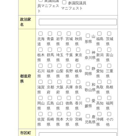
衆議院議
参議院議員
員マニフェス
マニフェスト
ト
政治家
名
山
北海
青森
岩手
宮城
秋田
福島
茨城
形県
道
県
県
県
県
県
県
神
栃木
群馬
埼玉
千葉
東京
新潟
富山
奈川県
県
県
県
県
都
県
県
静
石川
福井
山梨
長野
岐阜
愛知
三重
岡県
都道府
県
県
県
県
県
県
県
県
和
滋賀
京都
大阪
兵庫
奈良
鳥取
島根
歌山県
県
府
府
県
県
県
県
愛
岡山
広島
山口
徳島
香川
高知
福岡
媛県
県
県
県
県
県
県
県
鹿
佐賀
長崎
熊本
大分
宮崎
沖縄
その
児島県
県
県
県
県
県
県
他
市区町