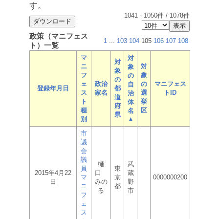
す。
1041
-
1050
件 /
1078
件
政策（マニフェス
1
...
103
104
105
106
107
108
ト）一覧
マ
対
対
ニ
対
象
象
フ
象
の
の
ェ
政治
の
マニフェス
自
登録年月日
都
ス
家名
選
トID
治
道
ト
挙
体
府
種
区
名
県
別
▲
市
議
会
議
樋
武
員
東
2015年4月22
口
蔵
マ
京
0000000200
日
みの
野
ニ
都
る
市
フ
ェ
ス