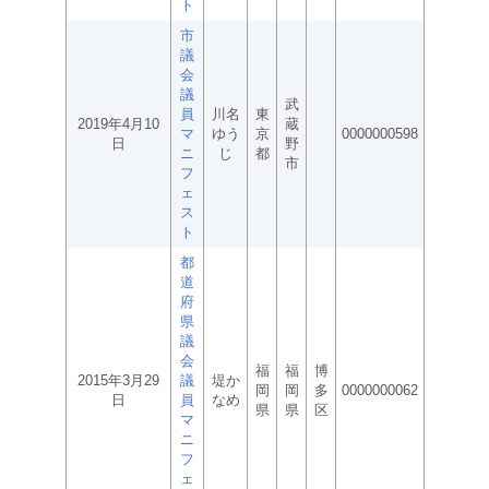
ト
市
議
会
議
武
員
川名
東
2019年4月10
蔵
マ
ゆう
京
0000000598
日
野
ニ
じ
都
市
フ
ェ
ス
ト
都
道
府
県
議
会
福
福
博
2015年3月29
議
堤か
岡
岡
多
0000000062
日
員
なめ
県
県
区
マ
ニ
フ
ェ