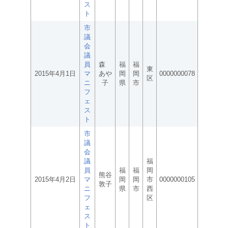
ス
ト
市
議
会
議
員
森
福
福
東
2015年4月1日
マ
あや
岡
岡
0000000078
区
ニ
子
県
市
フ
ェ
ス
ト
市
議
会
議
福
員
福
福
岡
熊谷
2015年4月2日
マ
岡
岡
市
0000000105
敦子
ニ
県
市
西
フ
区
ェ
ス
ト