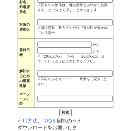
村名、
※同名の自治体は、都道府県とあわせて検索
都道府
することで分けて探すことができます。
県名
対象の
※都道府県、政令市や合併で選挙区が分かれ
選挙区
ている場合
から
登録日
まで
時
※「20xx/xx/xx」 から 「20xx/xx/xx」ま
で というように入力してください。
解決す
るため
※関心のあるキーワード、政策をご記入くだ
の重要
さい。
政策
マニフ
ェスト
ID
利用方法
、
FAQ
を閲覧のうえ
ダウンロードをお願いしま