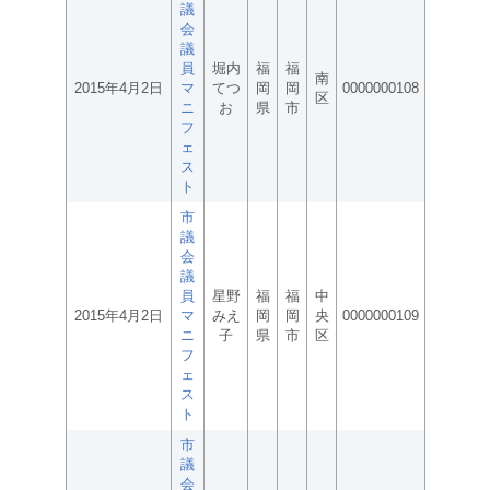
議
会
議
員
堀内
福
福
南
2015年4月2日
マ
てつ
岡
岡
0000000108
区
ニ
お
県
市
フ
ェ
ス
ト
市
議
会
議
員
星野
福
福
中
2015年4月2日
マ
みえ
岡
岡
央
0000000109
ニ
子
県
市
区
フ
ェ
ス
ト
市
議
会