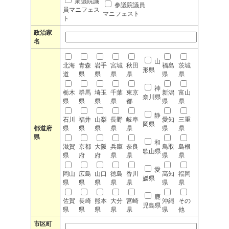
衆議院議
参議院議員
員マニフェス
マニフェスト
ト
政治家
名
山
北海
青森
岩手
宮城
秋田
福島
茨城
形県
道
県
県
県
県
県
県
神
栃木
群馬
埼玉
千葉
東京
新潟
富山
奈川県
県
県
県
県
都
県
県
静
石川
福井
山梨
長野
岐阜
愛知
三重
岡県
都道府
県
県
県
県
県
県
県
県
和
滋賀
京都
大阪
兵庫
奈良
鳥取
島根
歌山県
県
府
府
県
県
県
県
愛
岡山
広島
山口
徳島
香川
高知
福岡
媛県
県
県
県
県
県
県
県
鹿
佐賀
長崎
熊本
大分
宮崎
沖縄
その
児島県
県
県
県
県
県
県
他
市区町