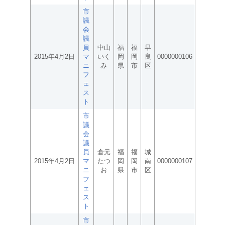
市
議
会
議
員
中山
福
福
早
2015年4月2日
マ
いく
岡
岡
良
0000000106
ニ
み
県
市
区
フ
ェ
ス
ト
市
議
会
議
員
倉元
福
福
城
2015年4月2日
マ
たつ
岡
岡
南
0000000107
ニ
お
県
市
区
フ
ェ
ス
ト
市