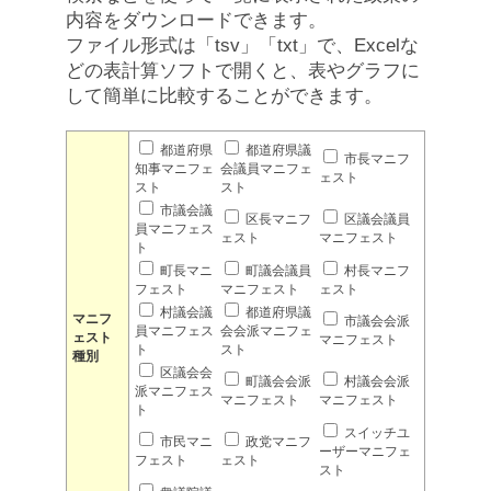
内容をダウンロードできます。
ファイル形式は「tsv」「txt」で、Excelな
どの表計算ソフトで開くと、表やグラフに
して簡単に比較することができます。
都道府県
都道府県議
市長マニフ
知事マニフェ
会議員マニフェ
ェスト
スト
スト
市議会議
区長マニフ
区議会議員
員マニフェス
ェスト
マニフェスト
ト
町長マニ
町議会議員
村長マニフ
フェスト
マニフェスト
ェスト
村議会議
都道府県議
マニフ
市議会会派
員マニフェス
会会派マニフェ
ェスト
マニフェスト
ト
スト
種別
区議会会
町議会会派
村議会会派
派マニフェス
マニフェスト
マニフェスト
ト
スイッチユ
市民マニ
政党マニフ
ーザーマニフェ
フェスト
ェスト
スト