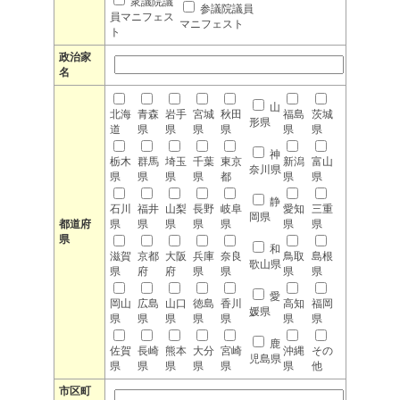
衆議院議
参議院議員
員マニフェス
マニフェスト
ト
政治家
名
山
北海
青森
岩手
宮城
秋田
福島
茨城
形県
道
県
県
県
県
県
県
神
栃木
群馬
埼玉
千葉
東京
新潟
富山
奈川県
県
県
県
県
都
県
県
静
石川
福井
山梨
長野
岐阜
愛知
三重
岡県
都道府
県
県
県
県
県
県
県
県
和
滋賀
京都
大阪
兵庫
奈良
鳥取
島根
歌山県
県
府
府
県
県
県
県
愛
岡山
広島
山口
徳島
香川
高知
福岡
媛県
県
県
県
県
県
県
県
鹿
佐賀
長崎
熊本
大分
宮崎
沖縄
その
児島県
県
県
県
県
県
県
他
市区町