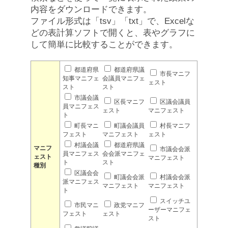
内容をダウンロードできます。
ファイル形式は「tsv」「txt」で、Excelな
どの表計算ソフトで開くと、表やグラフに
して簡単に比較することができます。
都道府県
都道府県議
市長マニフ
知事マニフェ
会議員マニフェ
ェスト
スト
スト
市議会議
区長マニフ
区議会議員
員マニフェス
ェスト
マニフェスト
ト
町長マニ
町議会議員
村長マニフ
フェスト
マニフェスト
ェスト
村議会議
都道府県議
マニフ
市議会会派
員マニフェス
会会派マニフェ
ェスト
マニフェスト
ト
スト
種別
区議会会
町議会会派
村議会会派
派マニフェス
マニフェスト
マニフェスト
ト
スイッチユ
市民マニ
政党マニフ
ーザーマニフェ
フェスト
ェスト
スト