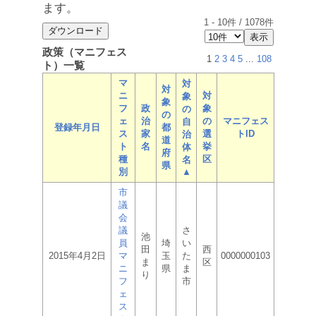
ます。
1
-
10
件 /
1078
件
政策（マニフェス
1
2
3
4
5
...
108
ト）一覧
マ
対
対
ニ
対
象
象
フ
政
象
の
の
ェ
治
の
マニフェス
自
登録年月日
都
ス
家
選
トID
治
道
ト
名
挙
体
府
種
区
名
県
別
▲
市
議
会
議
さ
池
員
埼
い
田
西
2015年4月2日
マ
玉
た
0000000103
ま
区
ニ
県
ま
り
フ
市
ェ
ス