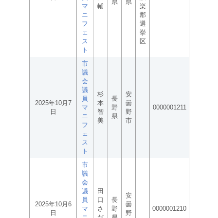
県
県
マ
輔
楽
ニ
郡
フ
選
ェ
挙
ス
区
ト
市
議
会
議
杉
安
員
長
2025年10月7
本
曇
マ
野
0000001211
日
智
野
ニ
県
美
市
フ
ェ
ス
ト
市
議
会
議
田
安
員
口
長
2025年10月6
曇
マ
さ
野
0000001210
日
野
ニ
だ
県