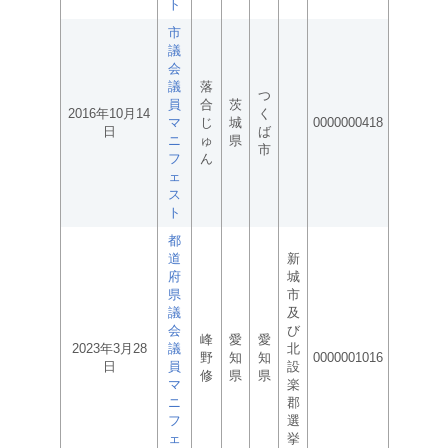
ト
市
議
会
議
落
つ
員
合
茨
2016年10月14
く
マ
じ
城
0000000418
日
ば
ニ
ゅ
県
市
フ
ん
ェ
ス
ト
都
道
新
府
城
県
市
議
及
会
び
峰
愛
愛
2023年3月28
議
北
野
知
知
0000001016
日
員
設
修
県
県
マ
楽
ニ
郡
フ
選
ェ
挙