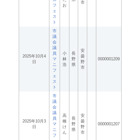
市
フ
お
ェ
ス
ト
市
議
会
議
安
員
小
長
2025年10月4
曇
マ
林
野
0000001209
日
野
ニ
浩
県
市
フ
ェ
ス
ト
市
議
会
議
高
安
員
長
2025年10月3
橋
曇
マ
野
0000001207
日
け
野
ニ
県
ん
市
フ