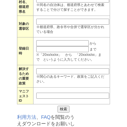
村名、
※同名の自治体は、都道府県とあわせて検索
都道府
することで分けて探すことができます。
県名
対象の
※都道府県、政令市や合併で選挙区が分かれ
選挙区
ている場合
から
登録日
まで
時
※「20xx/xx/xx」 から 「20xx/xx/xx」ま
で というように入力してください。
解決す
るため
※関心のあるキーワード、政策をご記入くだ
の重要
さい。
政策
マニフ
ェスト
ID
利用方法
、
FAQ
を閲覧のう
えダウンロードをお願いし