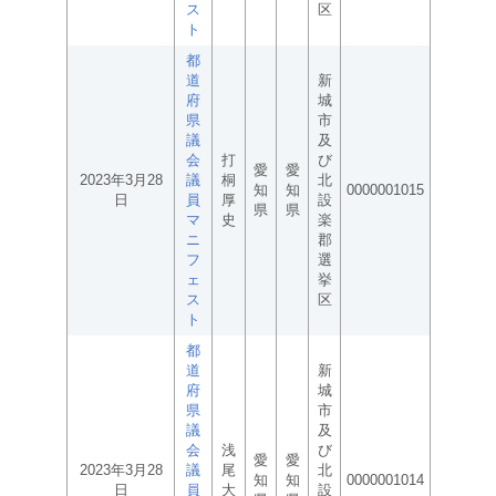
ス
区
ト
都
道
新
府
城
県
市
議
及
会
打
び
愛
愛
2023年3月28
議
桐
北
知
知
0000001015
日
員
厚
設
県
県
マ
史
楽
ニ
郡
フ
選
ェ
挙
ス
区
ト
都
道
新
府
城
県
市
議
及
会
浅
び
愛
愛
2023年3月28
議
尾
北
知
知
0000001014
日
員
大
設