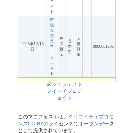
ェ
ス
ト
市
議
会
議
矢
安
員
長
2025年10月3
澤
曇
マ
野
0000001206
日
毅
野
ニ
県
彦
市
フ
ェ
ス
ト
このマニフェストは、
クリエイティブコモ
ンズCC-BY
のライセンスでオープンデータ
として提供されています。