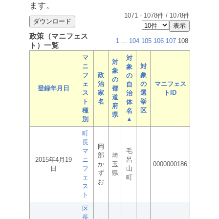
ます。
1071
-
1078
件 /
1078
件
政策（マニフェス
1
...
104
105
106
107
108
ト）一覧
マ
対
対
ニ
対
象
象
フ
政
象
の
の
ェ
治
の
マニフェス
自
登録年月日
都
ス
家
選
トID
治
道
ト
名
挙
体
府
種
区
名
県
別
▲
町
長
岡
マ
毛
部
埼
2015年4月19
ニ
呂
か
玉
0000000186
日
フ
山
ず
県
ェ
町
お
ス
ト
区
長