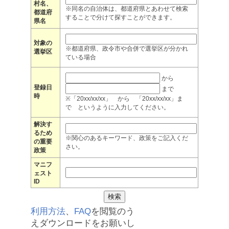
村名、
※同名の自治体は、都道府県とあわせて検索
都道府
することで分けて探すことができます。
県名
対象の
※都道府県、政令市や合併で選挙区が分かれ
選挙区
ている場合
から
登録日
まで
時
※「20xx/xx/xx」 から 「20xx/xx/xx」ま
で というように入力してください。
解決す
るため
※関心のあるキーワード、政策をご記入くだ
の重要
さい。
政策
マニフ
ェスト
ID
利用方法
、
FAQ
を閲覧のう
えダウンロードをお願いし