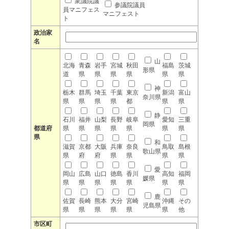
衆議院議
参議院議員
員マニフェス
マニフェスト
ト
政治家
名
山
北海
青森
岩手
宮城
秋田
福島
茨城
形県
道
県
県
県
県
県
県
神
栃木
群馬
埼玉
千葉
東京
新潟
富山
奈川県
県
県
県
県
都
県
県
静
石川
福井
山梨
長野
岐阜
愛知
三重
岡県
都道府
県
県
県
県
県
県
県
県
和
滋賀
京都
大阪
兵庫
奈良
鳥取
島根
歌山県
県
府
府
県
県
県
県
愛
岡山
広島
山口
徳島
香川
高知
福岡
媛県
県
県
県
県
県
県
県
鹿
佐賀
長崎
熊本
大分
宮崎
沖縄
その
児島県
県
県
県
県
県
県
他
市区町