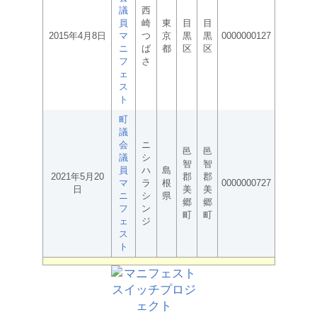
議
西
員
崎
東
目
目
2015年4月8日
マ
つ
京
黒
黒
0000000127
ニ
ば
都
区
区
フ
さ
ェ
ス
ト
町
議
会
ニ
邑
邑
議
シ
智
智
員
ハ
島
2021年5月20
郡
郡
マ
ラ
根
0000000727
日
美
美
ニ
シ
県
郷
郷
フ
ン
町
町
ェ
ジ
ス
ト