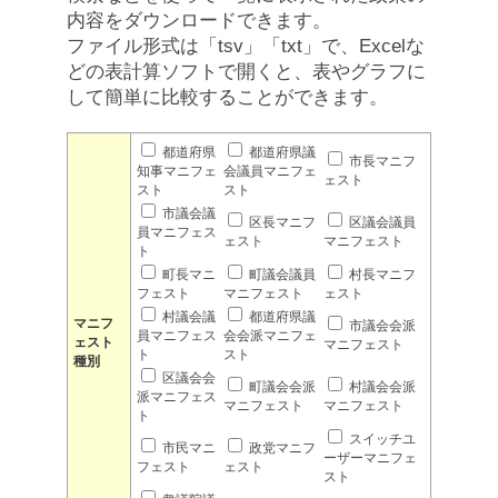
内容をダウンロードできます。
ファイル形式は「tsv」「txt」で、Excelな
どの表計算ソフトで開くと、表やグラフに
して簡単に比較することができます。
都道府県
都道府県議
市長マニフ
知事マニフェ
会議員マニフェ
ェスト
スト
スト
市議会議
区長マニフ
区議会議員
員マニフェス
ェスト
マニフェスト
ト
町長マニ
町議会議員
村長マニフ
フェスト
マニフェスト
ェスト
村議会議
都道府県議
マニフ
市議会会派
員マニフェス
会会派マニフェ
ェスト
マニフェスト
ト
スト
種別
区議会会
町議会会派
村議会会派
派マニフェス
マニフェスト
マニフェスト
ト
スイッチユ
市民マニ
政党マニフ
ーザーマニフェ
フェスト
ェスト
スト