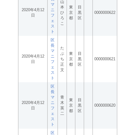
山
マ
本
東
目
2020年4月12
ニ
ひ
京
黒
0000000622
日
フ
ろ
都
区
ェ
こ
ス
ト
区
長
た
マ
ぶ
東
目
2020年4月12
ニ
ち
京
黒
0000000621
日
フ
正
都
区
ェ
文
ス
ト
区
長
マ
青
東
目
2020年4月12
ニ
木
京
黒
0000000620
日
フ
英
都
区
ェ
二
ス
ト
区