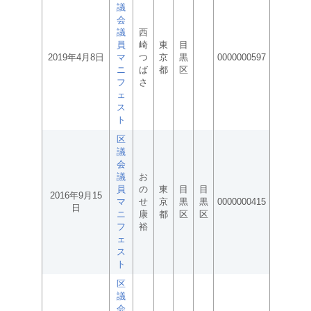
議
会
議
西
員
崎
東
目
2019年4月8日
マ
つ
京
黒
0000000597
ニ
ば
都
区
フ
さ
ェ
ス
ト
区
議
会
議
お
員
の
東
目
目
2016年9月15
マ
せ
京
黒
黒
0000000415
日
ニ
康
都
区
区
フ
裕
ェ
ス
ト
区
議
会