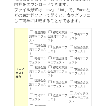
内容をダウンロードできます。
ファイル形式は「tsv」「txt」で、Excelな
どの表計算ソフトで開くと、表やグラフに
して簡単に比較することができます。
都道府県
都道府県議
市長マニフ
知事マニフェ
会議員マニフェ
ェスト
スト
スト
市議会議
区長マニフ
区議会議員
員マニフェス
ェスト
マニフェスト
ト
町長マニ
町議会議員
村長マニフ
フェスト
マニフェスト
ェスト
村議会議
都道府県議
マニフ
市議会会派
員マニフェス
会会派マニフェ
ェスト
マニフェスト
ト
スト
種別
区議会会
町議会会派
村議会会派
派マニフェス
マニフェスト
マニフェスト
ト
スイッチユ
市民マニ
政党マニフ
ーザーマニフェ
フェスト
ェスト
スト