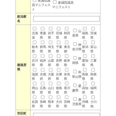
衆議院議
参議院議員
員マニフェス
マニフェスト
ト
政治家
名
山
北海
青森
岩手
宮城
秋田
福島
茨城
形県
道
県
県
県
県
県
県
神
栃木
群馬
埼玉
千葉
東京
新潟
富山
奈川県
県
県
県
県
都
県
県
静
石川
福井
山梨
長野
岐阜
愛知
三重
岡県
都道府
県
県
県
県
県
県
県
県
和
滋賀
京都
大阪
兵庫
奈良
鳥取
島根
歌山県
県
府
府
県
県
県
県
愛
岡山
広島
山口
徳島
香川
高知
福岡
媛県
県
県
県
県
県
県
県
鹿
佐賀
長崎
熊本
大分
宮崎
沖縄
その
児島県
県
県
県
県
県
県
他
市区町