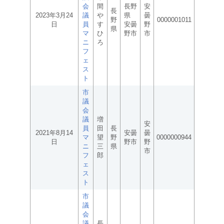
会
間
長野
安
長
2023年3月24
議
や
県
曇
野
0000001011
日
員
す
安曇
野
県
マ
ひ
野市
市
ニ
ろ
フ
ェ
ス
ト
市
議
会
議
増
安
員
田
長
2021年8月14
安曇
曇
マ
望
野
0000000944
日
野市
野
ニ
三
県
市
フ
郎
ェ
ス
ト
市
議
会
議
長