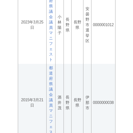
府
県
安
議
曇
会
小
長
野
2023年3月25
議
林
長野
野
市
0000001012
日
員
陽
県
県
選
マ
子
挙
ニ
区
フ
ェ
ス
ト
都
道
府
県
議
会
酒
長
伊
2015年3月21
議
長野
井
野
那
0000000038
日
員
県
茂
県
市
マ
ニ
フ
ェ
ス