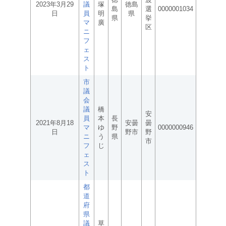
2023年3月29
議
塚
徳島
島
選
0000001034
日
員
明
県
県
挙
マ
廣
区
ニ
フ
ェ
ス
ト
市
議
会
議
橋
安
員
本
長
2021年8月18
安曇
曇
マ
ゆ
野
0000000946
日
野市
野
ニ
う
県
市
フ
じ
ェ
ス
ト
都
道
府
県
議
草