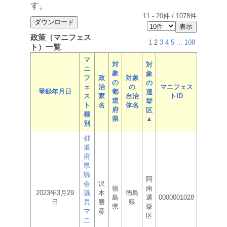
す。
11
-
20
件 /
1078
件
政策（マニフェス
1
2
3
4
5
...
108
ト）一覧
マ
対
対
ニ
象
象
フ
政
対象
の
の
ェ
治
の
マニフェス
登録年月日
都
選
ス
家
自治
トID
道
挙
ト
名
体名
府
区
種
県
▲
別
都
道
府
県
議
阿
会
沢
徳
南
2023年3月29
議
本
徳島
島
選
0000001028
日
員
勝
県
県
挙
マ
彦
区
ニ