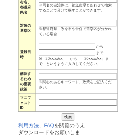
村名、
※同名の自治体は、都道府県とあわせて検索
都道府
することで分けて探すことができます。
県名
対象の
※都道府県、政令市や合併で選挙区が分かれ
選挙区
ている場合
から
登録日
まで
時
※「20xx/xx/xx」 から 「20xx/xx/xx」ま
で というように入力してください。
解決す
るため
※関心のあるキーワード、政策をご記入くだ
の重要
さい。
政策
マニフ
ェスト
ID
利用方法
、
FAQ
を閲覧のうえ
ダウンロードをお願いしま