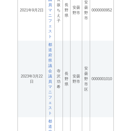
安
員
坂
長
安曇
曇
2021年9月2日
マ
ち
野
0000000952
野市
野
ニ
え
県
市
フ
子
ェ
ス
ト
都
道
府
県
議
安
会
寺
長
曇
2023年3月22
議
沢
安曇
野
野
0000001010
日
員
功
野市
県
市
マ
希
区
ニ
フ
ェ
ス
ト
都
道