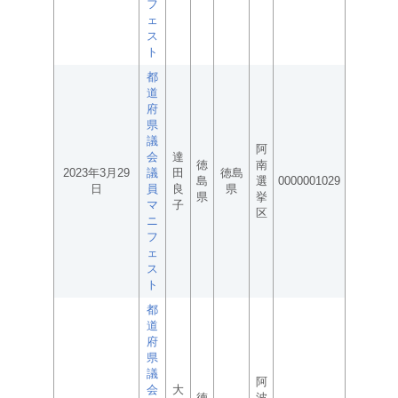
フ
ェ
ス
ト
都
道
府
県
議
阿
会
達
徳
南
2023年3月29
議
田
徳島
島
選
0000001029
日
員
良
県
県
挙
マ
子
区
ニ
フ
ェ
ス
ト
都
道
府
県
議
阿
会
大
徳
波