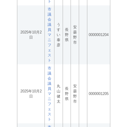
ト
市
議
会
議
う
安
員
す
長
2025年10月2
曇
マ
い
野
0000001204
日
野
ニ
泰
県
市
フ
彦
ェ
ス
ト
市
議
会
議
丸
安
員
長
2025年10月2
山
曇
マ
野
0000001205
日
健
野
ニ
県
太
市
フ
ェ
ス
ト