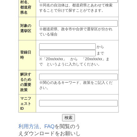
村名、
※同名の自治体は、都道府県とあわせて検索
都道府
することで分けて探すことができます。
県名
対象の
※都道府県、政令市や合併で選挙区が分かれ
選挙区
ている場合
から
登録日
まで
時
※「20xx/xx/xx」 から 「20xx/xx/xx」ま
で というように入力してください。
解決す
るため
※関心のあるキーワード、政策をご記入くだ
の重要
さい。
政策
マニフ
ェスト
ID
利用方法
、
FAQ
を閲覧のう
えダウンロードをお願いし