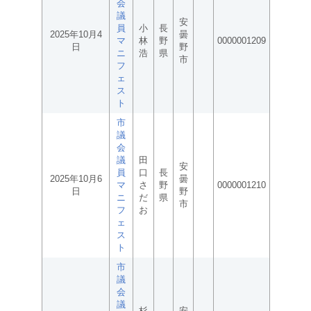
会
議
安
員
小
長
2025年10月4
曇
マ
林
野
0000001209
日
野
ニ
浩
県
市
フ
ェ
ス
ト
市
議
会
議
田
安
員
口
長
2025年10月6
曇
マ
さ
野
0000001210
日
野
ニ
だ
県
市
フ
お
ェ
ス
ト
市
議
会
議
杉
安