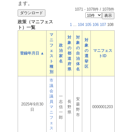
ます。
1071
-
1078
件 /
1078
件
政策（マニフェス
1
...
104
105
106
107
108
ト）一覧
マ
対
対
ニ
対
象
象
フ
政
象
の
の
ェ
治
の
マニフェス
登録年月日 ▲
都
自
ス
家
選
トID
道
治
ト
名
挙
府
体
種
区
県
名
別
市
議
会
議
一
安
員
志
長
2025年9月30
曇
マ
信
野
0000001203
日
野
ニ
一
県
市
フ
郎
ェ
ス