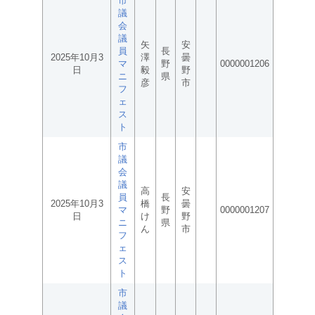
市
議
会
議
矢
安
員
長
2025年10月3
澤
曇
マ
野
0000001206
日
毅
野
ニ
県
彦
市
フ
ェ
ス
ト
市
議
会
議
高
安
員
長
2025年10月3
橋
曇
マ
野
0000001207
日
け
野
ニ
県
ん
市
フ
ェ
ス
ト
市
議