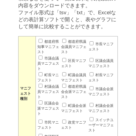
内容をダウンロードできます。
ファイル形式は「tsv」「txt」で、Excelな
どの表計算ソフトで開くと、表やグラフに
して簡単に比較することができます。
都道府県
都道府県議
市長マニフ
知事マニフェ
会議員マニフェ
ェスト
スト
スト
市議会議
区長マニフ
区議会議員
員マニフェス
ェスト
マニフェスト
ト
町長マニ
町議会議員
村長マニフ
フェスト
マニフェスト
ェスト
村議会議
都道府県議
マニフ
市議会会派
員マニフェス
会会派マニフェ
ェスト
マニフェスト
ト
スト
種別
区議会会
町議会会派
村議会会派
派マニフェス
マニフェスト
マニフェスト
ト
スイッチユ
市民マニ
政党マニフ
ーザーマニフェ
フェスト
ェスト
スト