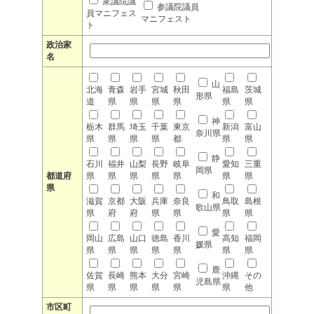
衆議院議
参議院議員
員マニフェス
マニフェスト
ト
政治家
名
山
北海
青森
岩手
宮城
秋田
福島
茨城
形県
道
県
県
県
県
県
県
神
栃木
群馬
埼玉
千葉
東京
新潟
富山
奈川県
県
県
県
県
都
県
県
静
石川
福井
山梨
長野
岐阜
愛知
三重
岡県
都道府
県
県
県
県
県
県
県
県
和
滋賀
京都
大阪
兵庫
奈良
鳥取
島根
歌山県
県
府
府
県
県
県
県
愛
岡山
広島
山口
徳島
香川
高知
福岡
媛県
県
県
県
県
県
県
県
鹿
佐賀
長崎
熊本
大分
宮崎
沖縄
その
児島県
県
県
県
県
県
県
他
市区町