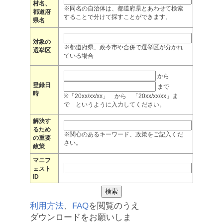
村名、
※同名の自治体は、都道府県とあわせて検索
都道府
することで分けて探すことができます。
県名
対象の
※都道府県、政令市や合併で選挙区が分かれ
選挙区
ている場合
から
登録日
まで
時
※「20xx/xx/xx」 から 「20xx/xx/xx」ま
で というように入力してください。
解決す
るため
※関心のあるキーワード、政策をご記入くだ
の重要
さい。
政策
マニフ
ェスト
ID
利用方法
、
FAQ
を閲覧のうえ
ダウンロードをお願いしま