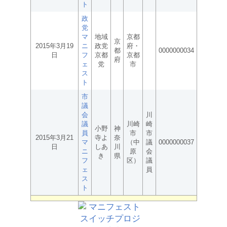
ト
政
党
マ
地域
京都
京
2015年3月19
ニ
政党
府・
都
0000000034
日
フ
京都
京都
府
ェ
党
市
ス
ト
市
議
会
川
議
川崎
崎
小野
神
員
市
市
2015年3月21
寺よ
奈
マ
（中
議
0000000037
日
しあ
川
ニ
原
会
き
県
フ
区）
議
ェ
員
ス
ト