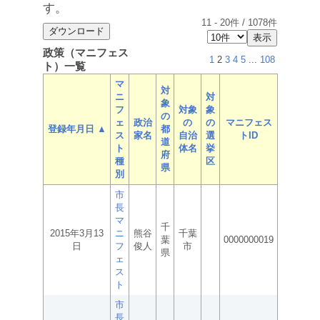
す。
11
-
20
件 /
1078
件
政策（マニフェス
1
2
3
4
5
...
108
ト）一覧
マ
対
ニ
対
象
フ
対象
象
の
ェ
政治
の
の
マニフェス
登録年月日 ▲
都
ス
家名
自治
選
トID
道
ト
体名
挙
府
種
区
県
別
市
長
マ
千
2015年3月13
ニ
熊谷
千葉
葉
0000000019
日
フ
俊人
市
県
ェ
ス
ト
市
長