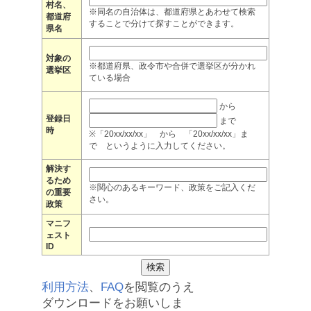
村名、
※同名の自治体は、都道府県とあわせて検索
都道府
することで分けて探すことができます。
県名
対象の
※都道府県、政令市や合併で選挙区が分かれ
選挙区
ている場合
から
登録日
まで
時
※「20xx/xx/xx」 から 「20xx/xx/xx」ま
で というように入力してください。
解決す
るため
※関心のあるキーワード、政策をご記入くだ
の重要
さい。
政策
マニフ
ェスト
ID
利用方法
、
FAQ
を閲覧のうえ
ダウンロードをお願いしま