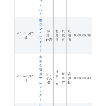
フ
ェ
ス
ト
市
長
マ
飯
北
札
札
2015年3月21
ニ
田
海
幌
幌
0000000039
日
フ
佳宏
道
市
市
ェ
ス
ト
市
議
会
議
神
員
ほり
川
高
2015年3月21
奈
マ
ぞえ
崎
津
0000000040
日
川
ニ
健
市
区
県
フ
ェ
ス
ト