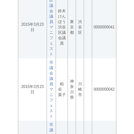
区
議
会
鈴木
議
けん
員
ぽう
東
渋
2015年3月23
マ
渋谷
京
谷
0000000041
日
ニ
区議
都
区
フ
会議
ェ
員
ス
ト
市
議
会
議
神
員
粕
川
2015年3月23
奈
マ
谷
崎
0000000042
日
川
ニ
葉子
市
県
フ
ェ
ス
ト
市
議