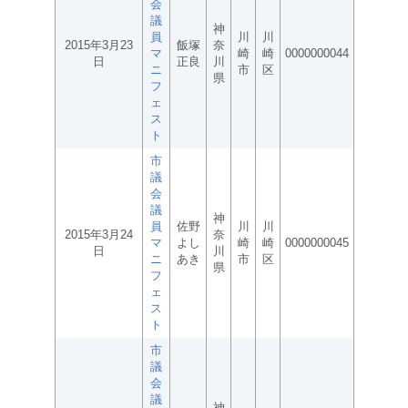
会
議
神
員
川
川
2015年3月23
飯塚
奈
マ
崎
崎
0000000044
日
正良
川
ニ
市
区
県
フ
ェ
ス
ト
市
議
会
議
神
員
佐野
川
川
2015年3月24
奈
マ
よし
崎
崎
0000000045
日
川
ニ
あき
市
区
県
フ
ェ
ス
ト
市
議
会
議
神