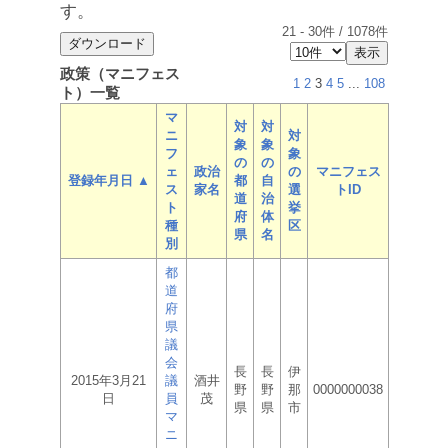
す。
21
-
30
件 /
1078
件
政策（マニフェス
1
2
3
4
5
...
108
ト）一覧
マ
対
対
ニ
対
象
象
フ
象
の
の
ェ
政治
の
マニフェス
登録年月日 ▲
都
自
ス
家名
選
トID
道
治
ト
挙
府
体
種
区
県
名
別
都
道
府
県
議
会
長
長
伊
2015年3月21
議
酒井
野
野
那
0000000038
日
員
茂
県
県
市
マ
ニ