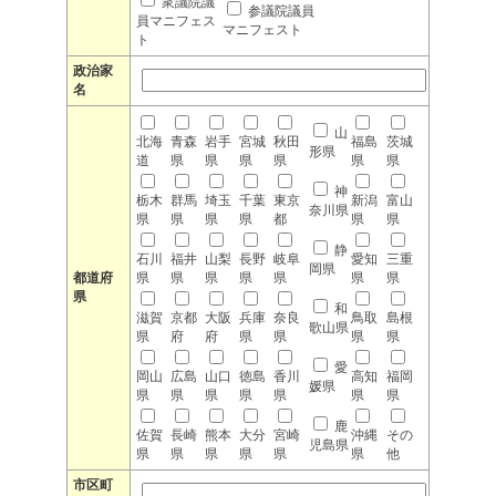
衆議院議
参議院議員
員マニフェス
マニフェスト
ト
政治家
名
山
北海
青森
岩手
宮城
秋田
福島
茨城
形県
道
県
県
県
県
県
県
神
栃木
群馬
埼玉
千葉
東京
新潟
富山
奈川県
県
県
県
県
都
県
県
静
石川
福井
山梨
長野
岐阜
愛知
三重
岡県
都道府
県
県
県
県
県
県
県
県
和
滋賀
京都
大阪
兵庫
奈良
鳥取
島根
歌山県
県
府
府
県
県
県
県
愛
岡山
広島
山口
徳島
香川
高知
福岡
媛県
県
県
県
県
県
県
県
鹿
佐賀
長崎
熊本
大分
宮崎
沖縄
その
児島県
県
県
県
県
県
県
他
市区町