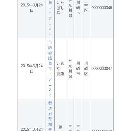
員
いた
川
2015年3月24
奈
幸
マ
ばし
崎
0000000046
日
川
区
ニ
洋一
市
県
フ
ェ
ス
ト
市
議
会
議
神
員
ため
川
川
2015年3月24
奈
マ
や
崎
崎
0000000047
日
川
ニ
義隆
市
区
県
フ
ェ
ス
ト
都
道
府
県
知
藤
三
三
2015年3月24
事