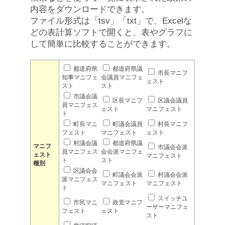
内容をダウンロードできます。
ファイル形式は「tsv」「txt」で、Excelな
どの表計算ソフトで開くと、表やグラフに
して簡単に比較することができます。
都道府県
都道府県議
市長マニフ
知事マニフェ
会議員マニフェ
ェスト
スト
スト
市議会議
区長マニフ
区議会議員
員マニフェス
ェスト
マニフェスト
ト
町長マニ
町議会議員
村長マニフ
フェスト
マニフェスト
ェスト
村議会議
都道府県議
マニフ
市議会会派
員マニフェス
会会派マニフェ
ェスト
マニフェスト
ト
スト
種別
区議会会
町議会会派
村議会会派
派マニフェス
マニフェスト
マニフェスト
ト
スイッチユ
市民マニ
政党マニフ
ーザーマニフェ
フェスト
ェスト
スト