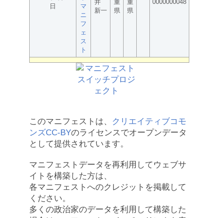
井
重
重
0000000048
日
マ
新一
県
県
ニ
フ
ェ
ス
ト
このマニフェストは、
クリエイティブコモ
ンズCC-BY
のライセンスでオープンデータ
として提供されています。
マニフェストデータを再利用してウェブサ
イトを構築した方は、
各マニフェストへのクレジットを掲載して
ください。
多くの政治家のデータを利用して構築した