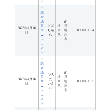
ト
市
議
会
議
那
員
とば
栃
須
2025年4月16
マ
り靖
木
塩
0000001184
日
ニ
久
県
原
フ
市
ェ
ス
ト
市
議
会
議
那
ひろ
員
栃
須
2025年4月16
た
マ
木
塩
0000001185
日
いさ
ニ
県
原
お
フ
市
ェ
ス
ト