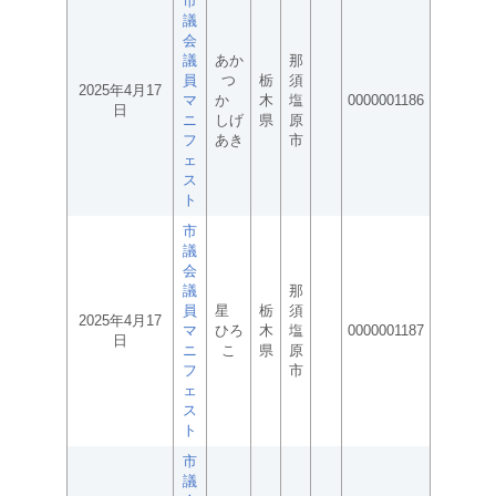
市
議
会
議
あか
那
員
つ
栃
須
2025年4月17
マ
か
木
塩
0000001186
日
ニ
しげ
県
原
フ
あき
市
ェ
ス
ト
市
議
会
議
那
員
星
栃
須
2025年4月17
マ
ひろ
木
塩
0000001187
日
ニ
こ
県
原
フ
市
ェ
ス
ト
市
議