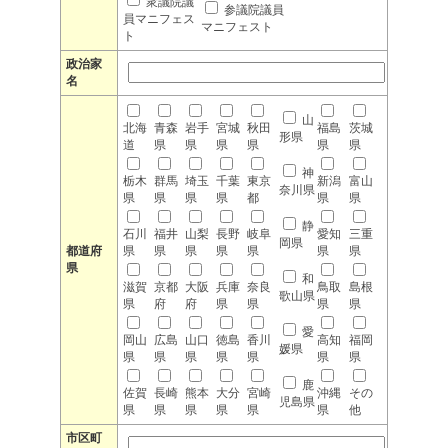
衆議院議
参議院議員
員マニフェス
マニフェスト
ト
政治家
名
山
北海
青森
岩手
宮城
秋田
福島
茨城
形県
道
県
県
県
県
県
県
神
栃木
群馬
埼玉
千葉
東京
新潟
富山
奈川県
県
県
県
県
都
県
県
静
石川
福井
山梨
長野
岐阜
愛知
三重
岡県
都道府
県
県
県
県
県
県
県
県
和
滋賀
京都
大阪
兵庫
奈良
鳥取
島根
歌山県
県
府
府
県
県
県
県
愛
岡山
広島
山口
徳島
香川
高知
福岡
媛県
県
県
県
県
県
県
県
鹿
佐賀
長崎
熊本
大分
宮崎
沖縄
その
児島県
県
県
県
県
県
県
他
市区町