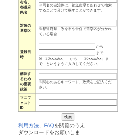
村名、
※同名の自治体は、都道府県とあわせて検索
都道府
することで分けて探すことができます。
県名
対象の
※都道府県、政令市や合併で選挙区が分かれ
選挙区
ている場合
から
登録日
まで
時
※「20xx/xx/xx」 から 「20xx/xx/xx」ま
で というように入力してください。
解決す
るため
※関心のあるキーワード、政策をご記入くだ
の重要
さい。
政策
マニフ
ェスト
ID
利用方法
、
FAQ
を閲覧のうえ
ダウンロードをお願いしま