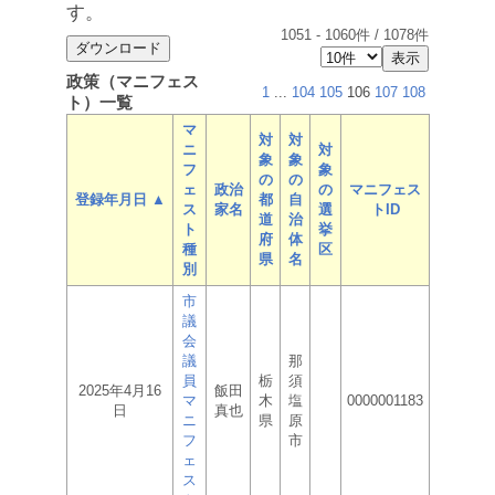
す。
1051
-
1060
件 /
1078
件
政策（マニフェス
1
...
104
105
106
107
108
ト）一覧
マ
対
対
ニ
対
象
象
フ
象
の
の
ェ
政治
の
マニフェス
登録年月日 ▲
都
自
ス
家名
選
トID
道
治
ト
挙
府
体
種
区
県
名
別
市
議
会
議
那
員
栃
須
2025年4月16
飯田
マ
木
塩
0000001183
日
真也
ニ
県
原
フ
市
ェ
ス