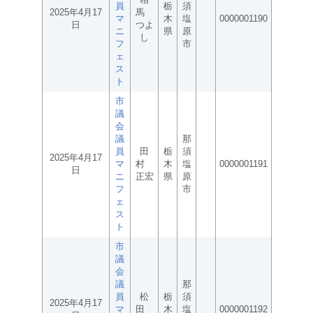
員
栃
須
2025年4月17
馬
マ
木
塩
0000001190
日
つよ
ニ
県
原
し
フ
市
ェ
ス
ト
市
議
会
議
那
員
田
栃
須
2025年4月17
マ
村
木
塩
0000001191
日
ニ
正宏
県
原
フ
市
ェ
ス
ト
市
議
会
議
那
員
松
栃
須
2025年4月17
マ
田
木
塩
0000001192