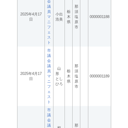
会
議
那
員
栃
須
2025年4月17
小出
マ
木
塩
0000001188
日
浩美
ニ
県
原
フ
市
ェ
ス
ト
市
議
会
議
那
山
員
栃
須
2025年4月17
形
マ
木
塩
0000001189
日
とし
ニ
県
原
ひろ
フ
市
ェ
ス
ト
市
議
会
議
那
相