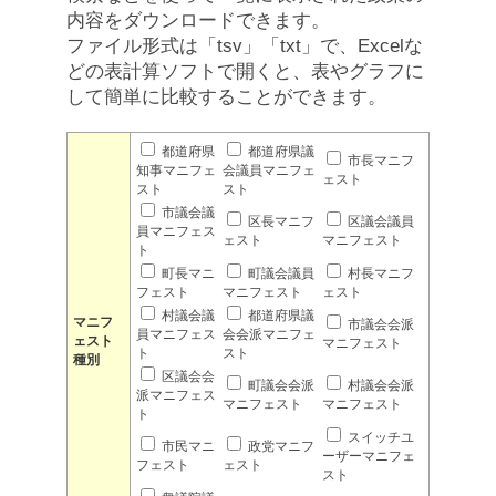
内容をダウンロードできます。
ファイル形式は「tsv」「txt」で、Excelな
どの表計算ソフトで開くと、表やグラフに
して簡単に比較することができます。
都道府県
都道府県議
市長マニフ
知事マニフェ
会議員マニフェ
ェスト
スト
スト
市議会議
区長マニフ
区議会議員
員マニフェス
ェスト
マニフェスト
ト
町長マニ
町議会議員
村長マニフ
フェスト
マニフェスト
ェスト
村議会議
都道府県議
マニフ
市議会会派
員マニフェス
会会派マニフェ
ェスト
マニフェスト
ト
スト
種別
区議会会
町議会会派
村議会会派
派マニフェス
マニフェスト
マニフェスト
ト
スイッチユ
市民マニ
政党マニフ
ーザーマニフェ
フェスト
ェスト
スト