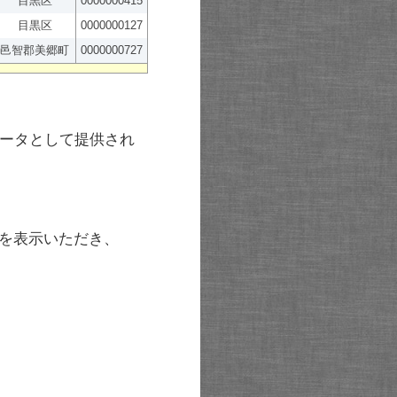
目黒区
0000000415
目黒区
0000000127
邑智郡美郷町
0000000727
ータとして提供され
を表示いただき、