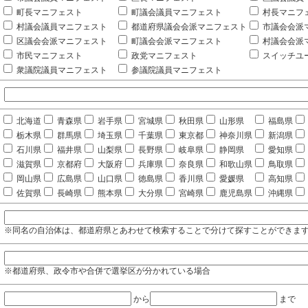
町長マニフェスト
町議会議員マニフェスト
村長マニフ
村議会議員マニフェスト
都道府県議会会派マニフェスト
市議会会派
区議会会派マニフェスト
町議会会派マニフェスト
村議会会派
市民マニフェスト
政党マニフェスト
スイッチユ
衆議院議員マニフェスト
参議院議員マニフェスト
北海道
青森県
岩手県
宮城県
秋田県
山形県
福島県
栃木県
群馬県
埼玉県
千葉県
東京都
神奈川県
新潟県
石川県
福井県
山梨県
長野県
岐阜県
静岡県
愛知県
滋賀県
京都府
大阪府
兵庫県
奈良県
和歌山県
鳥取県
岡山県
広島県
山口県
徳島県
香川県
愛媛県
高知県
佐賀県
長崎県
熊本県
大分県
宮崎県
鹿児島県
沖縄県
※同名の自治体は、都道府県とあわせて検索することで分けて探すことができま
※都道府県、政令市や合併で選挙区が分かれている場合
から
まで