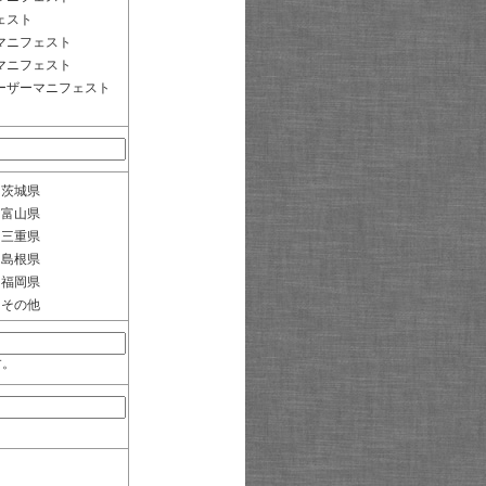
ェスト
マニフェスト
マニフェスト
ーザーマニフェスト
茨城県
富山県
三重県
島根県
福岡県
その他
す。