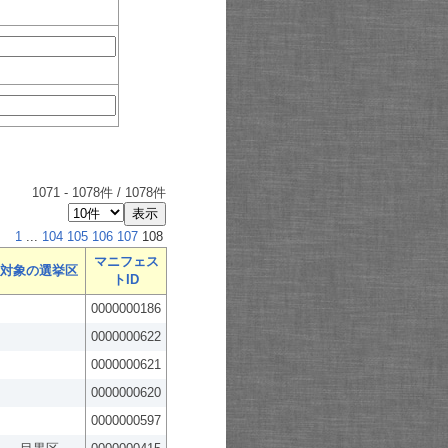
1071
-
1078
件 /
1078
件
1
...
104
105
106
107
108
マニフェス
対象の選挙区
トID
0000000186
0000000622
0000000621
0000000620
0000000597