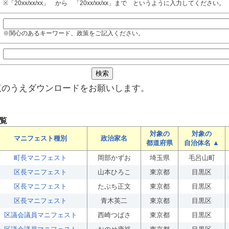
※「20xx/xx/xx」 から 「20xx/xx/xx」まで というように入力してください。
※関心のあるキーワード、政策をご記入ください。
覧のうえダウンロードをお願いします。
覧
対象の
対象の
マニフェスト種別
政治家名
都道府県
自治体名 ▲
町長マニフェスト
岡部かずお
埼玉県
毛呂山町
区長マニフェスト
山本ひろこ
東京都
目黒区
区長マニフェスト
たぶち正文
東京都
目黒区
区長マニフェスト
青木英二
東京都
目黒区
区議会議員マニフェスト
西崎つばさ
東京都
目黒区