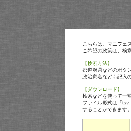
こちらは、マニフェ
ご希望の政策は、検
【検索方法】
都道府県などのボタ
政治家名なども記入
【ダウンロード】
検索などを使って一
ファイル形式は「tsv
することができます