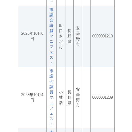
ト
市
議
会
議
田
安
員
口
長
2025年10月6
曇
マ
さ
野
0000001210
日
野
ニ
だ
県
市
フ
お
ェ
ス
ト
市
議
会
議
安
員
小
長
2025年10月4
曇
マ
林
野
0000001209
日
野
ニ
浩
県
市
フ
ェ
ス
ト