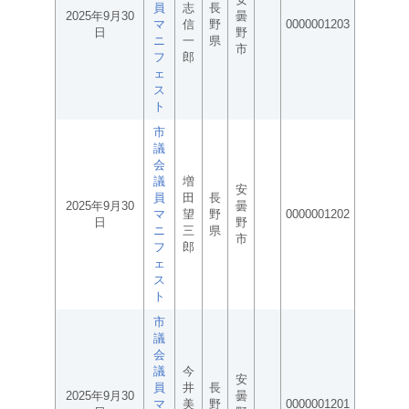
員
志
長
2025年9月30
曇
マ
信
野
0000001203
日
野
ニ
一
県
市
フ
郎
ェ
ス
ト
市
議
会
議
増
安
員
田
長
2025年9月30
曇
マ
望
野
0000001202
日
野
ニ
三
県
市
フ
郎
ェ
ス
ト
市
議
会
議
今
安
員
井
長
2025年9月30
曇
マ
美
野
0000001201