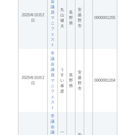
会
議
丸
安
員
長
2025年10月2
山
曇
マ
野
0000001205
日
健
野
ニ
県
太
市
フ
ェ
ス
ト
市
議
会
議
う
安
員
す
長
2025年10月2
曇
マ
い
野
0000001204
日
野
ニ
泰
県
市
フ
彦
ェ
ス
ト
市
議
会
議
一
安