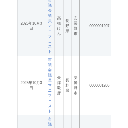
市
議
会
議
高
安
員
長
2025年10月3
橋
曇
マ
野
0000001207
日
け
野
ニ
県
ん
市
フ
ェ
ス
ト
市
議
会
議
矢
安
員
長
2025年10月3
澤
曇
マ
野
0000001206
日
毅
野
ニ
県
彦
市
フ
ェ
ス
ト
市
議