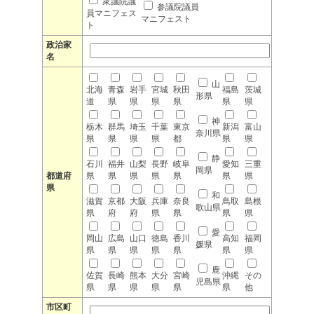
衆議院議
参議院議員
員マニフェス
マニフェスト
ト
政治家
名
山
北海
青森
岩手
宮城
秋田
福島
茨城
形県
道
県
県
県
県
県
県
神
栃木
群馬
埼玉
千葉
東京
新潟
富山
奈川県
県
県
県
県
都
県
県
静
石川
福井
山梨
長野
岐阜
愛知
三重
岡県
都道府
県
県
県
県
県
県
県
県
和
滋賀
京都
大阪
兵庫
奈良
鳥取
島根
歌山県
県
府
府
県
県
県
県
愛
岡山
広島
山口
徳島
香川
高知
福岡
媛県
県
県
県
県
県
県
県
鹿
佐賀
長崎
熊本
大分
宮崎
沖縄
その
児島県
県
県
県
県
県
県
他
市区町