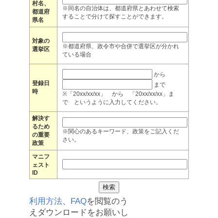
村名、
※同名の自治体は、都道府県とあわせて検索
都道府
することで分けて探すことができます。
県名
対象の
※都道府県、政令市や合併で選挙区が分かれ
選挙区
ている場合
から
登録日
まで
時
※「20xx/xx/xx」 から 「20xx/xx/xx」ま
で というように入力してください。
解決す
るため
※関心のあるキーワード、政策をご記入くだ
の重要
さい。
政策
マニフ
ェスト
ID
利用方法
、
FAQ
を閲覧のう
えダウンロードをお願いし