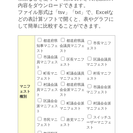
内容をダウンロードできます。
ファイル形式は「tsv」「txt」で、Excelな
どの表計算ソフトで開くと、表やグラフに
して簡単に比較することができます。
都道府県
都道府県議
市長マニフ
知事マニフェ
会議員マニフェ
ェスト
スト
スト
市議会議
区長マニフ
区議会議員
員マニフェス
ェスト
マニフェスト
ト
町長マニ
町議会議員
村長マニフ
フェスト
マニフェスト
ェスト
村議会議
都道府県議
マニフ
市議会会派
員マニフェス
会会派マニフェ
ェスト
マニフェスト
ト
スト
種別
区議会会
町議会会派
村議会会派
派マニフェス
マニフェスト
マニフェスト
ト
スイッチユ
市民マニ
政党マニフ
ーザーマニフェ
フェスト
ェスト
スト