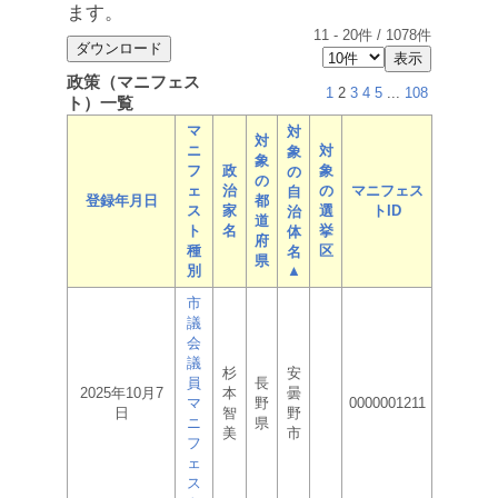
ます。
11
-
20
件 /
1078
件
政策（マニフェス
1
2
3
4
5
...
108
ト）一覧
マ
対
対
ニ
対
象
象
フ
政
象
の
の
ェ
治
の
マニフェス
自
登録年月日
都
ス
家
選
トID
治
道
ト
名
挙
体
府
種
区
名
県
別
▲
市
議
会
議
杉
安
員
長
2025年10月7
本
曇
マ
野
0000001211
日
智
野
ニ
県
美
市
フ
ェ
ス