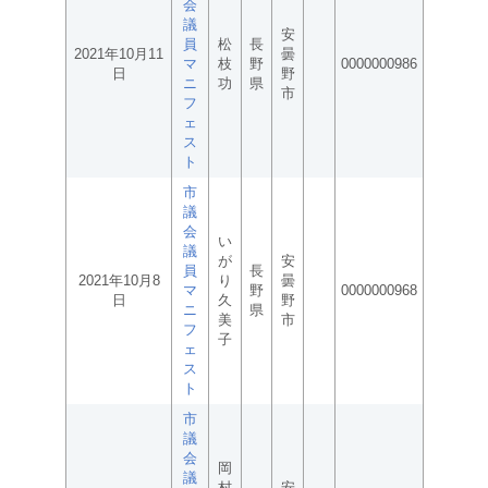
会
議
安
員
松
長
2021年10月11
曇
マ
枝
野
0000000986
日
野
ニ
功
県
市
フ
ェ
ス
ト
市
議
会
い
議
が
安
員
長
2021年10月8
り
曇
マ
野
0000000968
日
久
野
ニ
県
美
市
フ
子
ェ
ス
ト
市
議
会
岡
議
村
安