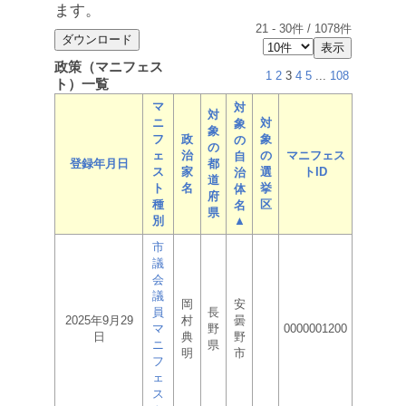
ます。
21
-
30
件 /
1078
件
政策（マニフェス
1
2
3
4
5
...
108
ト）一覧
マ
対
対
ニ
対
象
象
フ
政
象
の
の
ェ
治
の
マニフェス
自
登録年月日
都
ス
家
選
トID
治
道
ト
名
挙
体
府
種
区
名
県
別
▲
市
議
会
議
岡
安
員
長
2025年9月29
村
曇
マ
野
0000001200
日
典
野
ニ
県
明
市
フ
ェ
ス