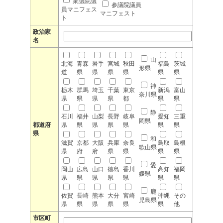
衆議院議
参議院議員
員マニフェス
マニフェスト
ト
政治家
名
山
北海
青森
岩手
宮城
秋田
福島
茨城
形県
道
県
県
県
県
県
県
神
栃木
群馬
埼玉
千葉
東京
新潟
富山
奈川県
県
県
県
県
都
県
県
静
石川
福井
山梨
長野
岐阜
愛知
三重
岡県
都道府
県
県
県
県
県
県
県
県
和
滋賀
京都
大阪
兵庫
奈良
鳥取
島根
歌山県
県
府
府
県
県
県
県
愛
岡山
広島
山口
徳島
香川
高知
福岡
媛県
県
県
県
県
県
県
県
鹿
佐賀
長崎
熊本
大分
宮崎
沖縄
その
児島県
県
県
県
県
県
県
他
市区町