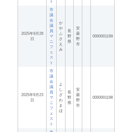
ト
市
議
会
か
議
や
安
員
長
2025年9月28
ふ
曇
マ
野
0000001199
日
さ
野
ニ
県
え
市
フ
み
ェ
ス
ト
市
議
会
よ
議
し
安
員
長
2025年9月23
ざ
曇
マ
野
0000001198
日
わ
野
ニ
県
ま
市
フ
ほ
ェ
ス
ト