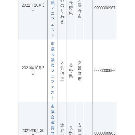
員
長
2021年10月3
の
曇
マ
野
0000000967
日
り
野
ニ
県
あ
市
フ
き
ェ
ス
ト
市
議
会
議
大
安
員
長
2021年10月3
竹
曇
マ
野
0000000966
日
啓
野
ニ
県
正
市
フ
ェ
ス
ト
市
議
会
議
辻
安
員
長
2021年9月30
谷
曇
マ
野
0000000965