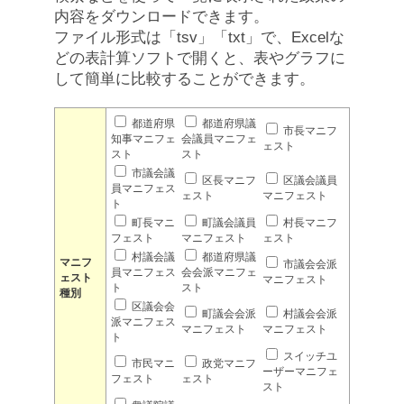
内容をダウンロードできます。
ファイル形式は「tsv」「txt」で、Excelな
どの表計算ソフトで開くと、表やグラフに
して簡単に比較することができます。
都道府県
都道府県議
市長マニフ
知事マニフェ
会議員マニフェ
ェスト
スト
スト
市議会議
区長マニフ
区議会議員
員マニフェス
ェスト
マニフェスト
ト
町長マニ
町議会議員
村長マニフ
フェスト
マニフェスト
ェスト
村議会議
都道府県議
マニフ
市議会会派
員マニフェス
会会派マニフェ
ェスト
マニフェスト
ト
スト
種別
区議会会
町議会会派
村議会会派
派マニフェス
マニフェスト
マニフェスト
ト
スイッチユ
市民マニ
政党マニフ
ーザーマニフェ
フェスト
ェスト
スト