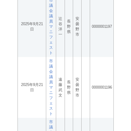
市
議
会
議
辻
安
員
長
2025年9月21
谷
曇
マ
野
0000001197
日
洋
野
ニ
県
一
市
フ
ェ
ス
ト
市
議
会
議
遠
安
員
長
2025年9月21
藤
曇
マ
野
0000001196
日
武
野
ニ
県
文
市
フ
ェ
ス
ト
市
議