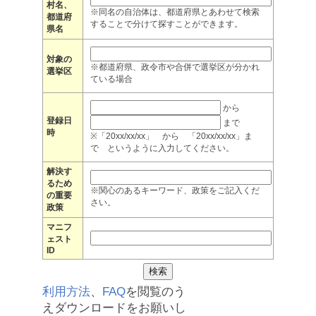
村名、
※同名の自治体は、都道府県とあわせて検索
都道府
することで分けて探すことができます。
県名
対象の
※都道府県、政令市や合併で選挙区が分かれ
選挙区
ている場合
から
登録日
まで
時
※「20xx/xx/xx」 から 「20xx/xx/xx」ま
で というように入力してください。
解決す
るため
※関心のあるキーワード、政策をご記入くだ
の重要
さい。
政策
マニフ
ェスト
ID
利用方法
、
FAQ
を閲覧のう
えダウンロードをお願いし