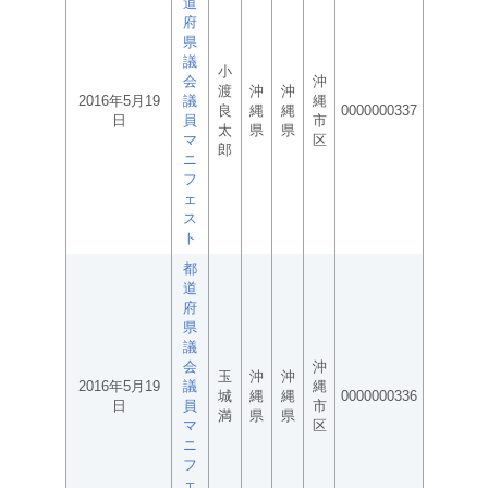
道
府
県
議
小
会
沖
渡
沖
沖
2016年5月19
議
縄
良
縄
縄
0000000337
日
員
市
太
県
県
マ
区
郎
ニ
フ
ェ
ス
ト
都
道
府
県
議
会
沖
玉
沖
沖
2016年5月19
議
縄
城
縄
縄
0000000336
日
員
市
満
県
県
マ
区
ニ
フ
ェ