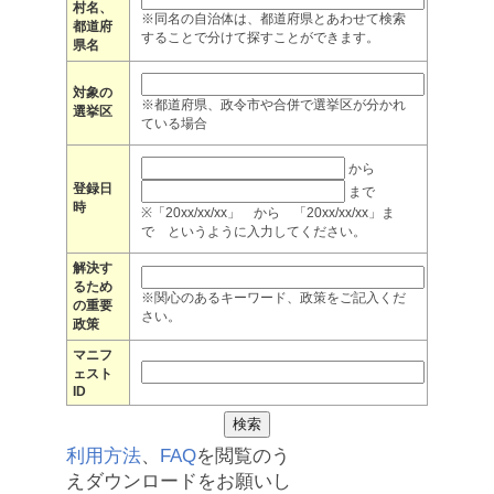
村名、
※同名の自治体は、都道府県とあわせて検索
都道府
することで分けて探すことができます。
県名
対象の
※都道府県、政令市や合併で選挙区が分かれ
選挙区
ている場合
から
登録日
まで
時
※「20xx/xx/xx」 から 「20xx/xx/xx」ま
で というように入力してください。
解決す
るため
※関心のあるキーワード、政策をご記入くだ
の重要
さい。
政策
マニフ
ェスト
ID
利用方法
、
FAQ
を閲覧のう
えダウンロードをお願いし