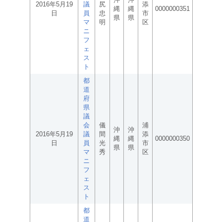
2016年5月19
議
尻
添
縄
縄
0000000351
日
員
忠
市
県
県
マ
明
区
ニ
フ
ェ
ス
ト
都
道
府
県
議
会
儀
浦
沖
沖
2016年5月19
議
間
添
縄
縄
0000000350
日
員
光
市
県
県
マ
秀
区
ニ
フ
ェ
ス
ト
都
道