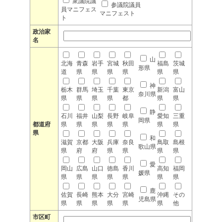
衆議院議
参議院議員
員マニフェス
マニフェスト
ト
政治家
名
山
北海
青森
岩手
宮城
秋田
福島
茨城
形県
道
県
県
県
県
県
県
神
栃木
群馬
埼玉
千葉
東京
新潟
富山
奈川県
県
県
県
県
都
県
県
静
石川
福井
山梨
長野
岐阜
愛知
三重
岡県
都道府
県
県
県
県
県
県
県
県
和
滋賀
京都
大阪
兵庫
奈良
鳥取
島根
歌山県
県
府
府
県
県
県
県
愛
岡山
広島
山口
徳島
香川
高知
福岡
媛県
県
県
県
県
県
県
県
鹿
佐賀
長崎
熊本
大分
宮崎
沖縄
その
児島県
県
県
県
県
県
県
他
市区町