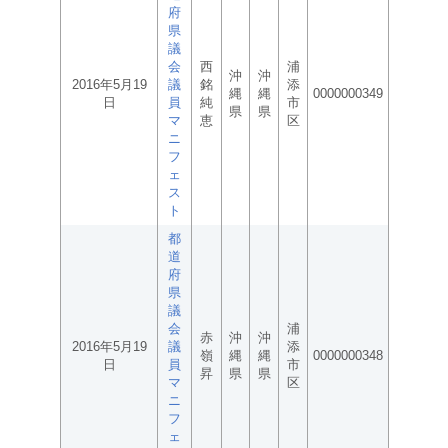
府
県
議
会
西
浦
沖
沖
2016年5月19
議
銘
添
縄
縄
0000000349
日
員
純
市
県
県
マ
恵
区
ニ
フ
ェ
ス
ト
都
道
府
県
議
会
浦
赤
沖
沖
2016年5月19
議
添
嶺
縄
縄
0000000348
日
員
市
昇
県
県
マ
区
ニ
フ
ェ