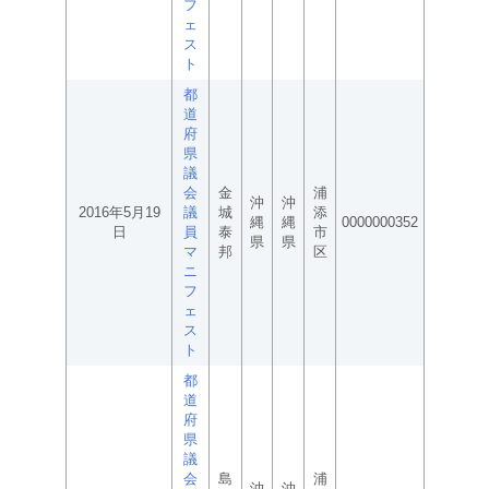
フ
ェ
ス
ト
都
道
府
県
議
会
金
浦
沖
沖
2016年5月19
議
城
添
縄
縄
0000000352
日
員
泰
市
県
県
マ
邦
区
ニ
フ
ェ
ス
ト
都
道
府
県
議
会
島
浦
沖
沖