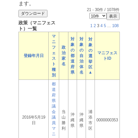
ます。
21
-
30
件 /
1078
件
政策（マニフェス
1
2
3
4
5
...
108
ト）一覧
マ
対
対
対
ニ
象
象
象
フ
政
の
の
の
ェ
治
マニフェス
登録年月日
都
自
選
ス
家
トID
道
治
挙
ト
名
府
体
区
種
県
名
▲
別
都
道
府
県
議
会
当
浦
沖
沖
2016年5月19
議
山
添
縄
縄
0000000353
日
員
勝
市
県
県
マ
利
区
ニ