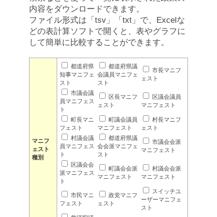
内容をダウンロードできます。
ファイル形式は「tsv」「txt」で、Excelな
どの表計算ソフトで開くと、表やグラフに
して簡単に比較することができます。
都道府県
都道府県議
市長マニフ
知事マニフェ
会議員マニフェ
ェスト
スト
スト
市議会議
区長マニフ
区議会議員
員マニフェス
ェスト
マニフェスト
ト
町長マニ
町議会議員
村長マニフ
フェスト
マニフェスト
ェスト
村議会議
都道府県議
マニフ
市議会会派
員マニフェス
会会派マニフェ
ェスト
マニフェスト
ト
スト
種別
区議会会
町議会会派
村議会会派
派マニフェス
マニフェスト
マニフェスト
ト
スイッチユ
市民マニ
政党マニフ
ーザーマニフェ
フェスト
ェスト
スト