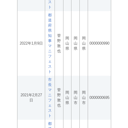
ス
ト
都
道
府
県
知
菅
岡
岡
岡
事
野
2022年1月9日
山
山
山
0000000990
マ
敦
県
県
県
ニ
也
フ
ェ
ス
ト
市
長
マ
菅
岡
岡
岡
2021年2月27
ニ
野
山
山
山
0000000695
日
フ
敦
県
市
市
ェ
也
ス
ト
都