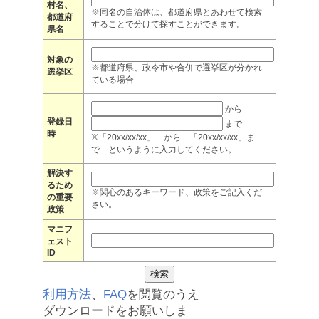
村名、
※同名の自治体は、都道府県とあわせて検索
都道府
することで分けて探すことができます。
県名
対象の
※都道府県、政令市や合併で選挙区が分かれ
選挙区
ている場合
から
登録日
まで
時
※「20xx/xx/xx」 から 「20xx/xx/xx」ま
で というように入力してください。
解決す
るため
※関心のあるキーワード、政策をご記入くだ
の重要
さい。
政策
マニフ
ェスト
ID
利用方法
、
FAQ
を閲覧のうえ
ダウンロードをお願いしま