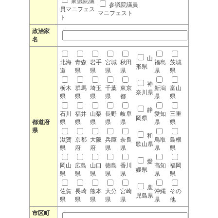
衆議院議
参議院議員
員マニフェス
マニフェスト
ト
政治家
名
山
北海
青森
岩手
宮城
秋田
福島
茨城
形県
道
県
県
県
県
県
県
神
栃木
群馬
埼玉
千葉
東京
新潟
富山
奈川県
県
県
県
県
都
県
県
静
石川
福井
山梨
長野
岐阜
愛知
三重
岡県
都道府
県
県
県
県
県
県
県
県
和
滋賀
京都
大阪
兵庫
奈良
鳥取
島根
歌山県
県
府
府
県
県
県
県
愛
岡山
広島
山口
徳島
香川
高知
福岡
媛県
県
県
県
県
県
県
県
鹿
佐賀
長崎
熊本
大分
宮崎
沖縄
その
児島県
県
県
県
県
県
県
他
市区町