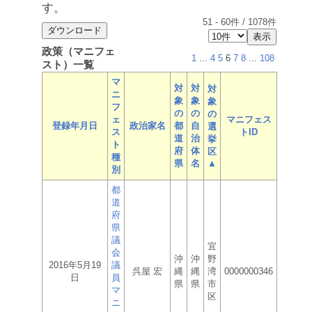
す。
51
-
60
件 /
1078
件
政策（マニフェ
1
...
4
5
6
7
8
...
108
スト）一覧
マ
対
対
対
ニ
象
象
象
フ
の
の
の
ェ
マニフェス
登録年月日
政治家名
都
自
選
ス
トID
道
治
挙
ト
府
体
区
種
県
名
▲
別
都
道
府
県
議
宜
会
沖
沖
野
2016年5月19
議
呉屋 宏
縄
縄
湾
0000000346
日
員
県
県
市
マ
区
ニ