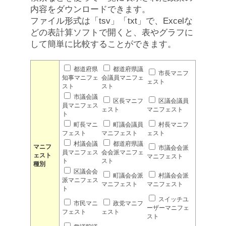
内容をダウンロードできます。
ファイル形式は「tsv」「txt」で、Excelな
どの表計算ソフトで開くと、表やグラフに
して簡単に比較することができます。
都道府県
都道府県議
市長マニフ
知事マニフェ
会議員マニフェ
ェスト
スト
スト
市議会議
区長マニフ
区議会議員
員マニフェス
ェスト
マニフェスト
ト
町長マニ
町議会議員
村長マニフ
フェスト
マニフェスト
ェスト
村議会議
都道府県議
マニフ
市議会会派
員マニフェス
会会派マニフェ
ェスト
マニフェスト
ト
スト
種別
区議会会
町議会会派
村議会会派
派マニフェス
マニフェスト
マニフェスト
ト
スイッチユ
市民マニ
政党マニフ
ーザーマニフェ
フェスト
ェスト
スト