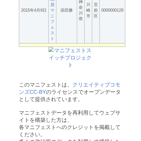
神
員
川
宮
奈
2015年4月9日
マ
添田勝
崎
前
0000000129
川
ニ
市
区
県
フ
ェ
ス
ト
このマニフェストは、
クリエイティブコモ
ンズCC-BY
のライセンスでオープンデータ
として提供されています。
マニフェストデータを再利用してウェブサ
イトを構築した方は、
各マニフェストへのクレジットを掲載して
ください。