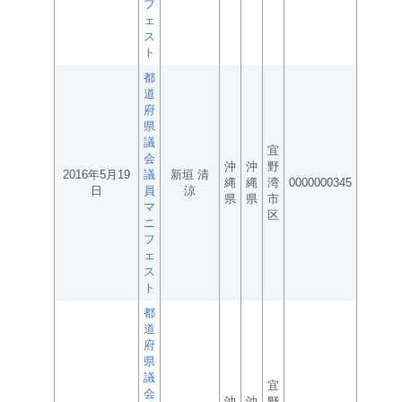
フ
ェ
ス
ト
都
道
府
県
議
宜
会
沖
沖
野
2016年5月19
議
新垣 清
縄
縄
湾
0000000345
日
員
涼
県
県
市
マ
区
ニ
フ
ェ
ス
ト
都
道
府
県
議
宜
会
沖
沖
野