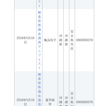
ス
ト
都
道
府
県
議
宮
会
沖
沖
古
2016年5月19
議
亀浜玲子
縄
縄
島
0000000379
日
員
県
県
市
マ
区
ニ
フ
ェ
ス
ト
都
道
府
県
議
宮
会
沖
沖
古
2016年5月19
議
嘉手納
縄
縄
島
0000000378
日
員
学