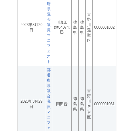
府
県
議
吉
会
野
徳
徳
川真田
2023年3月29
議
川
&#64074;
島
島
0000001032
日
員
選
巳
県
県
マ
挙
ニ
区
フ
ェ
ス
ト
都
道
府
県
議
吉
会
野
徳
徳
2023年3月29
議
川
岡田晋
島
島
0000001031
日
員
選
県
県
マ
挙
ニ
区
フ
ェ