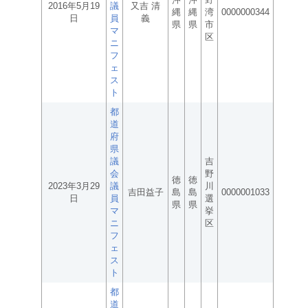
2016年5月19
議
又吉 清
縄
縄
湾
0000000344
日
員
義
県
県
市
マ
区
ニ
フ
ェ
ス
ト
都
道
府
県
議
吉
会
野
徳
徳
2023年3月29
議
川
吉田益子
島
島
0000001033
日
員
選
県
県
マ
挙
ニ
区
フ
ェ
ス
ト
都
道