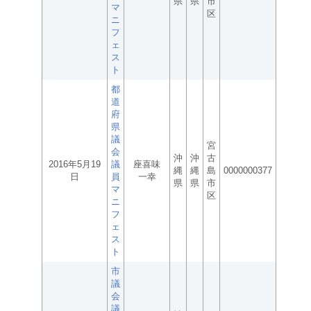
県
県
市
マ
区
ニ
フ
ェ
ス
ト
都
道
府
県
議
宮
会
沖
沖
古
2016年5月19
議
座喜味
縄
縄
島
0000000377
日
員
一幸
県
県
市
マ
区
ニ
フ
ェ
ス
ト
市
議
会
議