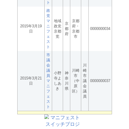
ト
政
党
マ
地域
京都
京
2015年3月19
ニ
政党
府・
都
0000000034
日
フ
京都
京都
府
ェ
党
市
ス
ト
市
議
会
川
議
川崎
崎
小野
神
員
市
市
2015年3月21
寺よ
奈
マ
（中
議
0000000037
日
しあ
川
ニ
原
会
き
県
フ
区）
議
ェ
員
ス
ト