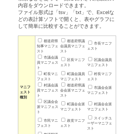
内容をダウンロードできます。
ファイル形式は「tsv」「txt」で、Excelな
どの表計算ソフトで開くと、表やグラフに
して簡単に比較することができます。
都道府県
都道府県議
市長マニフ
知事マニフェ
会議員マニフェ
ェスト
スト
スト
市議会議
区長マニフ
区議会議員
員マニフェス
ェスト
マニフェスト
ト
町長マニ
町議会議員
村長マニフ
フェスト
マニフェスト
ェスト
村議会議
都道府県議
マニフ
市議会会派
員マニフェス
会会派マニフェ
ェスト
マニフェスト
ト
スト
種別
区議会会
町議会会派
村議会会派
派マニフェス
マニフェスト
マニフェスト
ト
スイッチユ
市民マニ
政党マニフ
ーザーマニフェ
フェスト
ェスト
スト