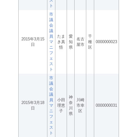
ス
ト
市
議
会
議
員
たま
愛
千
2015年3月15
名古
マ
き真
知
種
0000000023
日
屋市
ニ
悟
県
区
フ
ェ
ス
ト
市
議
会
議
神
員
小田
川崎
2015年3月18
奈
マ
理恵
市幸
0000000031
日
川
ニ
子
区
県
フ
ェ
ス
ト