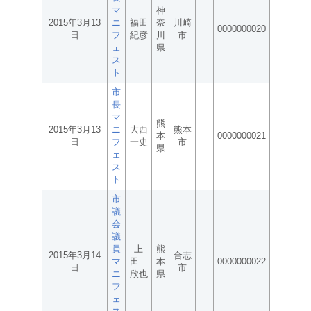
マ
神
2015年3月13
ニ
福田
奈
川崎
0000000020
日
フ
紀彦
川
市
ェ
県
ス
ト
市
長
マ
熊
2015年3月13
ニ
大西
熊本
本
0000000021
日
フ
一史
市
県
ェ
ス
ト
市
議
会
議
員
上
熊
2015年3月14
合志
マ
田
本
0000000022
日
市
ニ
欣也
県
フ
ェ