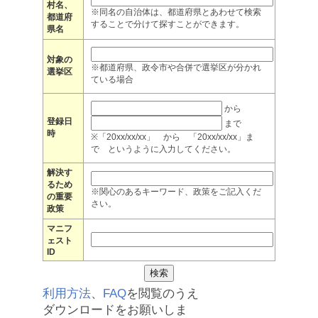
村名、
※同名の自治体は、都道府県とあわせて検索
都道府
することで分けて探すことができます。
県名
対象の
※都道府県、政令市や合併で選挙区が分かれ
選挙区
ている場合
から
登録日
まで
時
※「20xx/xx/xx」 から 「20xx/xx/xx」ま
で というように入力してください。
解決す
るため
※関心のあるキーワード、政策をご記入くだ
の重要
さい。
政策
マニフ
ェスト
ID
利用方法
、
FAQ
を閲覧のうえ
ダウンロードをお願いしま