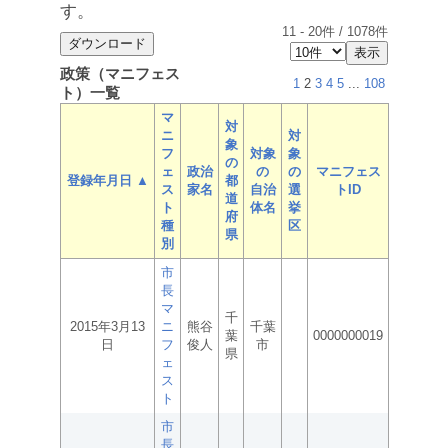
す。
11
-
20
件 /
1078
件
政策（マニフェス
1
2
3
4
5
...
108
ト）一覧
マ
対
ニ
対
象
フ
対象
象
の
ェ
政治
の
の
マニフェス
登録年月日 ▲
都
ス
家名
自治
選
トID
道
ト
体名
挙
府
種
区
県
別
市
長
マ
千
2015年3月13
ニ
熊谷
千葉
葉
0000000019
日
フ
俊人
市
県
ェ
ス
ト
市
長