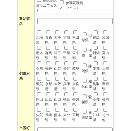
衆議院議
参議院議員
員マニフェス
マニフェスト
ト
政治家
名
山
北海
青森
岩手
宮城
秋田
福島
茨城
形県
道
県
県
県
県
県
県
神
栃木
群馬
埼玉
千葉
東京
新潟
富山
奈川県
県
県
県
県
都
県
県
静
石川
福井
山梨
長野
岐阜
愛知
三重
岡県
都道府
県
県
県
県
県
県
県
県
和
滋賀
京都
大阪
兵庫
奈良
鳥取
島根
歌山県
県
府
府
県
県
県
県
愛
岡山
広島
山口
徳島
香川
高知
福岡
媛県
県
県
県
県
県
県
県
鹿
佐賀
長崎
熊本
大分
宮崎
沖縄
その
児島県
県
県
県
県
県
県
他
市区町