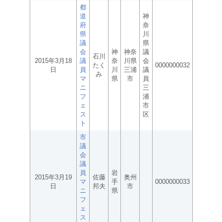
都
道
神
府
奈
県
川
議
県
会
神
神奈
議
石川
2015年3月18
議
奈
川県
会
たく
0000000032
日
員
川
三浦
議
み
マ
県
市
員
ニ
三
フ
浦
ェ
市
ス
区
ト
市
議
会
議
員
岩
2015年3月19
佐藤
奥州
マ
手
0000000033
日
邦夫
市
ニ
県
フ
ェ
ス