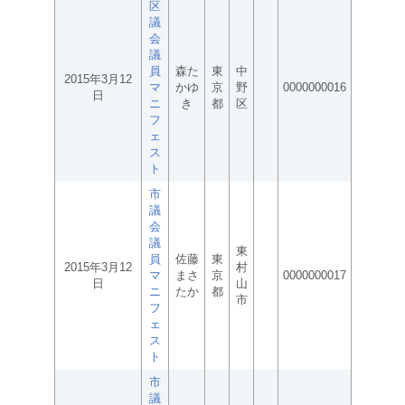
区
議
会
議
員
森た
東
中
2015年3月12
マ
かゆ
京
野
0000000016
日
ニ
き
都
区
フ
ェ
ス
ト
市
議
会
議
東
員
佐藤
東
2015年3月12
村
マ
まさ
京
0000000017
日
山
ニ
たか
都
市
フ
ェ
ス
ト
市
議