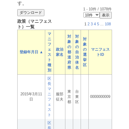
す。
1
-
10
件 /
1078
件
政策（マニフェス
1
2
3
4
5
...
108
ト）一覧
マ
対
対
ニ
対
象
象
フ
象
の
の
ェ
政治
の
マニフェス
登録年月日 ▲
都
自
ス
家名
選
トID
道
治
ト
挙
府
体
種
区
県
名
別
区
長
マ
東
台
2015年3月11
ニ
服部
京
東
0000000009
日
フ
征夫
都
区
ェ
ス
ト
区
長