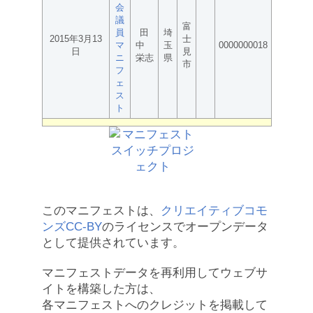
会
議
富
員
田
埼
2015年3月13
士
マ
中
玉
0000000018
日
見
ニ
栄志
県
市
フ
ェ
ス
ト
このマニフェストは、
クリエイティブコモ
ンズCC-BY
のライセンスでオープンデータ
として提供されています。
マニフェストデータを再利用してウェブサ
イトを構築した方は、
各マニフェストへのクレジットを掲載して