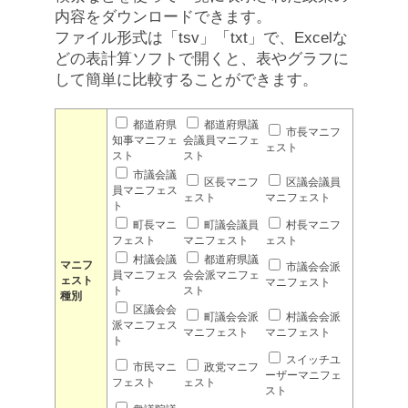
内容をダウンロードできます。
ファイル形式は「tsv」「txt」で、Excelな
どの表計算ソフトで開くと、表やグラフに
して簡単に比較することができます。
都道府県
都道府県議
市長マニフ
知事マニフェ
会議員マニフェ
ェスト
スト
スト
市議会議
区長マニフ
区議会議員
員マニフェス
ェスト
マニフェスト
ト
町長マニ
町議会議員
村長マニフ
フェスト
マニフェスト
ェスト
村議会議
都道府県議
マニフ
市議会会派
員マニフェス
会会派マニフェ
ェスト
マニフェスト
ト
スト
種別
区議会会
町議会会派
村議会会派
派マニフェス
マニフェスト
マニフェスト
ト
スイッチユ
市民マニ
政党マニフ
ーザーマニフェ
フェスト
ェスト
スト