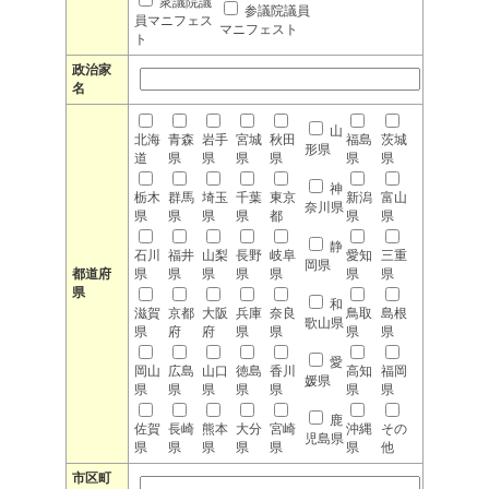
衆議院議
参議院議員
員マニフェス
マニフェスト
ト
政治家
名
山
北海
青森
岩手
宮城
秋田
福島
茨城
形県
道
県
県
県
県
県
県
神
栃木
群馬
埼玉
千葉
東京
新潟
富山
奈川県
県
県
県
県
都
県
県
静
石川
福井
山梨
長野
岐阜
愛知
三重
岡県
都道府
県
県
県
県
県
県
県
県
和
滋賀
京都
大阪
兵庫
奈良
鳥取
島根
歌山県
県
府
府
県
県
県
県
愛
岡山
広島
山口
徳島
香川
高知
福岡
媛県
県
県
県
県
県
県
県
鹿
佐賀
長崎
熊本
大分
宮崎
沖縄
その
児島県
県
県
県
県
県
県
他
市区町