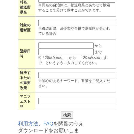
村名、
※同名の自治体は、都道府県とあわせて検索
都道府
することで分けて探すことができます。
県名
対象の
※都道府県、政令市や合併で選挙区が分かれ
選挙区
ている場合
から
登録日
まで
時
※「20xx/xx/xx」 から 「20xx/xx/xx」ま
で というように入力してください。
解決す
るため
※関心のあるキーワード、政策をご記入くだ
の重要
さい。
政策
マニフ
ェスト
ID
利用方法
、
FAQ
を閲覧のうえ
ダウンロードをお願いしま