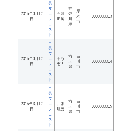
長
マ
神
厚
2015年3月12
ニ
石射
奈
木
0000000013
日
フ
正英
川
市
ェ
県
ス
ト
市
長
マ
埼
吉
2015年3月12
ニ
中原
玉
川
0000000014
日
フ
恵人
県
市
ェ
ス
ト
市
長
マ
埼
吉
2015年3月12
ニ
戸張
玉
川
0000000015
日
フ
胤茂
県
市
ェ
ス
ト