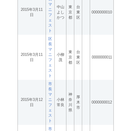
マ
中山
東
台
2015年3月11
ニ
よし
京
東
0000000010
日
フ
かつ
都
区
ェ
ス
ト
区
長
マ
東
台
2015年3月11
ニ
小柳
京
東
0000000011
日
フ
茂
都
区
ェ
ス
ト
市
長
マ
神
厚
2015年3月12
ニ
小林
奈
木
0000000012
日
フ
常良
川
市
ェ
県
ス
ト
市