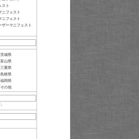
ェスト
マニフェスト
マニフェスト
ーザーマニフェスト
茨城県
富山県
三重県
島根県
福岡県
その他
す。