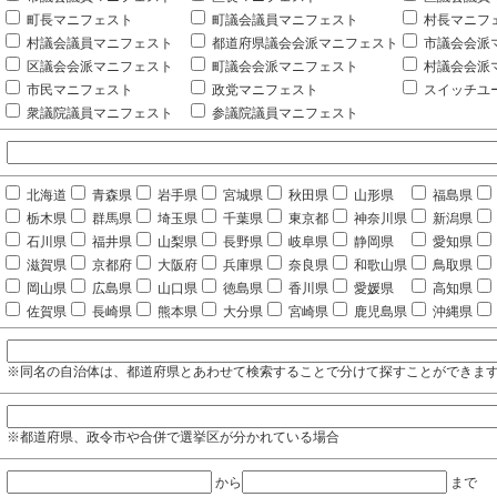
町長マニフェスト
町議会議員マニフェスト
村長マニフ
村議会議員マニフェスト
都道府県議会会派マニフェスト
市議会会派
区議会会派マニフェスト
町議会会派マニフェスト
村議会会派
市民マニフェスト
政党マニフェスト
スイッチユ
衆議院議員マニフェスト
参議院議員マニフェスト
北海道
青森県
岩手県
宮城県
秋田県
山形県
福島県
栃木県
群馬県
埼玉県
千葉県
東京都
神奈川県
新潟県
石川県
福井県
山梨県
長野県
岐阜県
静岡県
愛知県
滋賀県
京都府
大阪府
兵庫県
奈良県
和歌山県
鳥取県
岡山県
広島県
山口県
徳島県
香川県
愛媛県
高知県
佐賀県
長崎県
熊本県
大分県
宮崎県
鹿児島県
沖縄県
※同名の自治体は、都道府県とあわせて検索することで分けて探すことができま
※都道府県、政令市や合併で選挙区が分かれている場合
から
まで