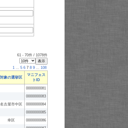
61
-
70
件 /
1078
件
1
...
5
6
7
8
9
...
108
マニフェス
対象の選挙区
トID
0000000081
0000000083
名古屋市中区
0000000084
0000000085
幸区
0000000086