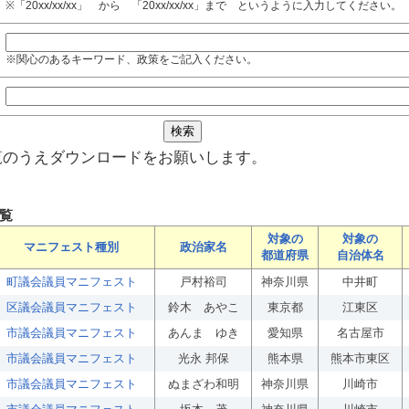
※「20xx/xx/xx」 から 「20xx/xx/xx」まで というように入力してください。
※関心のあるキーワード、政策をご記入ください。
覧のうえダウンロードをお願いします。
覧
対象の
対象の
マニフェスト種別
政治家名
都道府県
自治体名
町議会議員マニフェスト
戸村裕司
神奈川県
中井町
区議会議員マニフェスト
鈴木 あやこ
東京都
江東区
市議会議員マニフェスト
あんま ゆき
愛知県
名古屋市
市議会議員マニフェスト
光永 邦保
熊本県
熊本市東区
市議会議員マニフェスト
ぬまざわ和明
神奈川県
川崎市