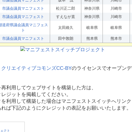
市議会議員マニフェスト
坂本 茂
神奈川県
川崎市
市議会議員マニフェスト
松川正二郎
神奈川県
川崎市
市議会議員マニフェスト
すえなが直
神奈川県
川崎市
都道府県議会議員マニフェス
太田維久
岐阜県
岐阜県
ト
市議会議員マニフェスト
田中敦朗
熊本県
熊本市
、
クリエイティブコモンズCC-BY
のライセンスでオープンデ
を再利用してウェブサイトを構築した方は、
クレジットを掲載してください。
タを利用して構築した場合はマニフェストスイッチへリンク
あれば下記のようにクレジットの表記をお願いいたします。