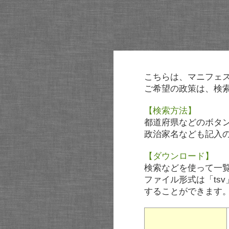
こちらは、マニフェ
ご希望の政策は、検
【検索方法】
都道府県などのボタ
政治家名なども記入
【ダウンロード】
検索などを使って一
ファイル形式は「tsv
することができます