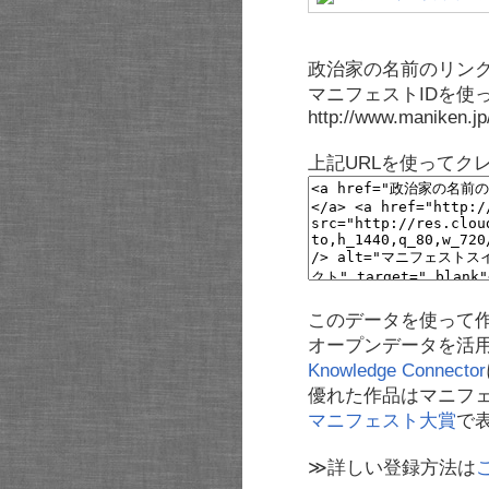
政治家の名前のリンク
マニフェストIDを使
http://www.maniken.j
上記URLを使ってク
このデータを使って
オープンデータを活
Knowledge Connector
優れた作品はマニフ
マニフェスト大賞
で
≫詳しい登録方法は