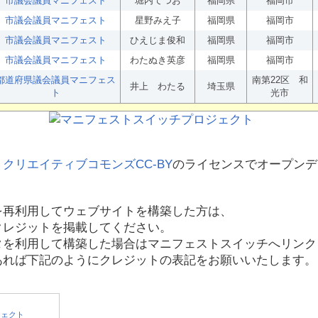
市議会議員マニフェスト
堀内てつお
福岡県
福岡市
市議会議員マニフェスト
星野みえ子
福岡県
福岡市
市議会議員マニフェスト
ひえじま俊和
福岡県
福岡市
市議会議員マニフェスト
わたぬき英彦
福岡県
福岡市
都道府県議会議員マニフェス
南第22区 和
井上 わたる
埼玉県
ト
光市
、
クリエイティブコモンズCC-BY
のライセンスでオープンデ
を再利用してウェブサイトを構築した方は、
クレジットを掲載してください。
タを利用して構築した場合はマニフェストスイッチへリンク
あれば下記のようにクレジットの表記をお願いいたします。