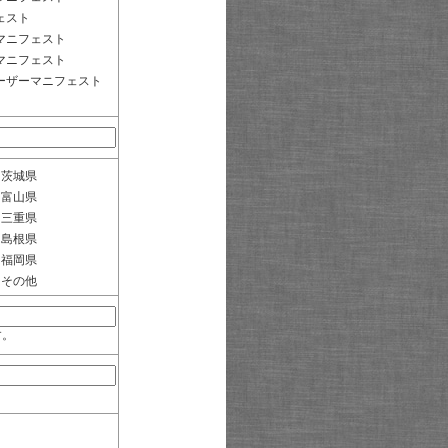
ェスト
マニフェスト
マニフェスト
ーザーマニフェスト
茨城県
富山県
三重県
島根県
福岡県
その他
す。