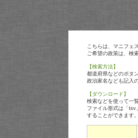
こちらは、マニフェ
ご希望の政策は、検
【検索方法】
都道府県などのボタ
政治家名なども記入
【ダウンロード】
検索などを使って一
ファイル形式は「tsv
することができます