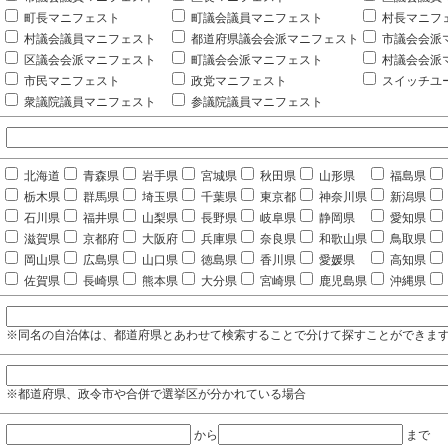
町長マニフェスト
町議会議員マニフェスト
村長マニフ
村議会議員マニフェスト
都道府県議会会派マニフェスト
市議会会派
区議会会派マニフェスト
町議会会派マニフェスト
村議会会派
市民マニフェスト
政党マニフェスト
スイッチユ
衆議院議員マニフェスト
参議院議員マニフェスト
北海道
青森県
岩手県
宮城県
秋田県
山形県
福島県
栃木県
群馬県
埼玉県
千葉県
東京都
神奈川県
新潟県
石川県
福井県
山梨県
長野県
岐阜県
静岡県
愛知県
滋賀県
京都府
大阪府
兵庫県
奈良県
和歌山県
鳥取県
岡山県
広島県
山口県
徳島県
香川県
愛媛県
高知県
佐賀県
長崎県
熊本県
大分県
宮崎県
鹿児島県
沖縄県
※同名の自治体は、都道府県とあわせて検索することで分けて探すことができま
※都道府県、政令市や合併で選挙区が分かれている場合
から
まで