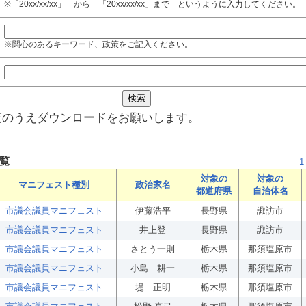
※「20xx/xx/xx」 から 「20xx/xx/xx」まで というように入力してください。
※関心のあるキーワード、政策をご記入ください。
覧のうえダウンロードをお願いします。
覧
1
対象の
対象の
マニフェスト種別
政治家名
都道府県
自治体名
市議会議員マニフェスト
伊藤浩平
長野県
諏訪市
市議会議員マニフェスト
井上登
長野県
諏訪市
市議会議員マニフェスト
さとう一則
栃木県
那須塩原市
市議会議員マニフェスト
小島 耕一
栃木県
那須塩原市
市議会議員マニフェスト
堤 正明
栃木県
那須塩原市