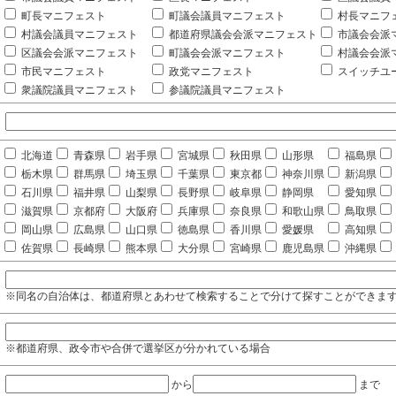
町長マニフェスト
町議会議員マニフェスト
村長マニフ
村議会議員マニフェスト
都道府県議会会派マニフェスト
市議会会派
区議会会派マニフェスト
町議会会派マニフェスト
村議会会派
市民マニフェスト
政党マニフェスト
スイッチユ
衆議院議員マニフェスト
参議院議員マニフェスト
北海道
青森県
岩手県
宮城県
秋田県
山形県
福島県
栃木県
群馬県
埼玉県
千葉県
東京都
神奈川県
新潟県
石川県
福井県
山梨県
長野県
岐阜県
静岡県
愛知県
滋賀県
京都府
大阪府
兵庫県
奈良県
和歌山県
鳥取県
岡山県
広島県
山口県
徳島県
香川県
愛媛県
高知県
佐賀県
長崎県
熊本県
大分県
宮崎県
鹿児島県
沖縄県
※同名の自治体は、都道府県とあわせて検索することで分けて探すことができま
※都道府県、政令市や合併で選挙区が分かれている場合
から
まで