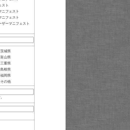
ェスト
マニフェスト
マニフェスト
ーザーマニフェスト
茨城県
富山県
三重県
島根県
福岡県
その他
す。