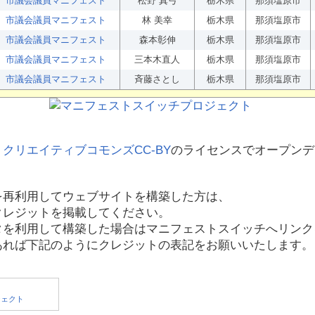
市議会議員マニフェスト
松野 真弓
栃木県
那須塩原市
市議会議員マニフェスト
林 美幸
栃木県
那須塩原市
市議会議員マニフェスト
森本彰伸
栃木県
那須塩原市
市議会議員マニフェスト
三本木直人
栃木県
那須塩原市
市議会議員マニフェスト
斉藤さとし
栃木県
那須塩原市
、
クリエイティブコモンズCC-BY
のライセンスでオープンデ
を再利用してウェブサイトを構築した方は、
クレジットを掲載してください。
タを利用して構築した場合はマニフェストスイッチへリンク
あれば下記のようにクレジットの表記をお願いいたします。