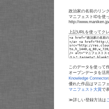
政治家の名前のリンク
マニフェストIDを使
http://www.maniken.j
上記URLを使ってク
このデータを使って
オープンデータを活
Knowledge Connector
優れた作品はマニフ
マニフェスト大賞
で
≫詳しい登録方法は