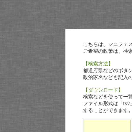
こちらは、マニフェ
ご希望の政策は、検
【検索方法】
都道府県などのボタ
政治家名なども記入
【ダウンロード】
検索などを使って一
ファイル形式は「tsv
することができます