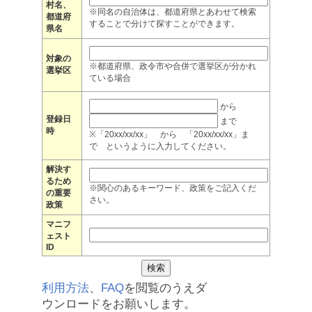
村名、
※同名の自治体は、都道府県とあわせて検索
都道府
することで分けて探すことができます。
県名
対象の
※都道府県、政令市や合併で選挙区が分かれ
選挙区
ている場合
から
登録日
まで
時
※「20xx/xx/xx」 から 「20xx/xx/xx」ま
で というように入力してください。
解決す
るため
※関心のあるキーワード、政策をご記入くだ
の重要
さい。
政策
マニフ
ェスト
ID
利用方法
、
FAQ
を閲覧のうえダ
ウンロードをお願いします。