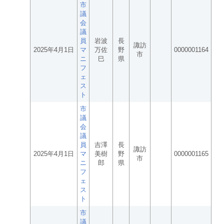
市
議
会
議
員
岩波
長
諏訪
2025年4月1日
マ
万佐
野
0000001164
市
ニ
巳
県
フ
ェ
ス
ト
市
議
会
議
員
吉澤
長
諏訪
2025年4月1日
マ
美樹
野
0000001165
市
ニ
郎
県
フ
ェ
ス
ト
市
議