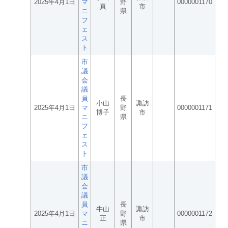
2025年4月1日
マ
野
0000001170
真
市
ニ
県
フ
ェ
ス
ト
市
議
会
議
員
長
小山
諏訪
2025年4月1日
マ
野
0000001171
博子
市
ニ
県
フ
ェ
ス
ト
市
議
会
議
員
長
牛山
諏訪
2025年4月1日
マ
野
0000001172
正
市
ニ
県