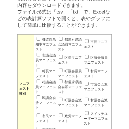
内容をダウンロードできます。
ファイル形式は「tsv」「txt」で、Excelな
どの表計算ソフトで開くと、表やグラフに
して簡単に比較することができます。
都道府県
都道府県議
市長マニフ
知事マニフェ
会議員マニフェ
ェスト
スト
スト
市議会議
区長マニフ
区議会議員
員マニフェス
ェスト
マニフェスト
ト
町長マニ
町議会議員
村長マニフ
フェスト
マニフェスト
ェスト
村議会議
都道府県議
マニフ
市議会会派
員マニフェス
会会派マニフェ
ェスト
マニフェスト
ト
スト
種別
区議会会
町議会会派
村議会会派
派マニフェス
マニフェスト
マニフェスト
ト
スイッチユ
市民マニ
政党マニフ
ーザーマニフェ
フェスト
ェスト
スト