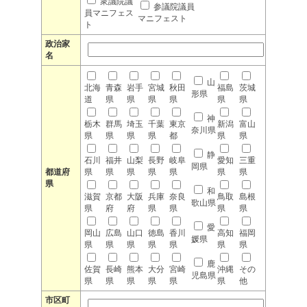
衆議院議
参議院議員
員マニフェス
マニフェスト
ト
政治家
名
山
北海
青森
岩手
宮城
秋田
福島
茨城
形県
道
県
県
県
県
県
県
神
栃木
群馬
埼玉
千葉
東京
新潟
富山
奈川県
県
県
県
県
都
県
県
静
石川
福井
山梨
長野
岐阜
愛知
三重
岡県
都道府
県
県
県
県
県
県
県
県
和
滋賀
京都
大阪
兵庫
奈良
鳥取
島根
歌山県
県
府
府
県
県
県
県
愛
岡山
広島
山口
徳島
香川
高知
福岡
媛県
県
県
県
県
県
県
県
鹿
佐賀
長崎
熊本
大分
宮崎
沖縄
その
児島県
県
県
県
県
県
県
他
市区町