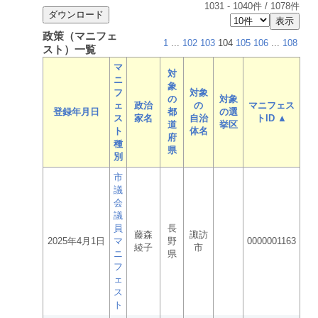
1031
-
1040
件 /
1078
件
政策（マニフェ
1
...
102
103
104
105
106
...
108
スト）一覧
マ
対
ニ
象
フ
対象
の
対象
ェ
政治
の
マニフェス
登録年月日
都
の選
ス
家名
自治
トID ▲
道
挙区
ト
体名
府
種
県
別
市
議
会
議
員
長
藤森
諏訪
2025年4月1日
マ
野
0000001163
綾子
市
ニ
県
フ
ェ
ス
ト