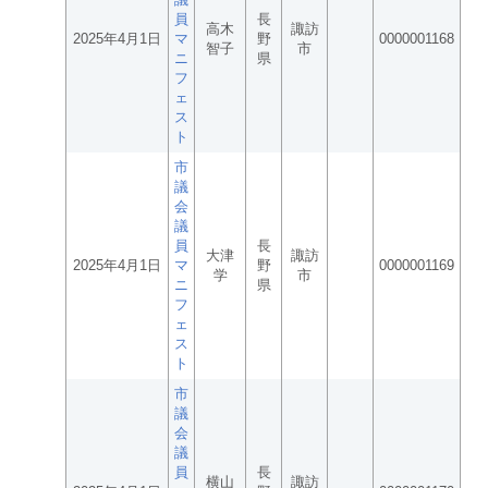
員
長
高木
諏訪
2025年4月1日
マ
野
0000001168
智子
市
ニ
県
フ
ェ
ス
ト
市
議
会
議
員
長
大津
諏訪
2025年4月1日
マ
野
0000001169
学
市
ニ
県
フ
ェ
ス
ト
市
議
会
議
員
長
横山
諏訪