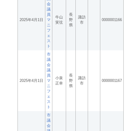
会
議
員
長
牛山
諏訪
2025年4月1日
マ
野
0000001166
実弦
市
ニ
県
フ
ェ
ス
ト
市
議
会
議
員
長
小泉
諏訪
2025年4月1日
マ
野
0000001167
正幸
市
ニ
県
フ
ェ
ス
ト
市
議
会
議