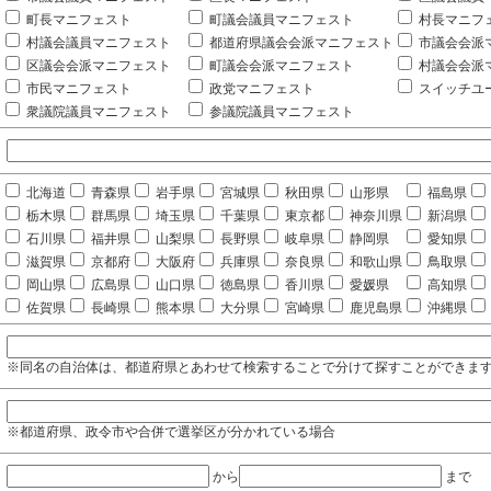
町長マニフェスト
町議会議員マニフェスト
村長マニフ
村議会議員マニフェスト
都道府県議会会派マニフェスト
市議会会派
区議会会派マニフェスト
町議会会派マニフェスト
村議会会派
市民マニフェスト
政党マニフェスト
スイッチユ
衆議院議員マニフェスト
参議院議員マニフェスト
北海道
青森県
岩手県
宮城県
秋田県
山形県
福島県
栃木県
群馬県
埼玉県
千葉県
東京都
神奈川県
新潟県
石川県
福井県
山梨県
長野県
岐阜県
静岡県
愛知県
滋賀県
京都府
大阪府
兵庫県
奈良県
和歌山県
鳥取県
岡山県
広島県
山口県
徳島県
香川県
愛媛県
高知県
佐賀県
長崎県
熊本県
大分県
宮崎県
鹿児島県
沖縄県
※同名の自治体は、都道府県とあわせて検索することで分けて探すことができま
※都道府県、政令市や合併で選挙区が分かれている場合
から
まで