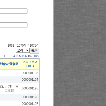
1061
-
1070
件 /
1078
件
1
...
104
105
106
107
108
マニフェス
対象の選挙区
トID ▲
0000001193
0000001194
西八代郡・南
0000001195
巨摩郡
0000001196
0000001197