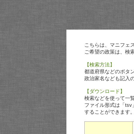
こちらは、マニフェ
ご希望の政策は、検
【検索方法】
都道府県などのボタ
政治家名なども記入
【ダウンロード】
検索などを使って一
ファイル形式は「tsv
することができます