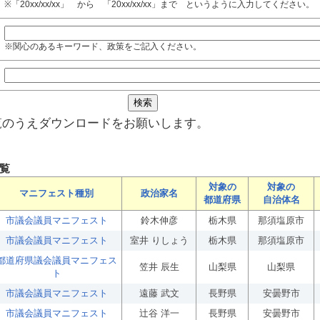
※「20xx/xx/xx」 から 「20xx/xx/xx」まで というように入力してください。
※関心のあるキーワード、政策をご記入ください。
覧のうえダウンロードをお願いします。
覧
対象の
対象の
マニフェスト種別
政治家名
都道府県
自治体名
市議会議員マニフェスト
鈴木伸彦
栃木県
那須塩原市
市議会議員マニフェスト
室井 りしょう
栃木県
那須塩原市
都道府県議会議員マニフェス
笠井 辰生
山梨県
山梨県
ト
市議会議員マニフェスト
遠藤 武文
長野県
安曇野市
市議会議員マニフェスト
辻谷 洋一
長野県
安曇野市