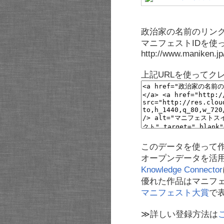
政治家の名前のリンク
マニフェストIDを使
http://www.maniken.j
上記URLを使ってク
このデータを使って
オープンデータを活
Knowledge Connector
優れた作品はマニフ
マニフェスト大賞
で
≫詳しい登録方法は