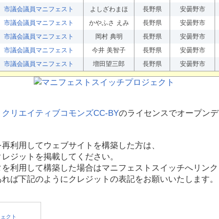
市議会議員マニフェスト
よしざわまほ
長野県
安曇野市
市議会議員マニフェスト
かやふさ えみ
長野県
安曇野市
市議会議員マニフェスト
岡村 典明
長野県
安曇野市
市議会議員マニフェスト
今井 美智子
長野県
安曇野市
市議会議員マニフェスト
増田望三郎
長野県
安曇野市
、
クリエイティブコモンズCC-BY
のライセンスでオープンデ
を再利用してウェブサイトを構築した方は、
クレジットを掲載してください。
タを利用して構築した場合はマニフェストスイッチへリンク
あれば下記のようにクレジットの表記をお願いいたします。