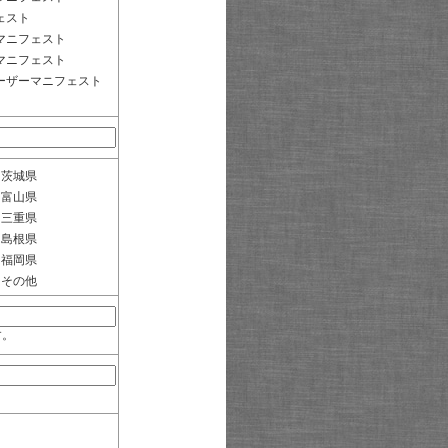
ェスト
マニフェスト
マニフェスト
ーザーマニフェスト
茨城県
富山県
三重県
島根県
福岡県
その他
す。